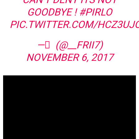
GOODBYE !
#PIRLO
PIC.TWITTER.COM/HCZ3UJ
— ِ (@__FRII7)
NOVEMBER 6, 2017