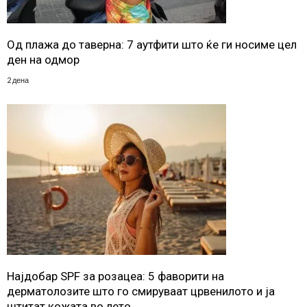
Од плажа до таверна: 7 аутфити што ќе ги носиме цел
ден на одмор
2 дена
Најдобар SPF за розацеа: 5 фаворити на
дерматолозите што го смируваат црвенилото и ја
штитат кожата во лето