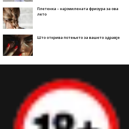
Плетенка – најомилената фризура за ова
лето
Што открива потењето за вашето здравје