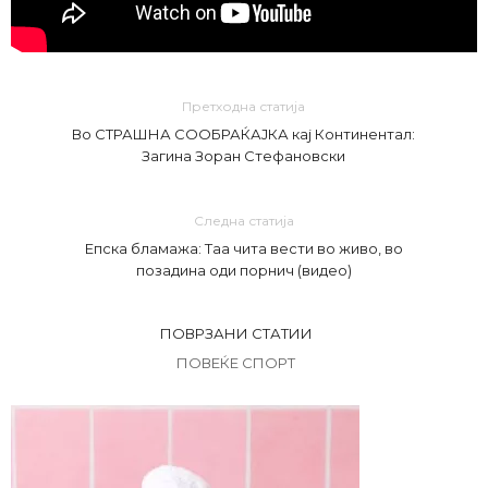
Претходна статија
Во СТРАШНА СООБРАЌАЈКА кај Континентал:
Загина Зоран Стефановски
Следна статија
Епска бламажа: Таа чита вести во живо, во
позадина оди порнич (видео)
ПОВРЗАНИ СТАТИИ
ПОВЕЌЕ СПОРТ