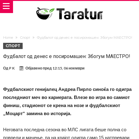
Home
Спорт
Фудбалот од денес е посиромашен: Збогум МАЕСТРО!
СПОРТ
Фудбалот од денес е посиромашен: Збогум МАЕСТРО!
Од
P K
Објавено пред
12:15, 06 ноември
Фудбалскиот генијалец Андреа Пирло синоќа го одигра
последниот меч во кариерата. Влезе во игра во самиот
финиш, стадионот се крена на нозе и фудбалскиот
„Моцарт“ замина во историја.
Неговата последна сезона во МЛС лигата беше полна со
повреди и мачење, па на крајот одигра само 15 натпревари