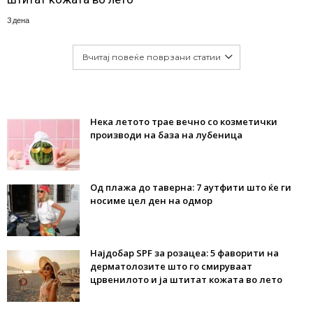
3 дена
Вчитај повеќе поврзани статии
Нека летото трае вечно со козметички
производи на база на лубеница
Од плажа до таверна: 7 аутфити што ќе ги
носиме цел ден на одмор
Најдобар SPF за розацеа: 5 фаворити на
дерматолозите што го смируваат
црвенилото и ја штитат кожата во лето