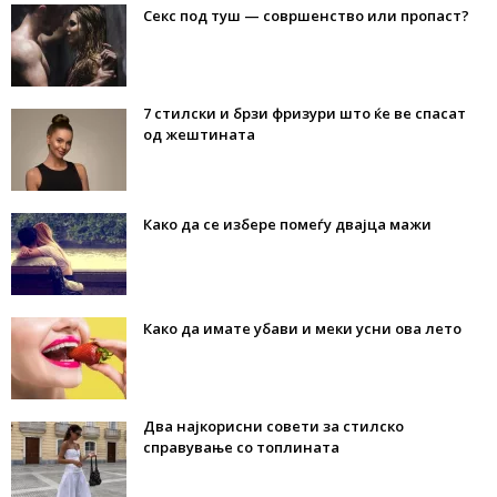
Секс под туш — совршенство или пропаст?
7 стилски и брзи фризури што ќе ве спасат
од жештината
Како да се избере помеѓу двајца мажи
Како да имате убави и меки усни ова лето
Два најкорисни совети за стилско
справување со топлината