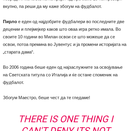
вкупно, па реши да му каже збогум на фудбалот.
Пирло
е еден од најдобрите фудбалери во последните две
децении и плејмејкер каков што оваа игра ретко имала. Во
своите 10 години во Милан освои се што можеше да се
освои, потоа премина во Јувентус и ја промени историјата на
„старата дама“.
Во 2006 година беше еден од најзаслужните за освојување
на Светската титула со Италија и ќе остане споменик на
фудбалот.
Збогум Маестро, беше чест да те гледаме!
THERE IS ONE THING I
CAN'T DENY ITS NOT