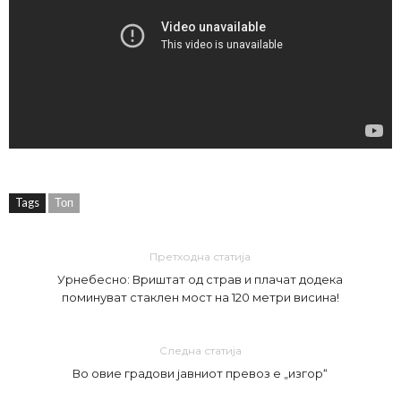
Tags
Топ
Претходна статија
Урнебесно: Вриштат од страв и плачат додека
поминуват стаклен мост на 120 метри висина!
Следна статија
Во овие градови јавниот превоз е „изгор“