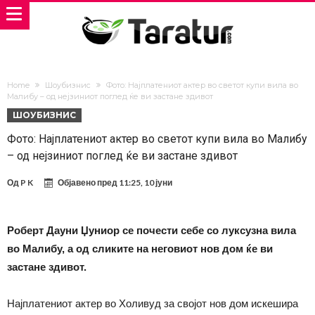
Home
Шоубизнис
Фото: Најплатениот актер во светот купи вила во
Малибу – од нејзиниот поглед ќе ви застане здивот
ШОУБИЗНИС
Фото: Најплатениот актер во светот купи вила во Малибу
– од нејзиниот поглед ќе ви застане здивот
Од
P K
Објавено пред
11:25, 10 јуни
Роберт Дауни Џуниор се почести себе со луксузна вила
во Малибу, а од сликите на неговиот нов дом ќе ви
застане здивот.
Најплатениот актер во Холивуд за својот нов дом искешира