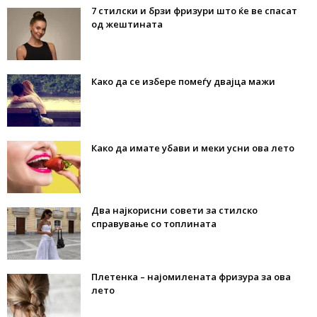
7 стилски и брзи фризури што ќе ве спасат
од жештината
Како да се избере помеѓу двајца мажи
Како да имате убави и меки усни ова лето
Два најкорисни совети за стилско
справување со топлината
Плетенка – најомилената фризура за ова
лето