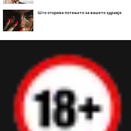
Што открива потењето за вашето здравје