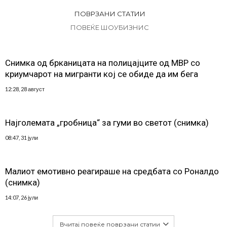
ПОВРЗАНИ СТАТИИ
ПОВЕЌЕ ШОУБИЗНИС
Снимка од брканицата на полицајците од МВР со
криумчарот на мигранти кој се обиде да им бега
12:28, 28 август
Најголемата „гробница“ за гуми во светот (снимка)
08:47, 31 јули
Малиот емотивно реагираше на средбата со Роналдо
(снимка)
14:07, 26 јули
Вчитај повеќе поврзани статии