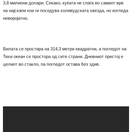
3,8 милиони долари. Секако, куќата не спаѓа во самиот врв
на најскапи кои ги поседува холивудската ѕвезда, но изгледа
неверојатно.
Вилата се простира на 314,3 метри квадратни, а погледот на
Тихи океан се простора од сите страни. Дневниот престој е
целиот во стакло, па погледот остава без здив.