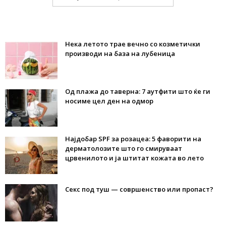
Нека летото трае вечно со козметички
производи на база на лубеница
Од плажа до таверна: 7 аутфити што ќе ги
носиме цел ден на одмор
Најдобар SPF за розацеа: 5 фаворити на
дерматолозите што го смируваат
црвенилото и ја штитат кожата во лето
Секс под туш — совршенство или пропаст?