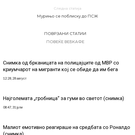
Следна статија
Мурињо се поблиску до ПСЖ
ПОВРЗАНИ СТАТИИ
ПОВЕЌЕ ВЕБКАФЕ
Снимка од брканицата на полицајците од МВР со
криумчарот на мигранти кој се обиде да им бега
12:28, 28 август
Најголемата „гробница“ за гуми во светот (снимка)
08:47, 31 јули
Малиот емотивно реагираше на средбата со Роналдо
(снимка)