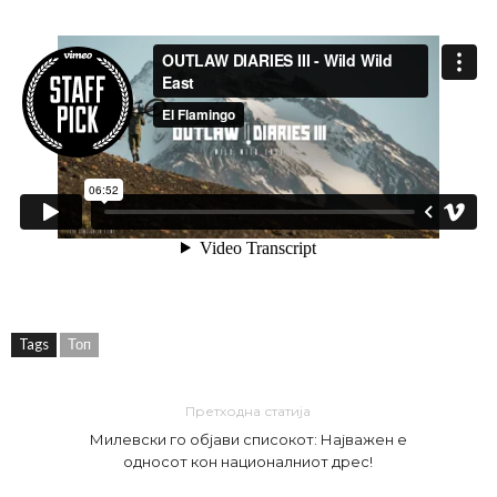
Tags
Топ
Претходна статија
Милевски го објави списокот: Најважен е
односот кон националниот дрес!