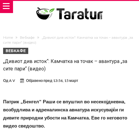
Home
Вебкафе
„Дивиот див исток“: Камчатка на точак – авантура „за
сите пари“ (видео)
ВЕБКАФЕ
„Дивиот див исток“: Камчатка на точак – авантура „за
сите пари“ (видео)
Од
A V
Објавено пред
13:56, 15 март
Патрик „Бенгел“ Раши се впуштил во несекојдневна,
возбудлива и адреналинска авнатура искусувајќи ги
дивите природни убости на Камчатка. Еве го неговото
видео сведоштво.