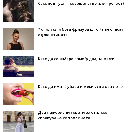
Секс под туш — совршенство или пропаст?
7 стилски и брзи фризури што ќе ве спасат
од жештината
Како да се избере помеѓу двајца мажи
Како да имате убави и меки усни ова лето
Два најкорисни совети за стилско
справување со топлината