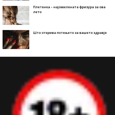
Плетенка – најомилената фризура за ова
лето
Што открива потењето за вашето здравје