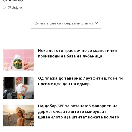
14:07, 26 јули
Вчитај повеќе поврзани статии
Нека летото трае вечно со козметички
производи на база на лубеница
Од плажа до таверна: 7 аутфити што ќе ги
носиме цел ден на одмор
Најдобар SPF за розацеа: 5 фаворити на
дерматолозите што го смируваат
црвенилото и ја штитат кожата во лето