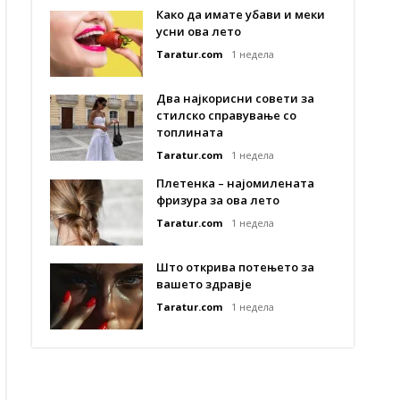
Како да имате убави и меки
усни ова лето
Taratur.com
1 недела
Два најкорисни совети за
стилско справување со
топлината
Taratur.com
1 недела
Плетенка – најомилената
фризура за ова лето
Taratur.com
1 недела
Што открива потењето за
вашето здравје
Taratur.com
1 недела