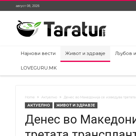
август 08, 2026
Најнови вести
Живот и здравје
Љубов и
LOVEGURU.MK
Home
Актуелно
Денес во Македонија се изведува третата
АКТУЕЛНО
ЖИВОТ И ЗДРАВЈЕ
Денес во Македони
третата трансплант