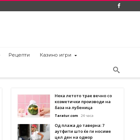
Рецепти
Казино игри
Нека летото трае вечно со
козметички производи на
база на лубеница
Taratur.com
24 часа
Од плажа до таверна: 7
аутфити што ќе ги носиме
цел ден на одмор