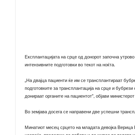
Експлантацијата на срце од донорот започна утрово 
интензивните подготовки во текот на ноќта.
„На двајца пациенти ќе им се трансплантираат бубр
подготовките за трансплантација на срце и бубрези 
донираат органите на пациентот”, објави министеро
Во земјава досега се направени две успешни трансп
Минатиот месец срцето на младата девојка Верица Бе