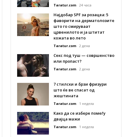
Taratur.com
24 часа
Најдобар SPF за розацеа: 5
фаворити на дерматолозите
што го смируваат
црвенилото и ја штитат
кожата во лето
Taratur.com
2 дена
Секс под туш — совршенство
или пропаст?
Taratur.com
2 дена
7 стилски и брзи фризури
што ќе ве спасат од
жештината
Taratur.com
1 недела
Како да се избере помеѓу
двајца мажи
Taratur.com
1 недела