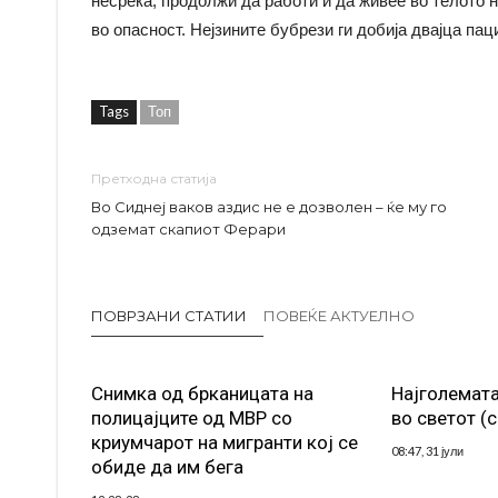
несреќа, продолжи да работи и да живее во телото 
во опасност. Нејзините бубрези ги добија двајца пац
Tags
Топ
Претходна статија
Во Сиднеј ваков аздис не е дозволен – ќе му го
одземат скапиот Ферари
ПОВРЗАНИ СТАТИИ
ПОВЕЌЕ АКТУЕЛНО
Снимка од брканицата на
Најголемата
полицајците од МВР со
во светот (
криумчарот на мигранти кој се
08:47, 31 јули
обиде да им бега