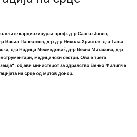
т колегите кардиохирурзи проф. д-р Сашко Јовев,
р Васил Папестиев, д-р д-р Никола Христов, д-р Тања
ска, д-р Надица Мехмедовиќ, д-р Весна Митасова, д-р
инструментари, медицински сестри. Ова е трета
 земја“, објави министерот за здравство Венко Филипче
ацијата на срце од мртов донор.