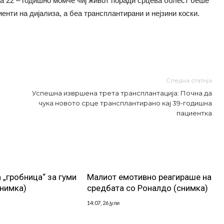
на 22 – годишно момче чиј живот поради срцева болест беше
иенти на дијализа, а беа трансплантирани и нејзини коски.
Следна статија
Успешна извршена трета трансплантација: Почна да
чука новото срце трансплантирано кај 39-годишна
пациентка
 „гробница“ за гуми
Малиот емотивно реагираше на
снимка)
средбата со Роналдо (снимка)
14:07, 26 јули