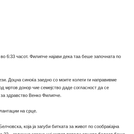
во 6:33 часот. Филипче најави дека таа беше започната по
ези. Доцна синоќа заедно со моите колеги ги направивме
од мртов донор чие семејство даде согласност да се
т за здравство Венко Филипче.
лантации на срце.
лчовска, која ја загуби битката за живот по сообраќајна