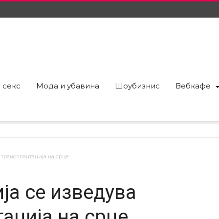
 секс
Мода и убавина
Шоубизнис
Вебкафе
 трансплантација на срце
ја се изведува
ација на срце