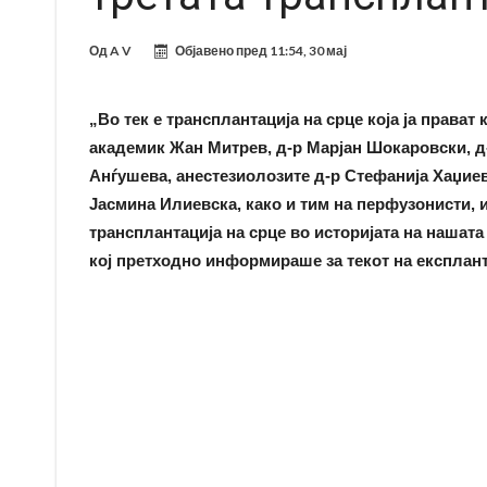
Од
A V
Објавено пред
11:54, 30 мај
„Во тек е трансплантација на срце која ја права
академик Жан Митрев, д-р Марјан Шокаровски, д-
Анѓушева, анестезиолозите д-р Стефанија Хаџиев
Јасмина Илиевска, како и тим на перфузонисти, 
трансплантација на срце во историјата на нашата
кој претходно информираше за текот на експлант