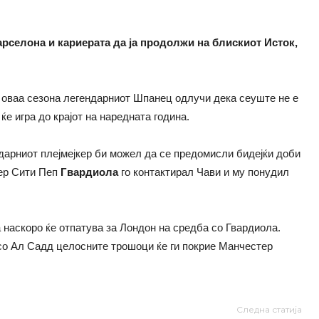
арселона и кариерата да ја продолжи на блискиот Исток,
а оваа сезона легендарниот Шпанец одлучи дека сеуште не е
ќе игра до крајот на наредната година.
дарниот плејмејкер би можел да се предомисли бидејќи доби
тер Сити Пеп
Гвардиола
го контактирал Чави и му понудил
 наскоро ќе отпатува за Лондон на средба со Гвардиола.
 со Ал Садд целосните трошоци ќе ги покрие Манчестер
Следна статија