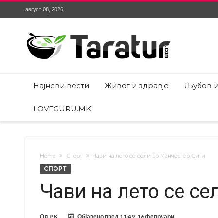
август 08, 2026
Најнови вести
Живот и здравје
Љубов и
LOVEGURU.MK
Home
Спорт
Чави на лето се сели во Манчестер Сити
СПОРТ
Чави на лето се се
Од
P K
Објавено пред
11:49, 16 февруари