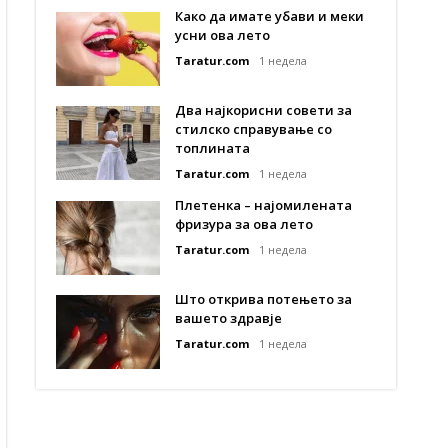
Како да имате убави и меки
усни ова лето
Taratur.com
1 недела
Два најкорисни совети за
стилско справување со
топлината
Taratur.com
1 недела
Плетенка – најомилената
фризура за ова лето
Taratur.com
1 недела
Што открива потењето за
вашето здравје
Taratur.com
1 недела