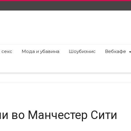
 секс
Мода и убавина
Шоубизнис
Вебкафе
ли во Манчестер Сити