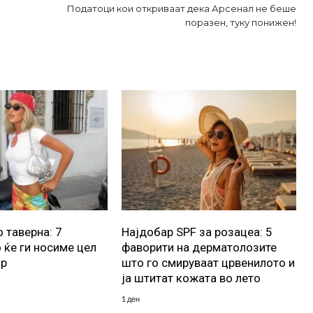
Податоци кои откриваат дека Арсенал не беше
поразен, туку понижен!
 таверна: 7
Најдобар SPF за розацеа: 5
 ќе ги носиме цел
фаворити на дерматолозите
ор
што го смируваат црвенилото и
ја штитат кожата во лето
1 ден