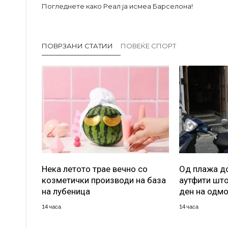
Погледнете како Реал ја исмеа Барселона!
ПОВРЗАНИ СТАТИИ
ПОВЕЌЕ СПОРТ
Нека летото трае вечно со
Од плажа до
козметички производи на база
аутфити што
на лубеница
ден на одм
14 часа
14 часа