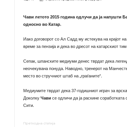
Чави летото 2015 година одлучи да ја напушти Б
односно во Катар.
Иако договорот со Ал Садд му истекува на крајот н
време за пензија и дека во дресот на катарскиот тим 
Сепак, шпанските медиуми денес тврдат дека леген
неочекувана понуда. Наводно, тренерот на Манчес
место во стручниот штаб на „граѓаните“.
Медиумите тврдат дека 37-годишниот играч за врска
Доколку
Чави
се одличи да ја раскине соработката
Сити.
Претходна статија