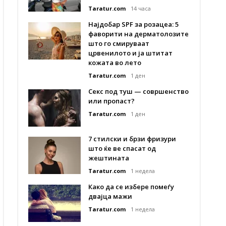
Taratur.com
14 часа
Најдобар SPF за розацеа: 5
фаворити на дерматолозите
што го смируваат
црвенилото и ја штитат
кожата во лето
Taratur.com
1 ден
Секс под туш — совршенство
или пропаст?
Taratur.com
1 ден
7 стилски и брзи фризури
што ќе ве спасат од
жештината
Taratur.com
1 недела
Како да се избере помеѓу
двајца мажи
Taratur.com
1 недела