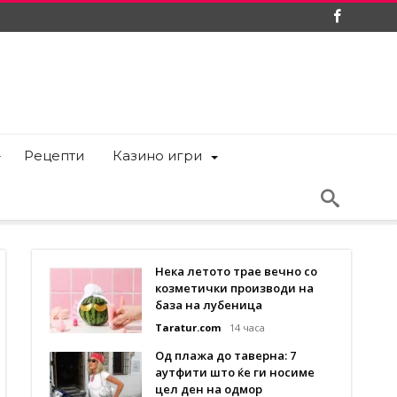
Рецепти
Казино игри
Нека летото трае вечно со
козметички производи на
база на лубеница
Taratur.com
14 часа
Од плажа до таверна: 7
аутфити што ќе ги носиме
цел ден на одмор