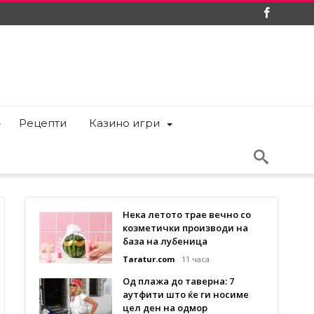
Рецепти
Казино игри
Нека летото трае вечно со
козметички производи на
база на лубеница
Taratur.com
11 часа
Од плажа до таверна: 7
аутфити што ќе ги носиме
цел ден на одмор