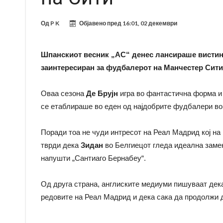
Од
P K
Објавено пред
16:01, 02 декември
Шпанскиот весник „АС“ денес лансираше вистин
заинтересиран за фудбалерот на Манчестер Сити 
Оваа сезона
Де Брујн
игра во фантастична форма и 
се етаблираше во еден од најдобрите фудбалери во
Поради тоа не чуди интресот на Реал Мадрид кој на 
тврди дека
Зидан
во Белгиецот гледа идеална заме
напушти „Сантиаго Бернабеу“.
Од друга страна, англиските медиуми пишуваат дек
редовите на Реал Мадрид и дека сака да продолжи 