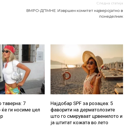
Следна статија
ВМРО-ДПМНЕ: Извршен комитет најверојатно в
понеделник
 таверна: 7
Најдобар SPF за розацеа: 5
 ќе ги носиме цел
фаворити на дерматолозите
ор
што го смируваат црвенилото и
ја штитат кожата во лето