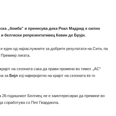
ска „бомба“ и пренесува дека Реал Мадрид е силно
и белгиски репрезентативец Кевин де Брујн.
е еден од најзаслужните за добрите резулатати на Сити, па
 Премиер лигата.
крајот на сезоната сака да прави промени во тимот. „АС“
на за
Бејл
кој најверојатно на крајот на сезоната ќе го
а 26-годишниот Белгиец не е заинтересиран да премине во
да соработува со Пеп Гвардиола.