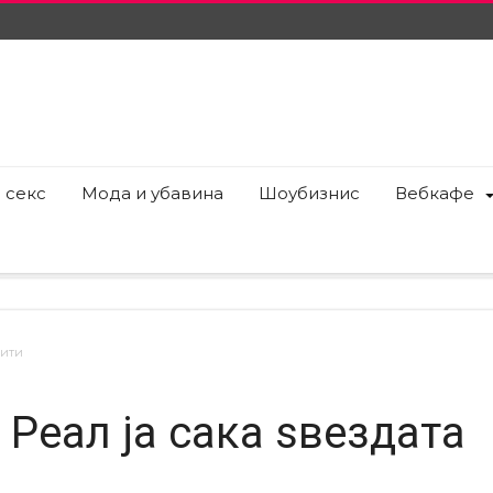
 секс
Мода и убавина
Шоубизнис
Вебкафе
Сити
Реал ја сака ѕвездата