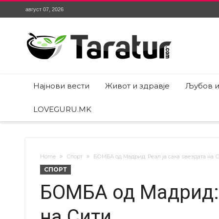
август 07, 2026
Најнови вести
Живот и здравје
Љубов и
LOVEGURU.MK
Home
Спорт
БОМБА од Мадрид: Реал ја сака ѕвездата на 
СПОРТ
БОМБА од Мадрид: 
на Сити