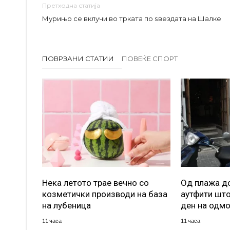
Претходна статија
Мурињо се вклучи во трката по ѕвездата на Шалке
ПОВРЗАНИ СТАТИИ
ПОВЕЌЕ СПОРТ
Нека летото трае вечно со
Од плажа до
козметички производи на база
аутфити што
на лубеница
ден на одм
11 часа
11 часа