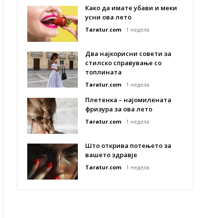
Како да имате убави и меки
усни ова лето
Taratur.com
1 недела
Два најкорисни совети за
стилско справување со
топлината
Taratur.com
1 недела
Плетенка – најомилената
фризура за ова лето
Taratur.com
1 недела
Што открива потењето за
вашето здравје
Taratur.com
1 недела