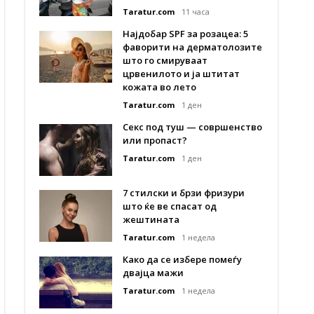
Taratur.com
11 часа
Најдобар SPF за розацеа: 5
фаворити на дерматолозите
што го смируваат
црвенилото и ја штитат
кожата во лето
Taratur.com
1 ден
Секс под туш — совршенство
или пропаст?
Taratur.com
1 ден
7 стилски и брзи фризури
што ќе ве спасат од
жештината
Taratur.com
1 недела
Како да се избере помеѓу
двајца мажи
Taratur.com
1 недела