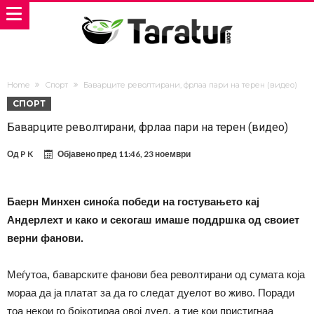
Home
Спорт
Баварците револтирани, фрлаа пари на терен (видео)
СПОРТ
Баварците револтирани, фрлаа пари на терен (видео)
Од
P K
Објавено пред
11:46, 23 ноември
Баерн Минхен синоќа победи на гостувањето кај
Андерлехт и како и секогаш имаше поддршка од своиет
верни фанови.
Меѓутоа, баварските фанови беа револтирани од сумата која
мораа да ја платат за да го следат дуелот во живо. Поради
тоа некои го бојкотираа овој дуел, а тие кои пристигнаа