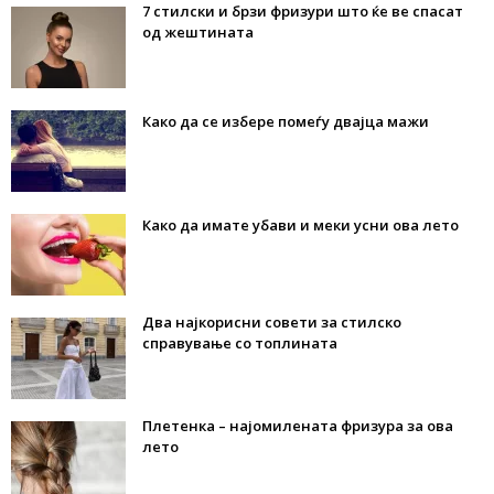
7 стилски и брзи фризури што ќе ве спасат
од жештината
Како да се избере помеѓу двајца мажи
Како да имате убави и меки усни ова лето
Два најкорисни совети за стилско
справување со топлината
Плетенка – најомилената фризура за ова
лето