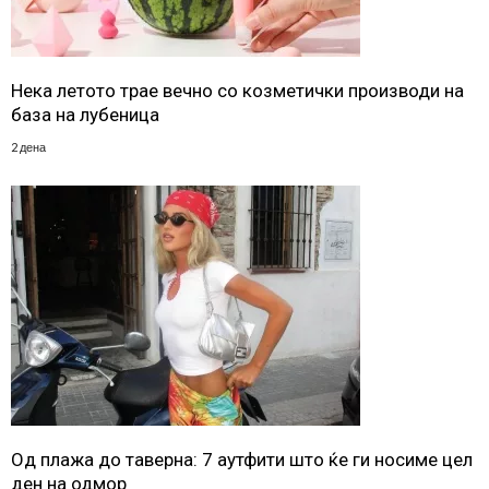
Нека летото трае вечно со козметички производи на
база на лубеница
2 дена
Од плажа до таверна: 7 аутфити што ќе ги носиме цел
ден на одмор