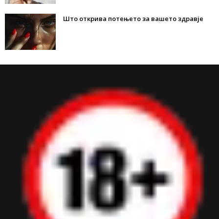
Што открива потењето за вашето здравје