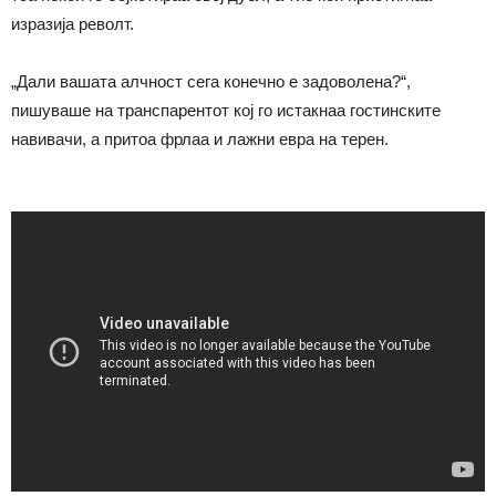
изразија револт.
„Дали вашата алчност сега конечно е задоволена?“,
пишуваше на транспарентот кој го истакнаа гостинските
навивачи, а притоа фрлаа и лажни евра на терен.