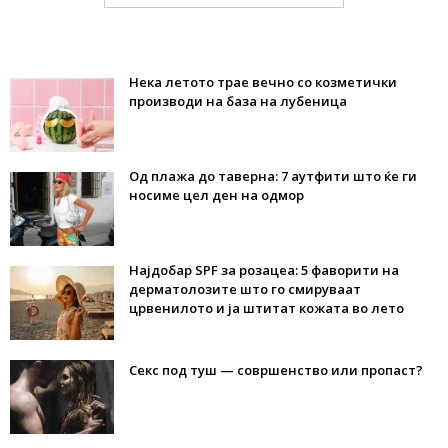
Нека летото трае вечно со козметички
производи на база на лубеница
Од плажа до таверна: 7 аутфити што ќе ги
носиме цел ден на одмор
Најдобар SPF за розацеа: 5 фаворити на
дерматолозите што го смируваат
црвенилото и ја штитат кожата во лето
Секс под туш — совршенство или пропаст?