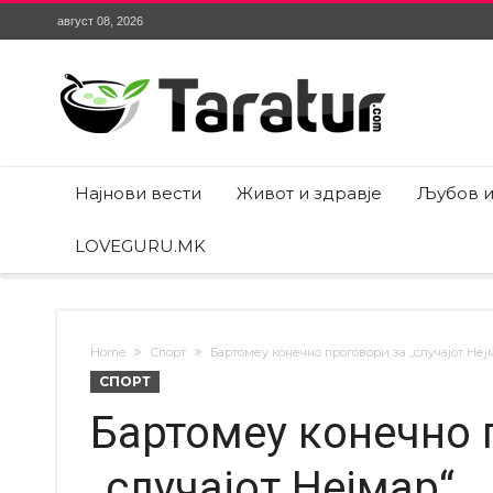
август 08, 2026
Најнови вести
Живот и здравје
Љубов и
LOVEGURU.MK
Home
Спорт
Бартомеу конечно проговори за „случајот Неј
СПОРТ
Бартомеу конечно 
„случајот Нејмар“