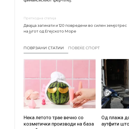
Претходна статија
Двајца загинати и 120 повредени во силен земјотрес
на југот од Егејското Море
ПОВРЗАНИ СТАТИИ
ПОВЕЌЕ СПОРТ
Нека летото трае вечно со
Од плажа до
козметички производи на база
аутфити што