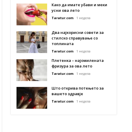
Како да имате убави и меки
усни ова лето
Taratur.com
1 недела
Два најкорисни совети за
стилско справување со
топлината
Taratur.com
1 недела
Плетенка – најомилената
фризура за ова лето
Taratur.com
1 недела
Што открива потењето за
вашето здравје
Taratur.com
1 недела