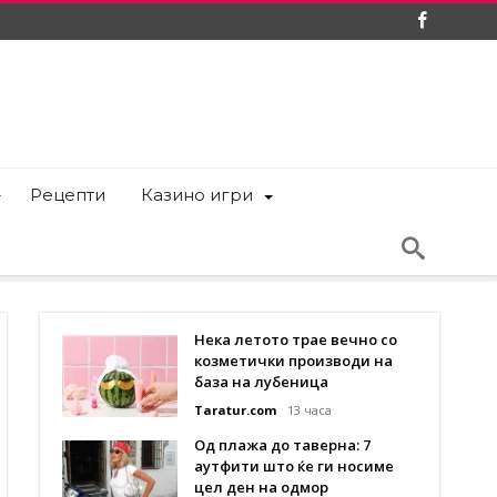
Рецепти
Казино игри
Нека летото трае вечно со
козметички производи на
база на лубеница
Taratur.com
13 часа
Од плажа до таверна: 7
аутфити што ќе ги носиме
цел ден на одмор