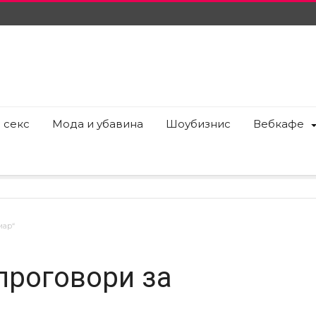
 секс
Мода и убавина
Шоубизнис
Вебкафе
мар“
проговори за