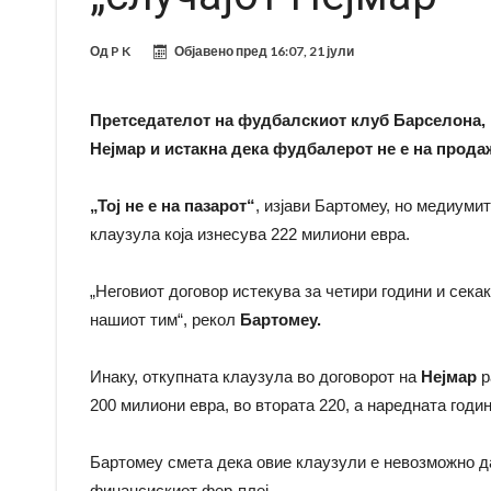
Од
P K
Објавено пред
16:07, 21 јули
Претседателот на фудбалскиот клуб Барселона, 
Нејмар и истакна дека фудбалерот не е на прода
„Тој не е на пазарот“
, изјави Бартомеу, но медиуми
клаузула која изнесува 222 милиони евра.
„Неговиот договор истекува за четири години и секак
нашиот тим“, рекол
Бартомеу.
Инаку, откупната клаузула во договорот на
Нејмар
р
200 милиони евра, во втората 220, а наредната годи
Бартомеу смета дека овие клаузули е невозможно д
финансискиот фер-плеј.