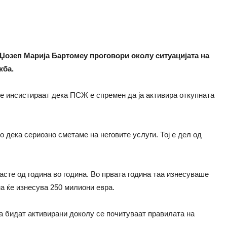
Џозеп Марија Бартомеу проговори околу ситуацијата на
жба.
те инсистираат дека ПСЖ е спремен да ја активира откупната
о дека сериозно сметаме на неговите услуги. Тој е дел од
асте од година во година. Во првата година таа изнесуваше
на ќе изнесува 250 милиони евра.
а бидат активирани доколу се почитуваат правилата на