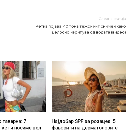
Следна статија
Ретка појава: 40 тона тежок кит снимен како
целосно изрипува од водата (видео)
 таверна: 7
Најдобар SPF за розацеа: 5
 ќе ги носиме цел
фаворити на дерматолозите