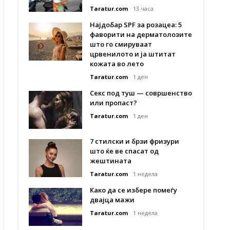
Taratur.com
13 часа
Најдобар SPF за розацеа: 5
фаворити на дерматолозите
што го смируваат
црвенилото и ја штитат
кожата во лето
Taratur.com
1 ден
Секс под туш — совршенство
или пропаст?
Taratur.com
1 ден
7 стилски и брзи фризури
што ќе ве спасат од
жештината
Taratur.com
1 недела
Како да се избере помеѓу
двајца мажи
Taratur.com
1 недела