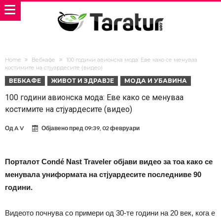
Home
Вебкафе
100 години авионска мода: Еве како се менуваа
костимите на стјуардесите (видео)
ВЕБКАФЕ
ЖИВОТ И ЗДРАВЈЕ
МОДА И УБАВИНА
100 години авионска мода: Еве како се менуваа
костимите на стјуардесите (видео)
Од
A V
Објавено пред
09:39, 02 февруари
Порталот Condé Nast Traveler објави видео за тоа како се
менувала униформата на стјуардесите последниве 90
години.
Видеото почнува со примери од 30-те години на 20 век, кога е