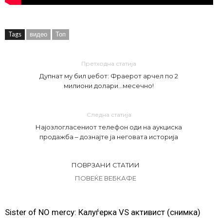
Tags
видео
Топ
Претходна статија
Дупнат му бил џебот: Фраерот арчел по 2
милиони долари…месечно!
Следна статија
Најозлогласениот телефон оди на аукциска
продажба – дознајте ја неговата историја
ПОВРЗАНИ СТАТИИ
ПОВЕЌЕ ВЕБКАФЕ
Sister of NO mercy: Калуѓерка VS активист (снимка)