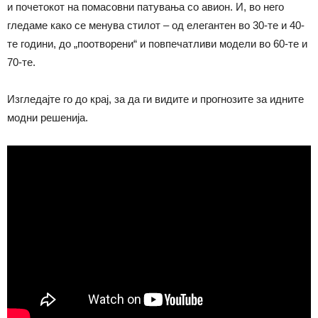
и почетокот на помасовни патувања со авион. И, во него
гледаме како се менува стилот – од елегантен во 30-те и 40-
те години, до „поотворени“ и повпечатливи модели во 60-те и
70-те.
Изгледајте го до крај, за да ги видите и прогнозите за идните
модни решенија.