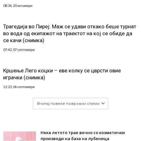
08:36, 20 октомври
Трагедија во Пиреј: Маж се удави откако беше турнат
во вода од екипажот на траектот на кој се обиде да
се качи (снимка)
07:42, 07 септември
Кршење Лего коцки – еве колку се цврсти овие
играчки (снимка)
12:23, 06 септември
Вчитај повеќе поврзани статии
Нека летото трае вечно со козметички
производи на база на лубеница