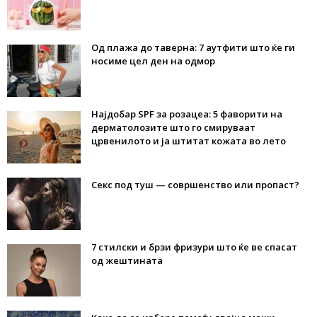
Од плажа до таверна: 7 аутфити што ќе ги
носиме цел ден на одмор
Најдобар SPF за розацеа: 5 фаворити на
дерматолозите што го смируваат
црвенилото и ја штитат кожата во лето
Секс под туш — совршенство или пропаст?
7 стилски и брзи фризури што ќе ве спасат
од жештината