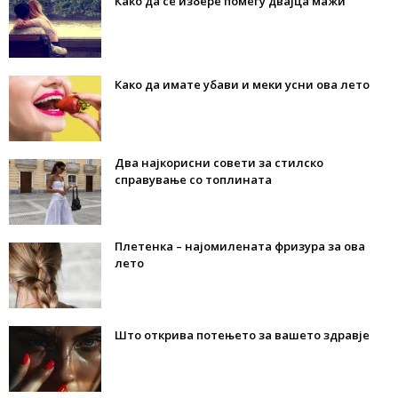
Како да се избере помеѓу двајца мажи
Како да имате убави и меки усни ова лето
Два најкорисни совети за стилско
справување со топлината
Плетенка – најомилената фризура за ова
лето
Што открива потењето за вашето здравје