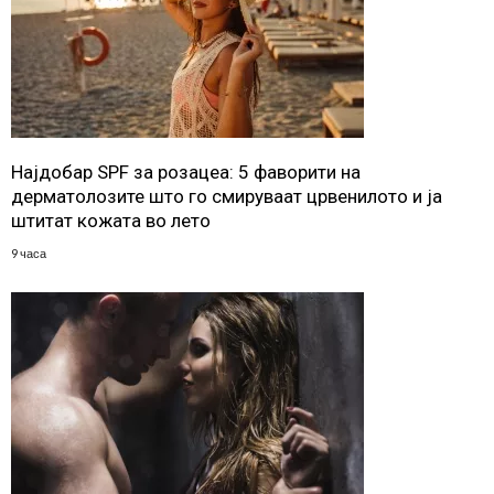
Најдобар SPF за розацеа: 5 фаворити на
дерматолозите што го смируваат црвенилото и ја
штитат кожата во лето
9 часа