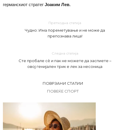
германскиот стратег
Јоаким Лев.
Претходна статија
Чудно: Има пореметување и не може да
препознава лица!
Следна статија
Сте пробале сè и пак не можете да заспиете –
овој генијален трик е лек за несоница
ПОВРЗАНИ СТАТИИ
ПОВЕЌЕ СПОРТ