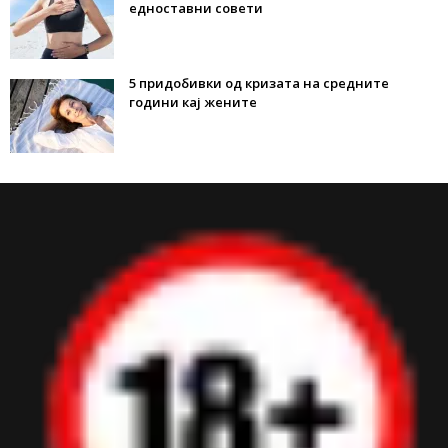
едноставни совети
5 придобивки од кризата на средните
години кај жените