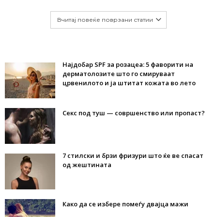
Вчитај повеќе поврзани статии
Најдобар SPF за розацеа: 5 фаворити на
дерматолозите што го смируваат
црвенилото и ја штитат кожата во лето
Секс под туш — совршенство или пропаст?
7 стилски и брзи фризури што ќе ве спасат
од жештината
Како да се избере помеѓу двајца мажи