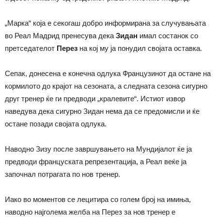
„Марка“ која е секогаш добро информирана за случувањата
во Реал Мадрид пренесува дека
Зидан
имал состанок со
претседателот
Перез
на кој му ја понудил својата оставка.
Сепак, донесена е конечна одлука Французинот да остане на
кормилото до крајот на сезоната, а следната сезона сигурно
друг тренер ќе ги предводи „кралевите“. Истиот извор
наведува дека сигурно Зидан нема да се предомисли и ќе
остане позади својата одлука.
Наводно Зизу после завршувањето на Мундијалот ќе ја
предводи француската репрезентација, а Реал веќе ја
започнал потрагата по нов тренер.
Иако во моментов се лецитира со голем број на имиња,
наводно најголема желба на Перез за нов тренер е