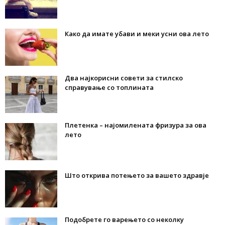
Како да имате убави и меки усни ова лето
Два најкорисни совети за стилско
справување со топлината
Плетенка – најомилената фризура за ова
лето
Што открива потењето за вашето здравје
Подобрете го варењето со неколку