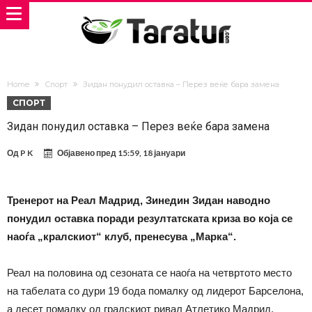
Home
Спорт
Зидан понудил оставка – Перез веќе бара замена
СПОРТ
Зидан понудил оставка – Перез веќе бара замена
Од
P K
Објавено пред
15:59, 18 јануари
Тренерот на Реал Мадрид, Зинедин Зидан наводно
понудил оставка поради резултатската криза во која се
наоѓа „кралскиот“ клуб, пренесува „Марка“.
Реал на половина од сезоната се наоѓа на четвртото место
на табелата со дури 19 бода помалку од лидерот Барселона,
а десет помалку од градскиот ривал Атлетико Мадрид.