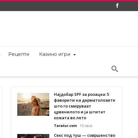
Рецепти
Казино игри
Најдобар SPF за розацеа: 5
фаворити на дерматолозите
што го смируваат
црвенилото и ја штитат
кожата во лето
Taratur.com
15 часа
Секс под туш — совршенство