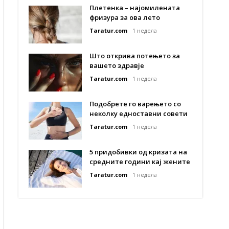
Плетенка – најомилената
фризура за ова лето
Taratur.com
1 недела
Што открива потењето за
вашето здравје
Taratur.com
1 недела
Подобрете го варењето со
неколку едноставни совети
Taratur.com
1 недела
5 придобивки од кризата на
средните години кај жените
Taratur.com
1 недела