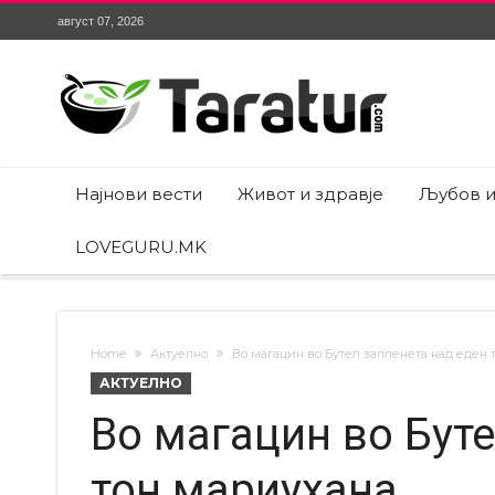
август 07, 2026
Најнови вести
Живот и здравје
Љубов и
LOVEGURU.MK
Home
Актуелно
Во магацин во Бутел запленета над еден 
АКТУЕЛНО
Во магацин во Буте
тон мариухана