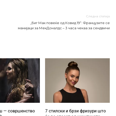
Следна статија
„Биг Мак повеќе од Ковид 19“: Французите се
манијаци за МекДоналдс – 3 часа чекаа за сендвичи
уш — совршенство
7 стилски и брзи фризури што