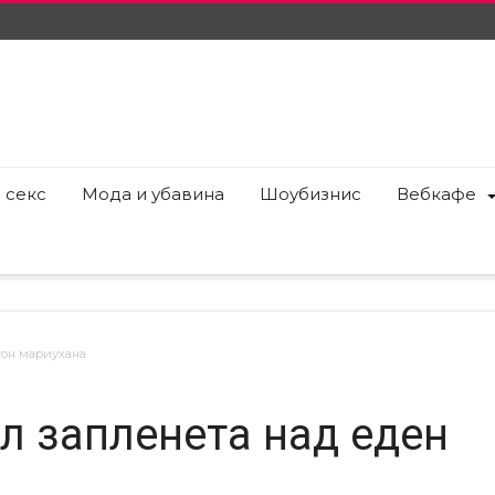
 секс
Мода и убавина
Шоубизнис
Вебкафе
тон мариухана
л запленета над еден