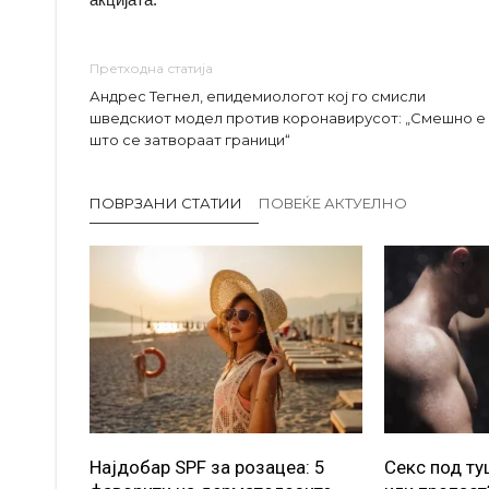
Претходна статија
Андрес Тегнел, епидемиологот кој го смисли
шведскиот модел против коронавирусот: „Смешно е
што се затвораат граници“
ПОВРЗАНИ СТАТИИ
ПОВЕЌЕ АКТУЕЛНО
Најдобар SPF за розацеа: 5
Секс под т