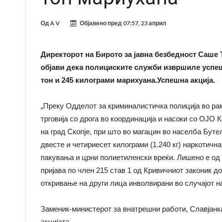
Од
A V
Објавено пред
07:57, 23 април
Директорот на Бирото за јавна безбедност Саше 
објави дека полициските служби извршиле успешн
тон и 245 килограми марихуана.Успешна акција.
„Преку Одделот за криминалистичка полиција во ра
трговија со дрога во координација и насоки со ОЈО 
на град Скопје, при што во магацин во населба Буте
двесте и четириесет килограми (1.240 кг) наркотич
пакувања и црни полиетиленски вреќи. Лишено е од 
пријава по член 215 став 1 од Кривичниот законик д
откривање на други лица инволвирани во случајот н
Заменик-министерот за внатрешни работи, Славјанк
акцијата.