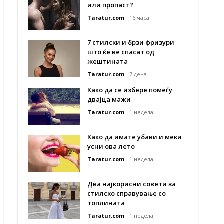
или пропаст?
Taratur.com
16 часа
7 стилски и брзи фризури
што ќе ве спасат од
жештината
Taratur.com
7 дена
Како да се избере помеѓу
двајца мажи
Taratur.com
1 недела
Како да имате убави и меки
усни ова лето
Taratur.com
1 недела
Два најкорисни совети за
стилско справување со
топлината
Taratur.com
1 недела