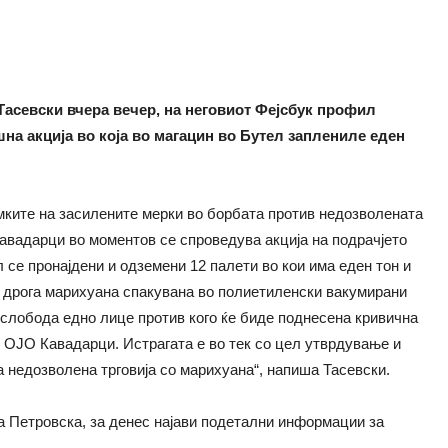
Тасевски вчера вечер, на неговиот Фејсбук профил
а акција во која во магацин во Бутел заплениле еден
мките на засилените мерки во борбата против недозволената
Кавадарци во моментов се спроведува акција на подрачјето
л се пронајдени и одземени 12 палети во кои има еден тон и
на дрога марихуана спакувана во полиетиленски вакумирани
слобода едно лице против кого ќе биде поднесена кривична
о ОЈО Кавадарци. Истрагата е во тек со цел утврдување и
а недозволена трговија со марихуана“, напиша Тасевски.
а Петровска, за денес најави подетални информации за