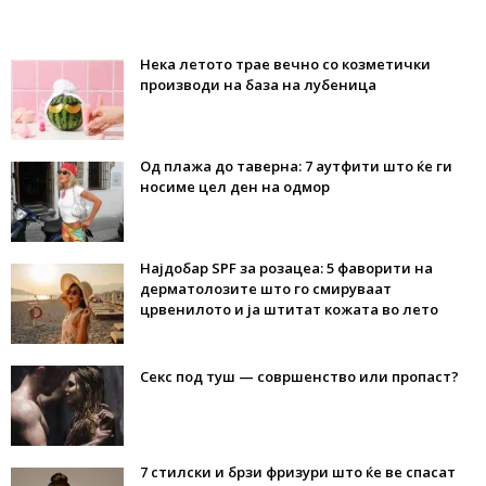
Нека летото трае вечно со козметички
производи на база на лубеница
Од плажа до таверна: 7 аутфити што ќе ги
носиме цел ден на одмор
Најдобар SPF за розацеа: 5 фаворити на
дерматолозите што го смируваат
црвенилото и ја штитат кожата во лето
Секс под туш — совршенство или пропаст?
7 стилски и брзи фризури што ќе ве спасат