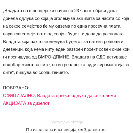
„Владата на шверцерски начин по 23 часот објави дека
донела одлука со која ја зголемува акцизата за нафта со која
на секое семејство ќе му одзема по една просечна плата,
пари кои семејството од својот буџет ги дава да располага
Владата која пак го зголемува буџетот за патни трошоци и
дневници, која нема ниту еден развоен проект освен оние кои
ги препишува од ВМРО-ДПМНЕ. Владата на СДС ветуваше
подобар живот за сите, но во реалноста нуди сиромаштија за
сите“, пишува во соопштението.
ПОВРЗАНО:
ОФИЦИЈАЛНО: Владата донесе одлука да се зголеми
АКЦИЗАТА за дизелот
Претходна статија
По извршена инспекција, од Здравство: