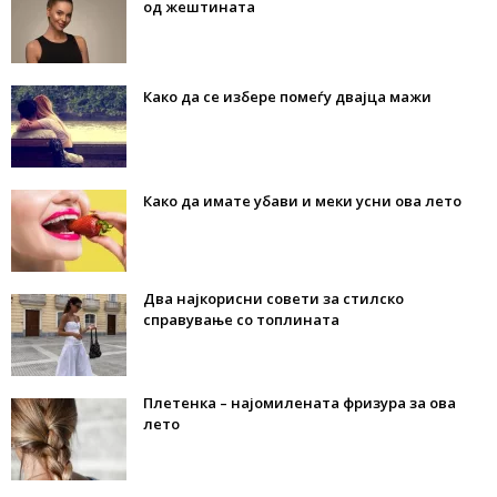
од жештината
Како да се избере помеѓу двајца мажи
Како да имате убави и меки усни ова лето
Два најкорисни совети за стилско
справување со топлината
Плетенка – најомилената фризура за ова
лето