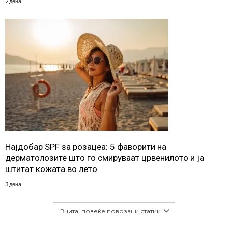
2 дена
Најдобар SPF за розацеа: 5 фаворити на
дерматолозите што го смируваат црвенилото и ја
штитат кожата во лето
3 дена
Вчитај повеќе поврзани статии