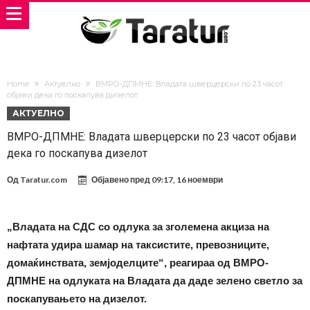
Home
Актуелно
ВМРО-ДПМНЕ: Владата шверцерски по 23 часот
објави дека го поскапува дизелот
АКТУЕЛНО
ВМРО-ДПМНЕ: Владата шверцерски по 23 часот објави
дека го поскапува дизелот
Од
Taratur.com
Објавено пред
09:17, 16 ноември
„Владата на СДС со одлука за зголемена акциза на
нафтата удира шамар на таксистите, превозниците,
домаќинствата, земјоделците“, реагираа од ВМРО-
ДПМНЕ на одлуката на Владата да даде зелено светло за
поскапувањето на дизелот.