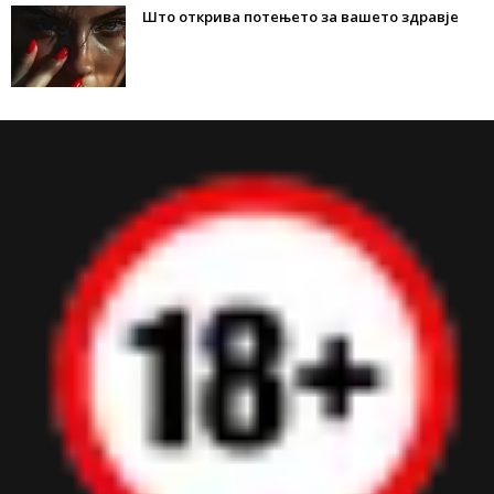
Што открива потењето за вашето здравје