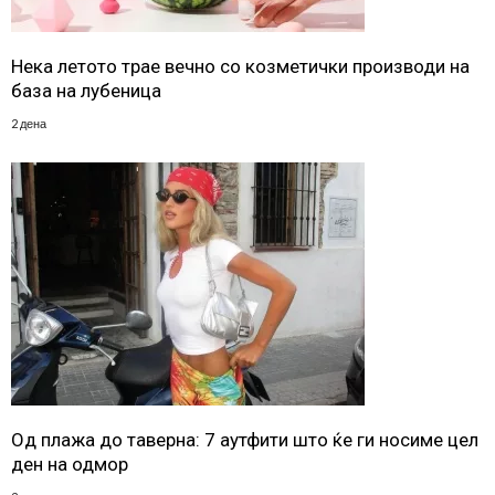
Нека летото трае вечно со козметички производи на
база на лубеница
2 дена
Од плажа до таверна: 7 аутфити што ќе ги носиме цел
ден на одмор