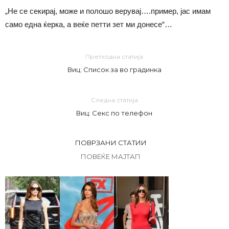
„Не се секирај, може и полошо верувај….пример, јас имам
само една ќерка, а веќе петти зет ми донесе“…
Претходна статија
Виц: Список за во градинка
Следна статија
Виц: Секс по телефон
ПОВРЗАНИ СТАТИИ
ПОВЕЌЕ МАЈТАП