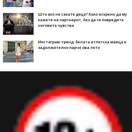
Што ако не сакате деца? Како искрено да му
кажете на партнерот, без да ги повредите
неговите чувства
Инстаграм-тренд: белата атлетска маица е
задолжително парче ова лето