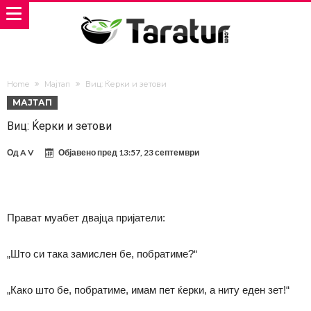
Home
Мајтап
Виц: Ќерки и зетови
МАЈТАП
Виц: Ќерки и зетови
Од
A V
Објавено пред
13:57, 23 септември
Прават муабет двајца пријатели:
„Што си така замислен бе, побратиме?“
„Како што бе, побратиме, имам пет ќерки, а ниту еден зет!“