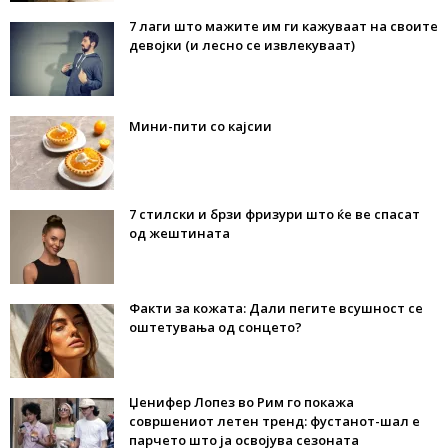
7 лаги што мажите им ги кажуваат на своите
девојки (и лесно се извлекуваат)
Мини-пити со кајсии
7 стилски и брзи фризури што ќе ве спасат
од жештината
Факти за кожата: Дали пегите всушност се
оштетувања од сонцето?
Џенифер Лопез во Рим го покажа
совршениот летен тренд: фустанот-шал е
парчето што ја освојува сезоната