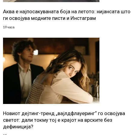
Аква е најпосакуваната боја на летото: нијансата што
ги освојува модните писти и Инстаграм
19 часа
Новиот дејтинг-тренд „вајлдфлауеринг“ го освојува
светот: дали токму тој е крајот на врските без
дефиниција?