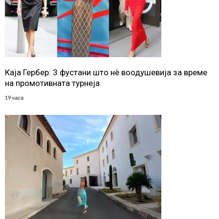
Каја Гербер: 3 фустани што нè воодушевија за време
на промотивната турнеја
19 часа