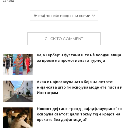
19 часа
Вчитај повеќе поврзани статии
CLICK TO COMMENT
Каја Гербер: 3 фустани што нè воодушевија
за време на промотивната турнеја
Аква е најпосакуваната боја на летото:
нијансата што ги освојува модните писти и
Инстаграм
Новиот дејтинг-тренд „вајлдфлауеринг“ го
освојува светот: дали токму тој е крајот на
врските без дефиниција?