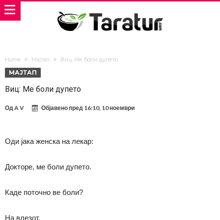
Home
Мајтап
Виц: Ме боли дупето
МАЈТАП
Виц: Ме боли дупето
Од
A V
Објавено пред
16:10, 10 ноември
Оди јака женска на лекар:
Докторе, ме боли дупето.
Каде поточно ве боли?
На влезот.