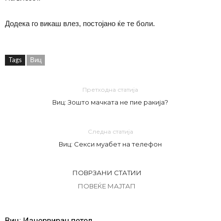
Додека го викаш влез, постојано ќе те боли.
Tags
Виц
Претходна статија
Виц: Зошто мачката не пие ракија?
Следна статија
Виц: Секси муабет на телефон
ПОВРЗАНИ СТАТИИ
ПОВЕЌЕ МАЈТАП
Виц: Изнервиран петел