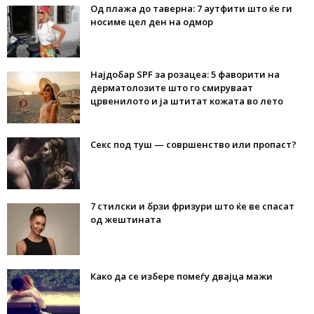
Од плажа до таверна: 7 аутфити што ќе ги
носиме цел ден на одмор
Најдобар SPF за розацеа: 5 фаворити на
дерматолозите што го смируваат
црвенилото и ја штитат кожата во лето
Секс под туш — совршенство или пропаст?
7 стилски и брзи фризури што ќе ве спасат
од жештината
Како да се избере помеѓу двајца мажи