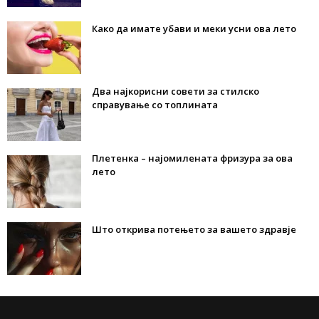
Како да имате убави и меки усни ова лето
Два најкорисни совети за стилско
справување со топлината
Плетенка – најомилената фризура за ова
лето
Што открива потењето за вашето здравје