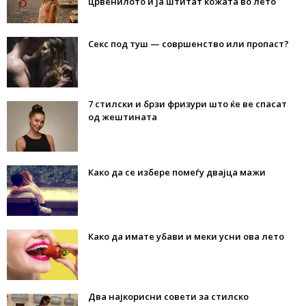
црвенилото и ја штитат кожата во лето
Секс под туш — совршенство или пропаст?
7 стилски и брзи фризури што ќе ве спасат
од жештината
Како да се избере помеѓу двајца мажи
Како да имате убави и меки усни ова лето
Два најкорисни совети за стилско