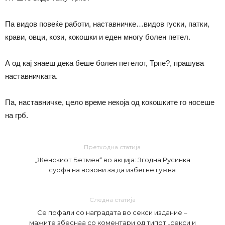
Па видов повеќе работи, наставничке…видов гуски, патки,
крави, овци, кози, кокошки и еден многу болен петел.
А од кај знаеш дека беше болен петелот, Трпе?, прашува
наставничката.
Па, наставничке, цело време некоја од кокошките го носеше
на грб.
Претходна статија
„Женскиот Бетмен“ во акција: Згодна Русинка
сурфа на возови за да избегне гужва
Следна статија
Се пофали со наградата во секси издание –
мажите збеснаа со коментари од типот „секси и