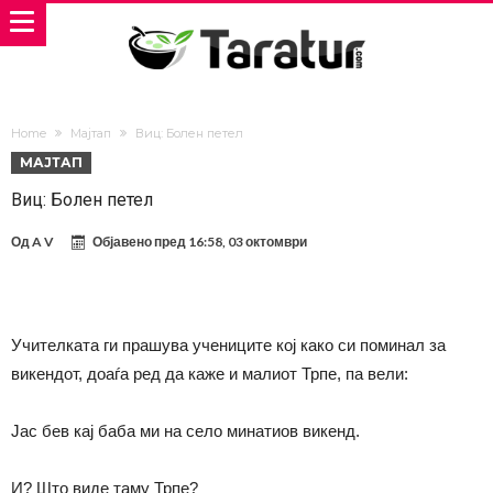
Home
Мајтап
Виц: Болен петел
МАЈТАП
Виц: Болен петел
Од
A V
Објавено пред
16:58, 03 октомври
Учителката ги прашува учениците кој како си поминал за
викендот, доаѓа ред да каже и малиот Трпе, па вели:
Јас бев кај баба ми на село минатиов викенд.
И? Што виде таму Трпе?