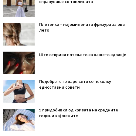
справување со топлината
Плетенка – најомилената фризура за ова
лето
Што открива потењето за вашето здравје
Подобрете го варењето со неколку
едноставни совети
5 придобивки од кризата на средните
години кај жените