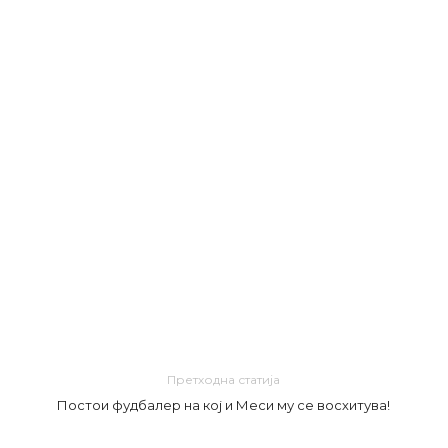
Претходна статија
Постои фудбалер на кој и Меси му се восхитува!