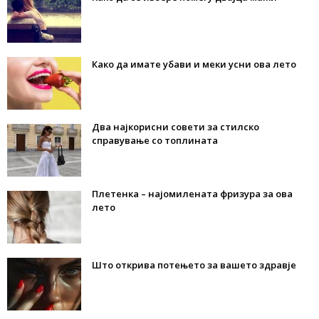
Како да имате убави и меки усни ова лето
Два најкорисни совети за стилско
справување со топлината
Плетенка – најомилената фризура за ова
лето
Што открива потењето за вашето здравје