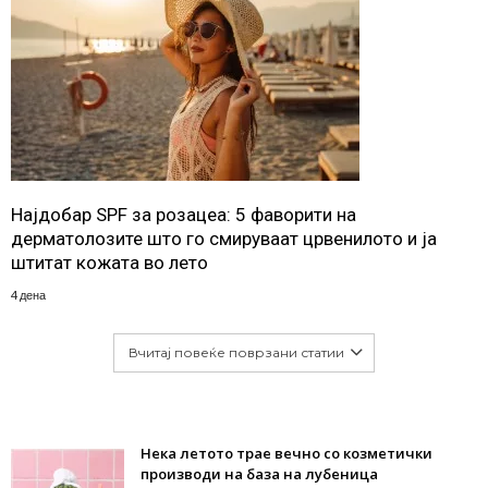
Најдобар SPF за розацеа: 5 фаворити на
дерматолозите што го смируваат црвенилото и ја
штитат кожата во лето
4 дена
Вчитај повеќе поврзани статии
Нека летото трае вечно со козметички
производи на база на лубеница