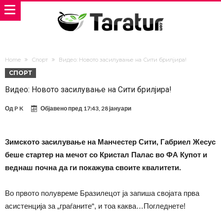
Home
Спорт
Видео: Новото засилување на Сити брилјира!
СПОРТ
Видео: Новото засилување на Сити брилјира!
Од
P K
Објавено пред
17:43, 28 јануари
Зимското засилување на Манчестер Сити, Габриел Жесус
беше стартер на мечот со Кристал Палас во ФА Купот и
веднаш почна да ги покажува своите квалитети.
Во првото полувреме Бразилецот ја запиша својата прва
асистенција за „граѓаните“, и тоа каква…Погледнете!