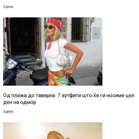
3 дена
Од плажа до таверна: 7 аутфити што ќе ги носиме цел
ден на одмор
3 дена