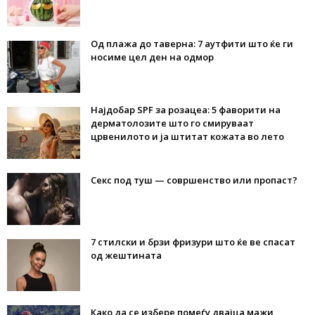
Од плажа до таверна: 7 аутфити што ќе ги
носиме цел ден на одмор
Најдобар SPF за розацеа: 5 фаворити на
дерматолозите што го смируваат
црвенилото и ја штитат кожата во лето
Секс под туш — совршенство или пропаст?
7 стилски и брзи фризури што ќе ве спасат
од жештината
Како да се избере помеѓу двајца мажи