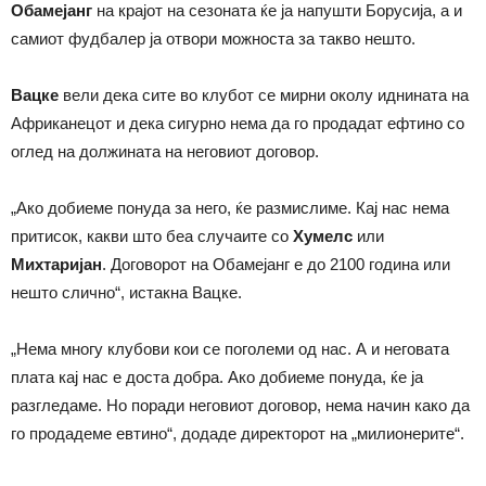
Обамејанг
на крајот на сезоната ќе ја напушти Борусија, а и
самиот фудбалер ја отвори можноста за такво нешто.
Вацке
вели дека сите во клубот се мирни околу иднината на
Африканецот и дека сигурно нема да го продадат ефтино со
оглед на должината на неговиот договор.
„Ако добиеме понуда за него, ќе размислиме. Кај нас нема
притисок, какви што беа случаите со
Хумелс
или
Михтаријан
. Договорот на Обамејанг е до 2100 година или
нешто слично“, истакна Вацке.
„Нема многу клубови кои се поголеми од нас. А и неговата
плата кај нас е доста добра. Ако добиеме понуда, ќе ја
разгледаме. Но поради неговиот договор, нема начин како да
го продадеме евтино“, додаде директорот на „милионерите“.