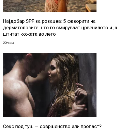
Најдобар SPF за розацеа: 5 фаворити на
дерматолозите што го смируваат црвенилото и ја
штитат кожата во лето
20 часа
Секс под туш — совршенство или пропаст?