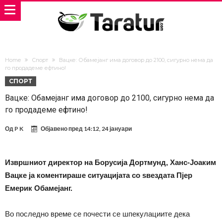
Home
Спорт
Вацке: Обамејанг има договор до 2100, сигурно нема да
го продадеме ефтино!
СПОРТ
Вацке: Обамејанг има договор до 2100, сигурно нема да
го продадеме ефтино!
Од
P K
Објавено пред
14:12, 24 јануари
Извршниот директор на Борусија Дортмунд, Ханс-Јоаким
Вацке ја коментираше ситуацијата со ѕвездата Пјер
Емерик Обамејанг.
Во последно време се почести се шпекулациите дека