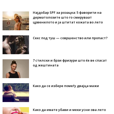
Најдобар SPF за розацеа: 5 фаворити на
дерматолозите што го смируваат
црвенилото и ја штитат кожата во лето
Секс под туш — совршенство или пропаст?
7 стилски и брзи фризури што ќе ве спасат
од жештината
Како да се избере помеѓу двајца мажи
Како да имате убави и меки усни ова лето