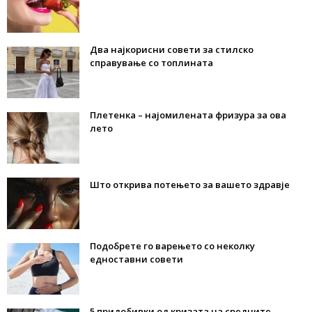
Два најкорисни совети за стилско
справување со топлината
Плетенка – најомилената фризура за ова
лето
Што открива потењето за вашето здравје
Подобрете го варењето со неколку
едноставни совети
5 придобивки од кризата на средните