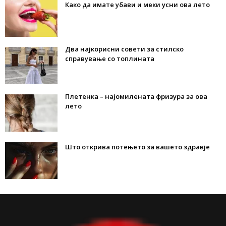
Како да имате убави и меки усни ова лето
Два најкорисни совети за стилско
справување со топлината
Плетенка – најомилената фризура за ова
лето
Што открива потењето за вашето здравје