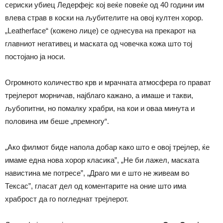
сериски убиец Ледерфејс кој веќе повеќе од 40 години им
влева страв в коски на љубителите на овој култен хорор.
„Leatherface“ (кожено лице) се однесува на прекарот на
главниот негативец и маската од човечка кожа што тој
постојано ја носи.
Огромното количество крв и мрачната атмосфера го прават
трејлерот морничав, најблаго кажано, а имаше и такви,
љубопитни, но помалку храбри, на кои и оваа минута и
половина им беше „премногу“.
„Ако филмот биде напола добар како што е овој трејлер, ќе
имаме една нова хорор класика”, „Не би лажел, маската
навистина ме потресе”, „Драго ми е што не живеам во
Тексас”, гласат дел од коментарите на оние што има
храброст да го погледнат трејлерот.