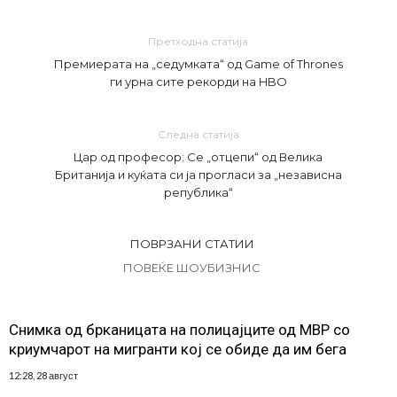
Претходна статија
Премиерата на „седумката“ од Game of Thrones
ги урна сите рекорди на HBO
Следна статија
Цар од професор: Се „отцепи“ од Велика
Британија и куќата си ја прогласи за „независна
република“
ПОВРЗАНИ СТАТИИ
ПОВЕЌЕ ШОУБИЗНИС
Снимка од брканицата на полицајците од МВР со
криумчарот на мигранти кој се обиде да им бега
12:28, 28 август