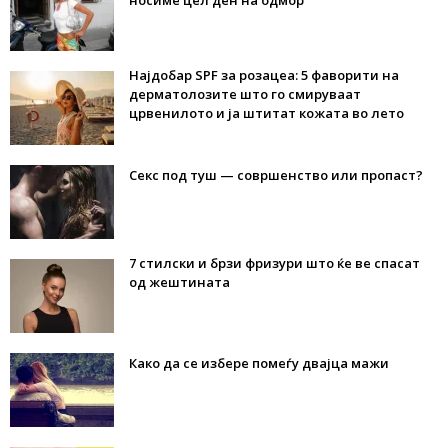
носиме цел ден на одмор
Најдобар SPF за розацеа: 5 фаворити на
дерматолозите што го смируваат
црвенилото и ја штитат кожата во лето
Секс под туш — совршенство или пропаст?
7 стилски и брзи фризури што ќе ве спасат
од жештината
Како да се избере помеѓу двајца мажи