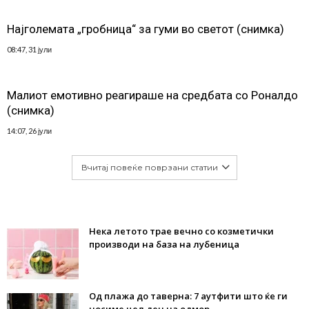
Најголемата „гробница“ за гуми во светот (снимка)
08:47, 31 јули
Малиот емотивно реагираше на средбата со Роналдо
(снимка)
14:07, 26 јули
Вчитај повеќе поврзани статии
Нека летото трае вечно со козметички
производи на база на лубеница
Од плажа до таверна: 7 аутфити што ќе ги