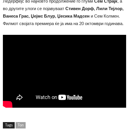
Ледерфејс во најновто продолжение го глуми
Сем Страјк
, а
во другите улоги се појавуваат
Стивен Дорф, Лили Тејлор,
Ванеса Грас, Џејмс Блур, Џесика Мадсен
и Сем Колмен.
Филмот својата премиера ќе ја има на 20 октомври годинава.
Tags
Топ