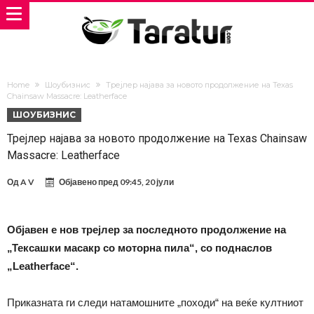
Home
Шоубизнис
Трејлер најава за новото продолжение на Texas
Chainsaw Massacre: Leatherface
ШОУБИЗНИС
Трејлер најава за новото продолжение на Texas Chainsaw
Massacre: Leatherface
Од
A V
Објавено пред
09:45, 20 јули
Објавен е нов трејлер за последното продолжение на
„Тексашки масакр со моторна пила“, со поднаслов
„Leatherface“.
Приказната ги следи натамошните „походи“ на веќе култниот