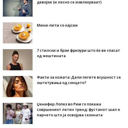
девојки (и лесно се извлекуваат)
Мини-пити со кајсии
7 стилски и брзи фризури што ќе ве спасат
од жештината
Факти за кожата: Дали пегите всушност се
оштетувања од сонцето?
Џенифер Лопез во Рим го покажа
совршениот летен тренд: фустанот-шал е
парчето што ја освојува сезоната