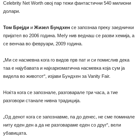
Celebrity Net Worth овој пар тежи фантастични 540 милиони
долари.
Том Брејди
и
Жизел Бундхен
се запознаа преку заеднички
пријател во 2006 година. Меѓу нив веднаш се разви хемија, а
се венчаа во февруари, 2009 година.
„Ми се насмевна кога го видов прв пат и си помислив дека
таа е најубавата и најхаризматична насмевка која сум ја
видела во животот“, изјави Бундхен за Vanity Fair.
Ноќта кога се запознале, разговарале три часа, а тие
разговори станале нивна традиција.
„Од денот кога се запознавме, па до денес, не сме поминале
ниту еден ден а да не разговараме еден со друг“, вели
убавицата.