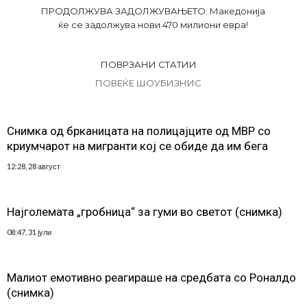
ПРОДОЛЖУВА ЗАДОЛЖУВАЊЕТО: Македонија
ќе се задолжува нови 470 милиони евра!
ПОВРЗАНИ СТАТИИ
ПОВЕЌЕ ШОУБИЗНИС
Снимка од брканицата на полицајците од МВР со
криумчарот на мигранти кој се обиде да им бега
12:28, 28 август
Најголемата „гробница“ за гуми во светот (снимка)
08:47, 31 јули
Малиот емотивно реагираше на средбата со Роналдо
(снимка)