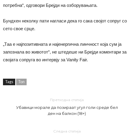
потребна“, одговори Брејди на озборувањата.
Бундхен неколку пати нагласи дека го сака својот сопруг со
сето свое срце.
„Тaa е најпозитивната и најенергична линчност која сум ја
запознала во животот“, не штедеше ни Брејди коментари за
својата сопруга во интервју за Vanity Fair.
Tags
Топ
Претходна статија
Убавици морале да позираат угул голи среде бел
ден на балкон (18+)
Следна статија