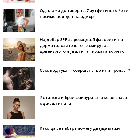
Од плажа до таверна: 7 аутфити што ќе ги
носиме цел ден на одмор
Најдобар SPF за розацеа: 5 фаворити на
дерматолозите што го смируваат
црвенилото и ја штитат кожата во лето
Секс под туш — совршенство или пропаст?
7 стилски и брзи фризури што ќе ве спасат
од жештината
Како да се избере помеѓу двајца мажи