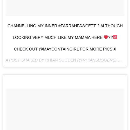
CHANNELLING MY INNER #FARRAHFAWCETT ? ALTHOUGH
LOOKING VERY MUCH LIKE MY MAMMA HERE
??‍
CHECK OUT @MAYCONTAINGIRL FOR MORE PICS X
A POST SHARED BY
RHIAN SUGDEN
(@RHIANSUGGERS) ON
JA