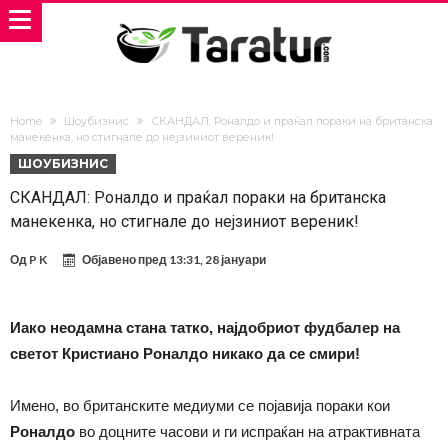
Home
Шоубизнис
СКАНДАЛ: Роналдо и праќал пораки на британска
манекенка, но стигнале до нејзиниот вереник!
ШОУБИЗНИС
СКАНДАЛ: Роналдо и праќал пораки на британска
манекенка, но стигнале до нејзиниот вереник!
Од
P K
Објавено пред
13:31, 28 јануари
Иако неодамна стана татко, најдобриот фудбалер на
светот Кристиано Роналдо никако да се смири!
Имено, во британските медиуми се појавија пораки кои
Роналдо
во доцните часови и ги испраќан на атрактивната