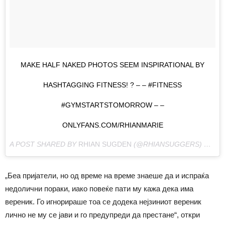
MAKE HALF NAKED PHOTOS SEEM INSPIRATIONAL BY
HASHTAGGING FITNESS! ? – – #FITNESS
#GYMSTARTSTOMORROW – –
ONLYFANS.COM/RHIANMARIE
A POST SHARED BY
RHIAN SUGDEN
(@RHIANSUGGERS) ON
DE
„Беа пријатели, но од време на време знаеше да и испраќа
недолични пораки, иако повеќе пати му кажа дека има
вереник. Го игнорираше тоа се додека нејзиниот вереник
лично не му се јави и го предупреди да престане“, откри