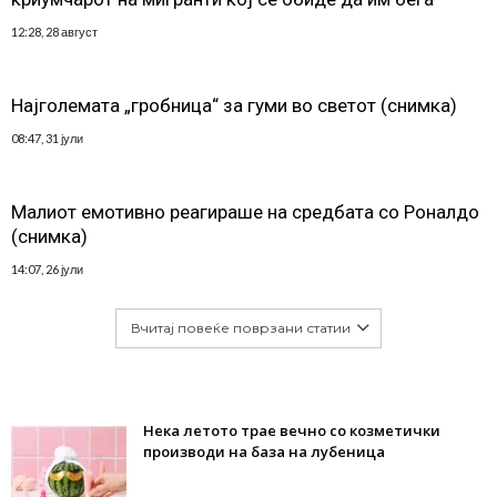
12:28, 28 август
Најголемата „гробница“ за гуми во светот (снимка)
08:47, 31 јули
Малиот емотивно реагираше на средбата со Роналдо
(снимка)
14:07, 26 јули
Вчитај повеќе поврзани статии
Нека летото трае вечно со козметички
производи на база на лубеница