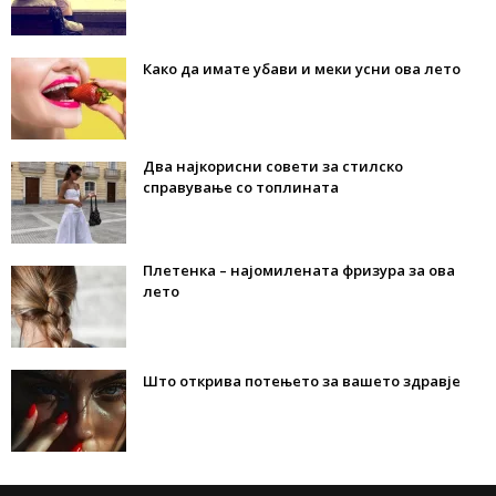
Како да имате убави и меки усни ова лето
Два најкорисни совети за стилско
справување со топлината
Плетенка – најомилената фризура за ова
лето
Што открива потењето за вашето здравје