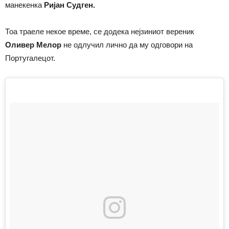
манекенка
Ријан Судген.
Тоа траеле некое време, се додека нејзиниот вереник
Оливер Мелор
не одлучил лично да му одговори на
Португалецот.