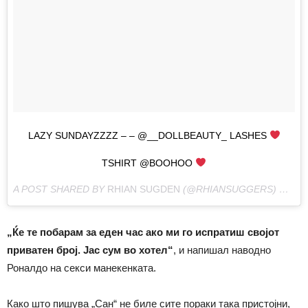
LAZY SUNDAYZZZZ – – @__DOLLBEAUTY_ LASHES
TSHIRT @BOOHOO
A POST SHARED BY
RHIAN SUGDEN
(@RHIANSUGGERS) ON
JA
„Ќе те побарам за еден час ако ми го испратиш својот
приватен број. Јас сум во хотел“
, и напишал наводно
Роналдо на секси манекенката.
Како што пишува „Сан“ не биле сите пораки така пристојни,