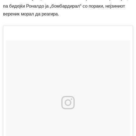
па бидејќи Роналдо ја „бомбардирал“ со пораки, нејзиниот
вереник морал да реагира.