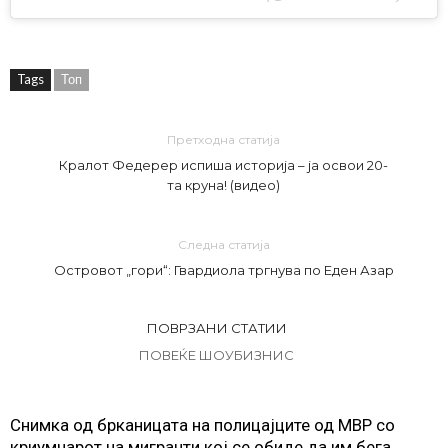
Tags
Топ
Претходна статија
Кралот Федерер испиша историја – ја освои 20-
та круна! (видео)
Следна статија
Островот „гори“: Гвардиола тргнува по Еден Азар
ПОВРЗАНИ СТАТИИ
ПОВЕЌЕ ШОУБИЗНИС
Снимка од брканицата на полицајците од МВР со
криумчарот на мигранти кој се обиде да им бега