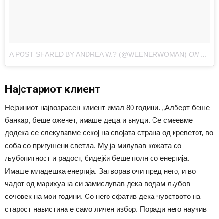
A POST SHARED BY ANDREA W.? (@WEENERWOMAN)
ON
AUG 2
Најстариот клиент
Нејзиниот највозрасен клиент имал 80 години. „Алберт беше
банкар, беше оженет, имаше деца и внуци. Се смеевме
додека се слекувавме секој на својата страна од креветот, во
соба со пригушени светла. Му ја милував кожата со
љубопитност и радост, бидејќи беше полн со енергија.
Имаше младешка енергија. Затворав очи пред него, и во
чадот од марихуана си замислував дека водам љубов
сочовек на мои години. Со него сфатив дека чувството на
старост навистина е само личен избор. Поради него научив