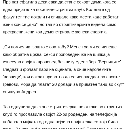
Прв пат сфатила дека сака да стане ескорт дама кога со
една пријателка посетиле стриптиз клуб. Колегите од
факултет тие локали ги опишале како места каде работат
жени кои се „дно“, но таа во стриптизерките видела само
прекрасни жени кои демонстрирале женска енергија.
„Си помислив, зошто е ова табу? Мене тоа ми се чинеше
како обратна црква, секси проповедничка на шипка ја
изнесува својата проповед без ниту еден збор. ’Верниците’
гледаат и фрлаат пари на сцената, а оние најголемите
’верници’, кои сакаат приватно да се исповедаат за своите
гревови, мора да платат 20 долари за приватен танц во скут“,
опишува Андреа.
Таа одлучила да стане стриптизерка, но откако во стриптиз
клуб го прославила својот 22-ри роденден, на телефон ја
побарала мајката од една нејзина пријателка со која била