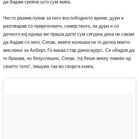
да бидам среќна што сум жива.
Често размислував за него вослободното време, дури и
разговарав со пријателките, семејството, па дури и со
дечкото кој еднаш ме праша дали сум сигурна дека не сакам
да бидам со него. Сепак, моите колешки не го делеа моето
мислење за Алберт. Го викаа стар диносаурус. Се обидов да
го бранам, но безуспешно. Сепак, тој беше многу повеќе од
своето тело“, пишува таа во својата книга.