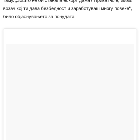
таму. „Зошто не би станала ескорт дама? Приватно е, имаш
возач кој ти дава безбедност и заработуваш многу повеќе“,
било објаснувањето за понудата.