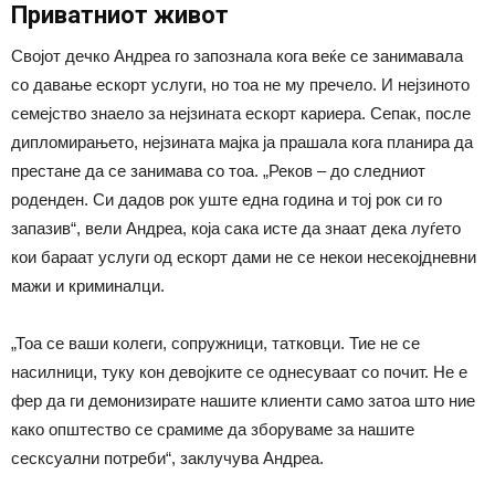
Приватниот живот
Својот дечко Андреа го запознала кога веќе се занимавала
со давање ескорт услуги, но тоа не му пречело. И нејзиното
семејство знаело за нејзината ескорт кариера. Сепак, после
дипломирањето, нејзината мајка ја прашала кога планира да
престане да се занимава со тоа. „Реков – до следниот
роденден. Си дадов рок уште една година и тој рок си го
запазив“, вели Андреа, која сака исте да знаат дека луѓето
кои бараат услуги од ескорт дами не се некои несекојдневни
мажи и криминалци.
„Тоа се ваши колеги, сопружници, татковци. Тие не се
насилници, туку кон девојките се однесуваат со почит. Не е
фер да ги демонизирате нашите клиенти само затоа што ние
како општество се срамиме да зборуваме за нашите
сесксуални потреби“, заклучува Андреа.