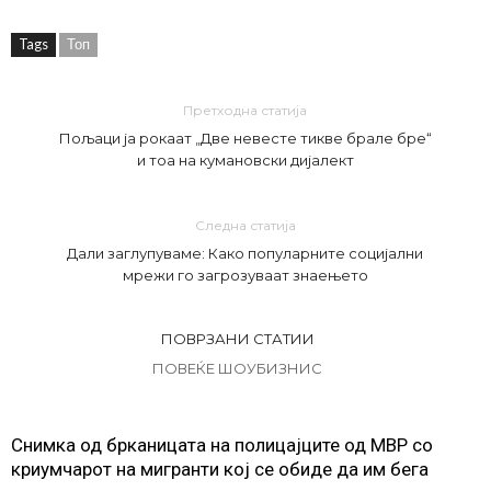
Tags
Топ
Претходна статија
Пољаци ја рокаат „Две невесте тикве брале бре“
и тоа на кумановски дијалект
Следна статија
Дали заглупуваме: Како популарните социјални
мрежи го загрозуваат знаењето
ПОВРЗАНИ СТАТИИ
ПОВЕЌЕ ШОУБИЗНИС
Снимка од брканицата на полицајците од МВР со
криумчарот на мигранти кој се обиде да им бега