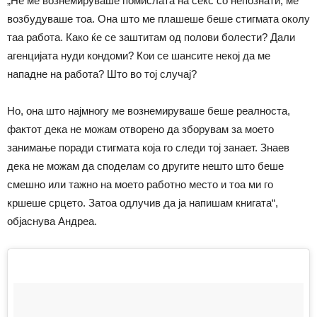
„Не ме вознемируваше помислата на секс со непознати, ме
возбудуваше тоа. Она што ме плашеше беше стигмата околу
таа работа. Како ќе се заштитам од полови болести? Дали
агенцијата нуди кондоми? Кои се шансите некој да ме
нападне на работа? Што во тој случај?
Но, она што најмногу ме вознемируваше беше реалноста,
фактот дека не можам отворено да зборувам за моето
занимање поради стигмата која го следи тој занает. Знаев
дека не можам да споделам со другите нешто што беше
смешно или тажно на моето работно место и тоа ми го
кршеше срцето. Затоа одлучив да ја напишам книгата“,
објаснува Андреа.