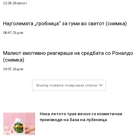
12:28, 28 август
Најголемата „гробница“ за гуми во светот (снимка)
08:47, 31 јули
Малиот емотивно реагираше на средбата со Роналдо
(снимка)
14:07, 26 јули
Вчитај повеќе поврзани статии
Нека летото трае вечно со козметички
производи на база на лубеница