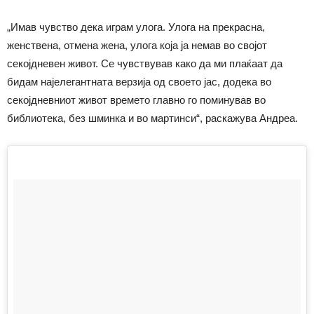
„Имав чувство дека играм улога. Улога на прекрасна,
женствена, отмена жена, улога која ја немав во својот
секојдневен живот. Се чувствував како да ми плаќаат да
бидам најелегантната верзија од своето јас, додека во
секојдневниот живот времето главно го поминував во
библиотека, без шминка и во мартинси“, раскажува Андреа.