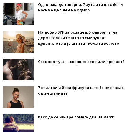
Од плажа до таверна: 7 аутфити што ќе ги
носиме цел ден на одмор
Најдобар SPF за розацеа: 5 фаворити на
дерматолозите што го смируваат
црвенилото и ја штитат кожата во лето
Секс под туш — совршенство или пропаст?
7 стилски и брзи фризури што ќе ве спасат
од жештината
Како да се избере помеѓу двајца мажи