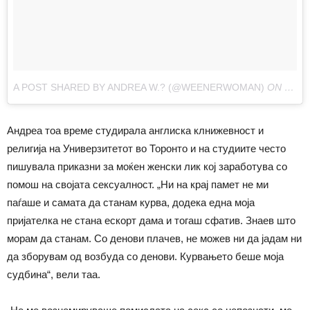
A POST SHARED BY ANDREA W.? (@WEENERWOMAN)
ON
SEP 3
Андреа тоа време студирала англиска клнижевност и
религија на Универзитетот во Торонто и на студиите често
пишувала приказни за моќен женски лик кој заработува со
помош на својата сексуалност. „Ни на крај памет не ми
паѓаше и самата да станам курва, додека една моја
пријателка не стана ескорт дама и тогаш сфатив. Знаев што
морам да станам. Со денови плачев, не можев ни да јадам ни
да зборувам од возбуда со денови. Курвањето беше моја
судбина“, вели таа.