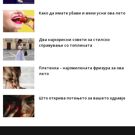
Како да имате убави и меки усни ова лето
Два најкорисни совети за стилско
справување со топлината
Плетенка – најомилената фризура за ова
лето
Што открива потењето за вашето здравје