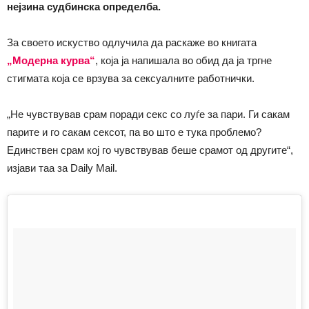
нејзина судбинска определба.
За своето искуство одлучила да раскаже во книгата
„Модерна курва“
, која ја напишала во обид да ја тргне
стигмата која се врзува за сексуалните работнички.
„Не чувствував срам поради секс со луѓе за пари. Ги сакам
парите и го сакам сексот, па во што е тука проблемо?
Единствен срам кој го чувствував беше срамот од другите“,
изјави таа за Daily Mail.