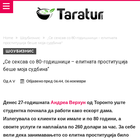
Home
Шоубизнис
„Се сексав со 80-годишници – елитната
проституција беше моја судбина“
ШОУБИЗНИС
„Се сексав со 80-годишници – елитната проституција
беше моја судбина“
Од
A V
Објавено пред
06:44, 06 ноември
Денес 27-годишната
Андреа Верхун
од Торонто уште
студентка почнала да работи како ескорт дама.
Излегувала со клиенти кои имале и по 80 години, а
своите услуги ги наплаќала по 260 долари за час. За себе
вели дека занимавањето со елитна проституција било