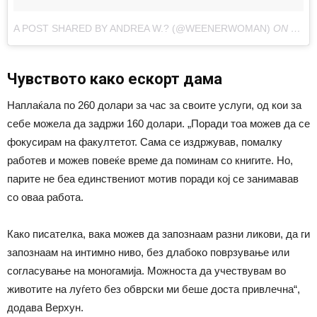
A POST SHARED BY ANDREA W.? (@WEENERWOMAN)
ON
SEP 1
Чувството како ескорт дама
Наплаќала по 260 долари за час за своите услуги, од кои за
себе можела да задржи 160 долари. „Поради тоа можев да се
фокусирам на факултетот. Сама се издржував, помалку
работев и можев повеќе време да поминам со книгите. Но,
парите не беа единствениот мотив поради кој се занимавав
со оваа работа.
Како писателка, вака можев да запознаам разни ликови, да ги
запознаам на интимно ниво, без длабоко поврзување или
согласување на моногамија. Можноста да учествувам во
животите на луѓето без обврски ми беше доста привлечна“,
додава Верхун.