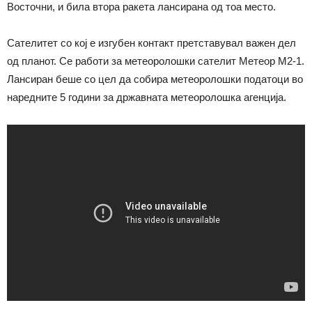
Восточни, и била втора ракета лансирана од тоа место.
Сателитет со кој е изгубен контакт претставувал важен дел
од планот. Се работи за метеоролошки сателит Метеор М2-1.
Лансиран беше со цел да собира метеоролошки податоци во
наредните 5 години за државната метеоролошка агенција.