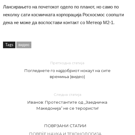
Лансирањето на почетокот одело по планот, но само по
неколку сати космичката корпорација Роскосмос соопшти
дека не може да воспостави контакт со Метеор М2-1.
Tags
видео
Претходна статија
Погледнете го најдобриот нокаут на сите
времиња (видео)
Следна статија
Иванов: Протестантите од „Заедничка
Македонија” не се терористи!
ПОВРЗАНИ СТАТИИ
ПОВЕЌЕ НАУКА И ТЕХОНОЛОГИЈА