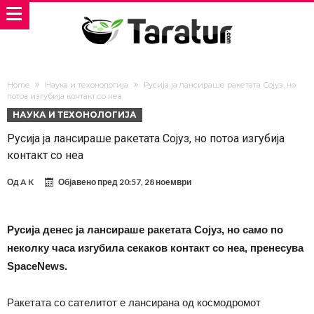
Home
Наука и техонологија
Русија ја лансираше ракетата Сојуз, но
потоа изгубија контакт со неа
НАУКА И ТЕХОНОЛОГИЈА
Русија ја лансираше ракетата Сојуз, но потоа изгубија
контакт со неа
Од
A K
Објавено пред
20:57, 28 ноември
Русија денес ја лансираше ракетата Сојуз, но само по
неколку часа изгубила секаков контакт со неа, пренесува
SpaceNews.
Ракетата со сателитот е лансирана од космодромот