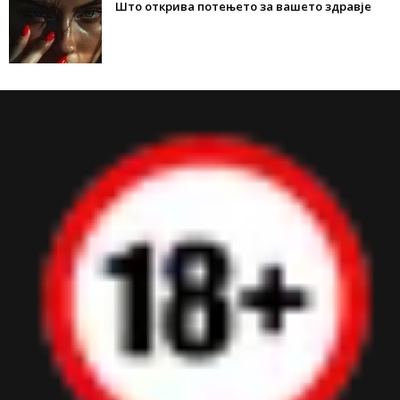
Што открива потењето за вашето здравје