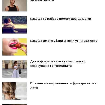
Како да се избере помеѓу двајца мажи
Како да имате убави и меки усни ова лето
Два најкорисни совети за стилско
справување со топлината
Плетенка – најомилената фризура за ова
лето