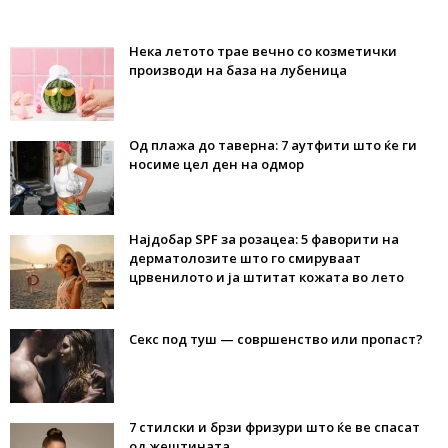
Нека летото трае вечно со козметички
производи на база на лубеница
Од плажа до таверна: 7 аутфити што ќе ги
носиме цел ден на одмор
Најдобар SPF за розацеа: 5 фаворити на
дерматолозите што го смируваат
црвенилото и ја штитат кожата во лето
Секс под туш — совршенство или пропаст?
7 стилски и брзи фризури што ќе ве спасат
од жештината