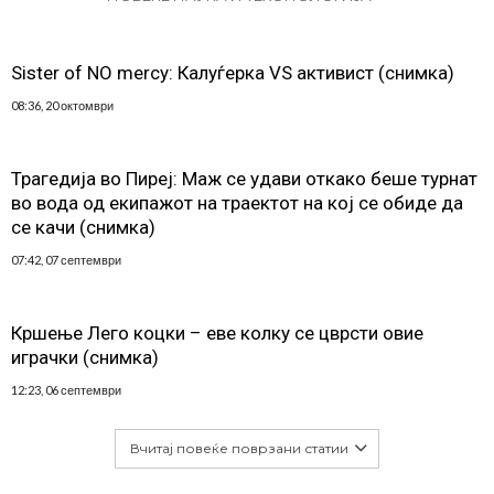
Sister of NO mercy: Калуѓерка VS активист (снимка)
08:36, 20 октомври
Трагедија во Пиреј: Маж се удави откако беше турнат
во вода од екипажот на траектот на кој се обиде да
се качи (снимка)
07:42, 07 септември
Кршење Лего коцки – еве колку се цврсти овие
играчки (снимка)
12:23, 06 септември
Вчитај повеќе поврзани статии