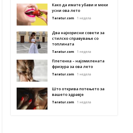
Како да имате убави и меки
усни ова лето
Taratur.com
1 недела
Два најкорисни совети за
стилско справување со
топлината
Taratur.com
1 недела
Плетенка – најомилената
фризура за ова лето
Taratur.com
1 недела
Што открива потењето за
вашето здравје
Taratur.com
1 недела