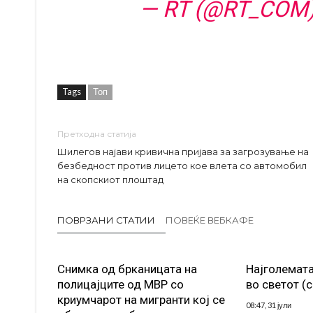
— RT (@RT_COM
Tags
Топ
Претходна статија
Шилегов најави кривична пријава за загрозување на
безбедност против лицето кое влета со автомобил
на скопскиот плоштад
ПОВРЗАНИ СТАТИИ
ПОВЕЌЕ ВЕБКАФЕ
Снимка од брканицата на
Најголемата
полицајците од МВР со
во светот (
криумчарот на мигранти кој се
08:47, 31 јули