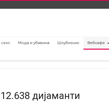
 секс
Мода и убавина
Шоубизнис
Вебкафе
 12.638 дијаманти