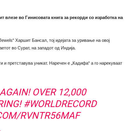
кит влезе во Гинисовата книга за рекорди со изработка на
Jewels“ Харшит Бансал, тој идејата за уривање на овој
аетот во Сурат, на западот од Индија.
ти и претставува уникат. Наречен е „Кадифа“ а го нарекуваат
AGAIN! OVER 12,000
RING!
#WORLDRECORD
.COM/RVNTR56MAF