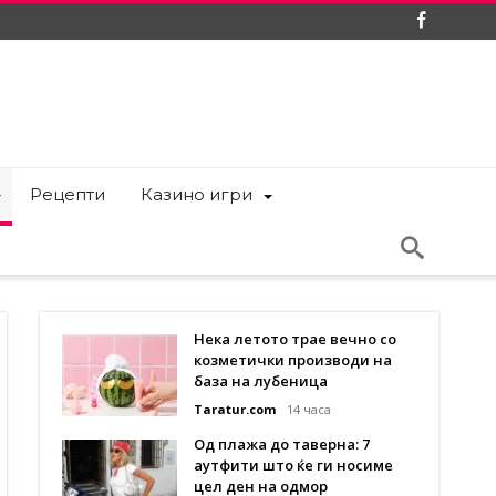
Рецепти
Казино игри
Нека летото трае вечно со
козметички производи на
база на лубеница
Taratur.com
14 часа
Од плажа до таверна: 7
аутфити што ќе ги носиме
цел ден на одмор