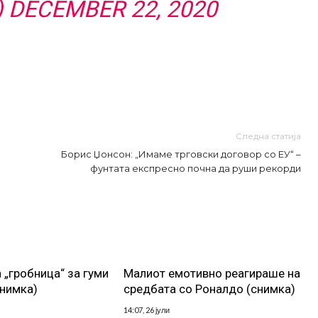
)
DECEMBER 22, 2020
Следна статија
Борис Џонсон: „Имаме трговски договор со ЕУ“ –
фунтата експресно почна да руши рекорди
 „гробница“ за гуми
Малиот емотивно реагираше на
снимка)
средбата со Роналдо (снимка)
14:07, 26 јули