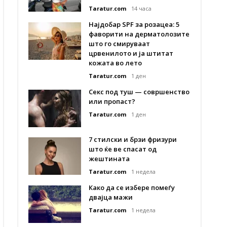
Taratur.com
14 часа
Најдобар SPF за розацеа: 5
фаворити на дерматолозите
што го смируваат
црвенилото и ја штитат
кожата во лето
Taratur.com
1 ден
Секс под туш — совршенство
или пропаст?
Taratur.com
1 ден
7 стилски и брзи фризури
што ќе ве спасат од
жештината
Taratur.com
1 недела
Како да се избере помеѓу
двајца мажи
Taratur.com
1 недела