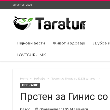
август 08, 2026
Најнови вести
Живот и здравје
Љубов и
LOVEGURU.MK
Home
Вебкафе
Прстен за Гинис со 12.638 дијаманти
ВЕБКАФЕ
Прстен за Гинис со
Од
A V
Објавено пред
17:35, 24 декември