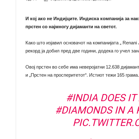
И кој ако не Индијците. Индиска компанија за на
прстен со најмногу дијаманти на светот.
Како што изјавил основачот на компанијата „ Renani 
рекорд ја добил пред две години, додека го учел зан
Овој прстен во себе има неверојатни 12.638 дијаман
и „Прстен на просперитетот“. Истиот тежи 165 грама.
#INDIA
DOES IT 
#DIAMONDS
IN A 
PIC.TWITTER