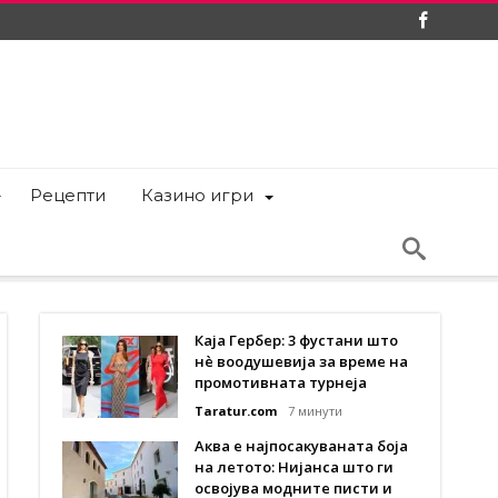
Рецепти
Казино игри
Каја Гербер: 3 фустани што
нè воодушевија за време на
промотивната турнеја
Taratur.com
7 минути
Аква е најпосакуваната боја
на летото: Нијанса што ги
освојува модните писти и