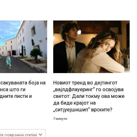
осакуваната боја на
Новиот тренд во дејтингот
анса што ги
„вајлдфлауеринг“ го освојува
дните писти и
светот: Дали токму ова може
да биде крајот на
„ситјуејшншип“ врските?
7 минути
ќе поврзани статии