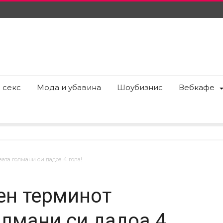
 секс
Мода и убавина
Шоубизнис
Вебкафе
та голмани си дадоа 4 гола!
лен терминот
лмани си дадоа 4