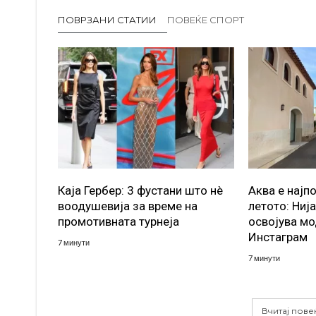
ПОВРЗАНИ СТАТИИ
ПОВЕЌЕ СПОРТ
Каја Гербер: 3 фустани што нè
Аква е најп
воодушевија за време на
летото: Ниј
промотивната турнеја
освојува мо
Инстаграм
7 минути
7 минути
Вчитај пове