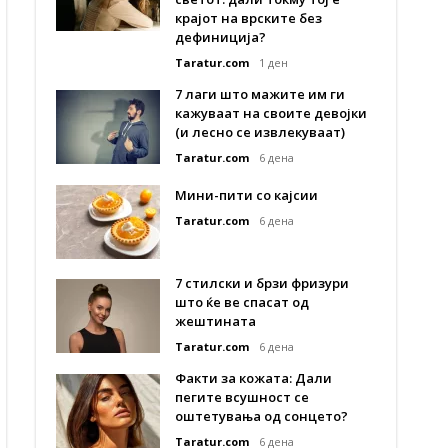
крајот на врските без
дефиниција?
Taratur.com
1 ден
7 лаги што мажите им ги
кажуваат на своите девојки
(и лесно се извлекуваат)
Taratur.com
6 дена
Мини-пити со кајсии
Taratur.com
6 дена
7 стилски и брзи фризури
што ќе ве спасат од
жештината
Taratur.com
6 дена
Факти за кожата: Дали
пегите всушност се
оштетувања од сонцето?
Taratur.com
6 дена