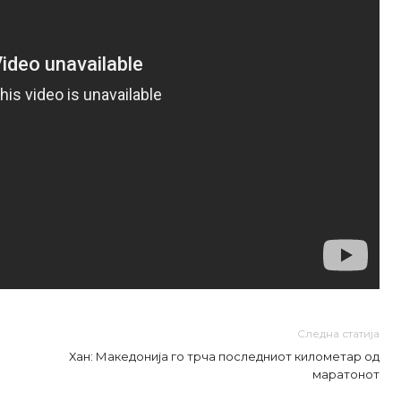
Следна статија
Хан: Македонија го трча последниот километар од
маратонот