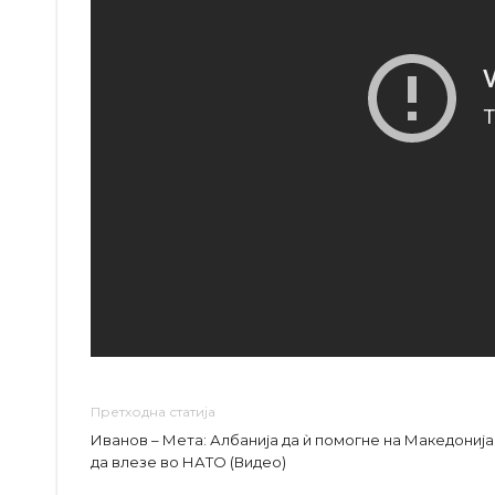
Претходна статија
Иванов – Мета: Албанија да ѝ помогне на Македонија
да влезе во НАТО (Видео)