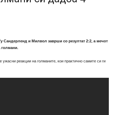
у Сандерленд и Милвол заврши со резултат 2:2, а мечот
 голмани.
е ужасни реакции на голманите, кои практично самите си ги