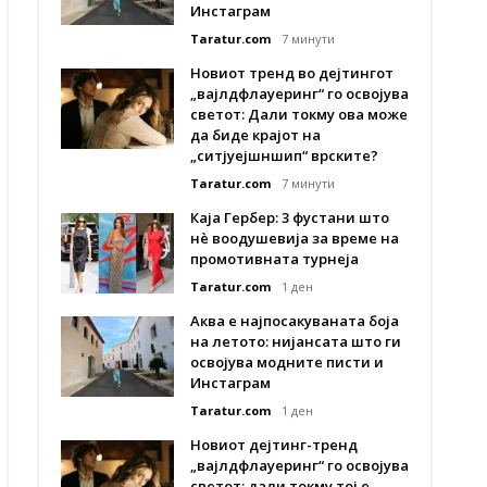
Инстаграм
Taratur.com
7 минути
Новиот тренд во дејтингот
„вајлдфлауеринг“ го освојува
светот: Дали токму ова може
да биде крајот на
„ситјуејшншип“ врските?
Taratur.com
7 минути
Каја Гербер: 3 фустани што
нè воодушевија за време на
промотивната турнеја
Taratur.com
1 ден
Аква е најпосакуваната боја
на летото: нијансата што ги
освојува модните писти и
Инстаграм
Taratur.com
1 ден
Новиот дејтинг-тренд
„вајлдфлауеринг“ го освојува
светот: дали токму тој е