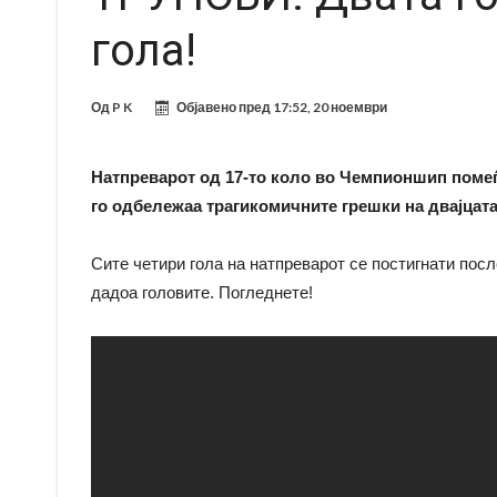
гола!
Од
P K
Објавено пред
17:52, 20 ноември
Натпреварот од 17-то коло во Чемпионшип помеѓ
го одбележаа трагикомичните грешки на двајцата
Сите четири гола на натпреварот се постигнати посл
дадоа головите. Погледнете!