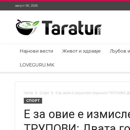
август 06, 2026
Најнови вести
Живот и здравје
Љубов и
LOVEGURU.MK
Home
Спорт
Е за овие е измислен терминот ТРУПОВИ: Два
СПОРТ
Е за овие е измис
ТРУПОВИ: Двата го