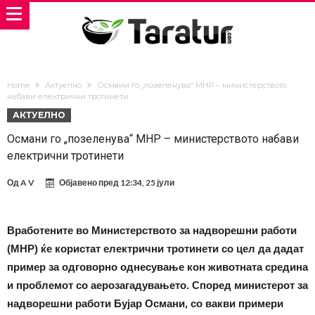
Home
Актуелно
Османи го „позеленува“ МНР – министерството
набави електрични тротинети
АКТУЕЛНО
Османи го „позеленува“ МНР – министерството набави
електрични тротинети
Од
A V
Објавено пред
12:34, 25 јули
Вработените во Министерството за надворешни работи
(МНР) ќе користат електрични тротинети со цел да дадат
пример за одговорно однесување кон животната средина
и проблемот со аерозагадувањето. Според министерот за
надворешни работи Бујар Османи, со вакви примери