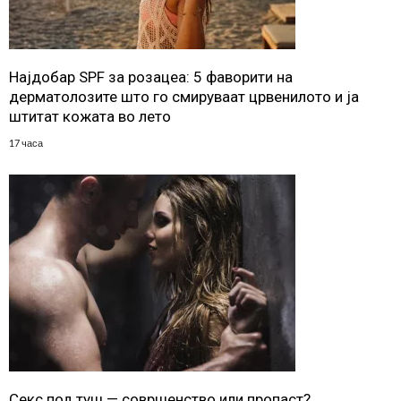
Најдобар SPF за розацеа: 5 фаворити на
дерматолозите што го смируваат црвенилото и ја
штитат кожата во лето
17 часа
Секс под туш — совршенство или пропаст?