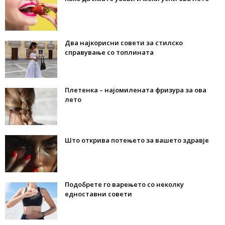
Два најкорисни совети за стилско
справување со топлината
Плетенка – најомилената фризура за ова
лето
Што открива потењето за вашето здравје
Подобрете го варењето со неколку
едноставни совети