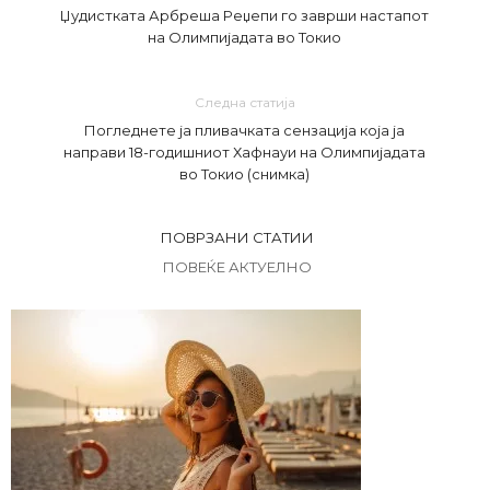
Џудистката Арбреша Реџепи го заврши настапот
на Олимпијадата во Токио
Следна статија
Погледнете ја пливачката сензација која ја
направи 18-годишниот Хафнауи на Олимпијадата
во Токио (снимка)
ПОВРЗАНИ СТАТИИ
ПОВЕЌЕ АКТУЕЛНО