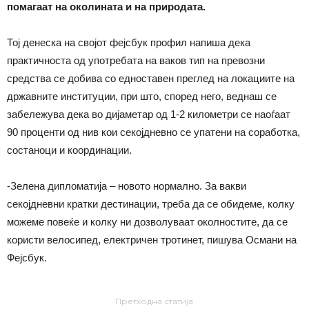
помагаат на околината и на природата.
Тој денеска на својот фејсбук профил напиша дека
практичноста од употребата на ваков тип на превозни
средства се добива со едноставен преглед на локациите на
државните институции, при што, според него, веднаш се
забележува дека во дијаметар од 1-2 километри се наоѓаат
90 проценти од нив кои секојдневно се упатени на соработка,
состаноци и координации.
-Зелена дипломатија – новото нормално. За вакви
секојдневни кратки дестинации, треба да се обидеме, колку
можеме повеќе и колку ни дозволуваат околностите, да се
користи велосипед, електричен тротинет, пишува Османи на
Фејсбук.
Претходна статија