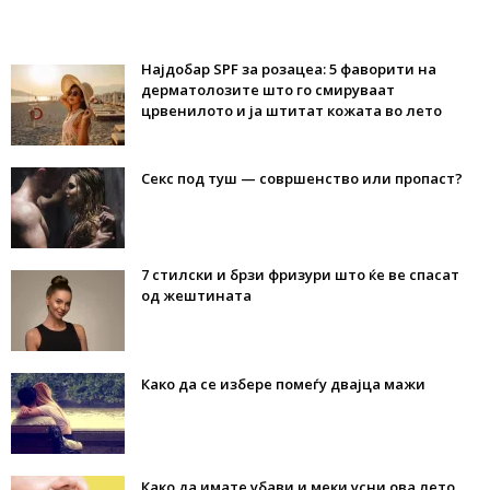
Најдобар SPF за розацеа: 5 фаворити на
дерматолозите што го смируваат
црвенилото и ја штитат кожата во лето
Секс под туш — совршенство или пропаст?
7 стилски и брзи фризури што ќе ве спасат
од жештината
Како да се избере помеѓу двајца мажи
Како да имате убави и меки усни ова лето