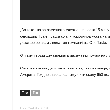
„Во текот на оргазмичната масажа личноста 15 минут
сензација. Тоа е пракса која ги комбинира моќта на 
доживее оргазам“, велат од компанијата One Taste.
Оттаму тврдат дека ваквата масажа им помага на лу
Сите кои сакаат да искусат ваков вид на сензација, 
Америка. Тридневна сеанса таму чини околу 650 дол
Tags
Топ
Претходна статија