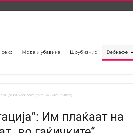
 секс
Мода и убавина
Шоубизнис
Вебкафе
ажи да ги масираат „во гаќичките“ (видео)
ација“: Им плаќаат на
т „во гаќичките“