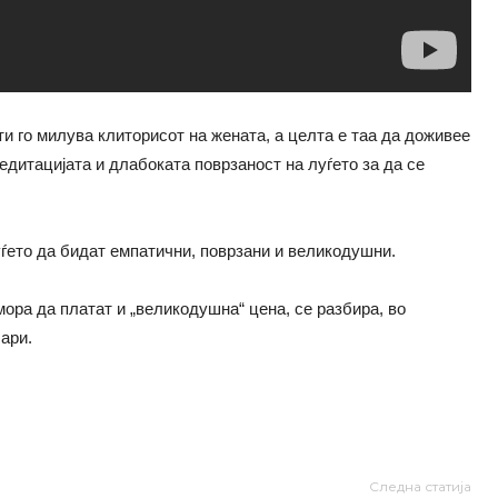
и го милува клиторисот на жената, а целта е таа да доживее
медитацијата и длабоката поврзаност на луѓето за да се
ѓето да бидат емпатични, поврзани и великодушни.
мора да платат и „великодушна“ цена, се разбира, во
ари.
Следна статија