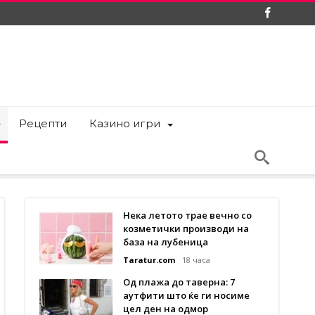
Рецепти
Казино игри
Нека летото трае вечно со
козметички производи на
база на лубеница
Taratur.com
18 часа
Од плажа до таверна: 7
аутфити што ќе ги носиме
цел ден на одмор