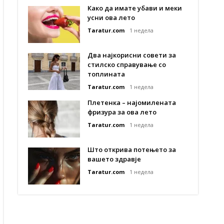
Како да имате убави и меки
усни ова лето
Taratur.com
1 недела
Два најкорисни совети за
стилско справување со
топлината
Taratur.com
1 недела
Плетенка – најомилената
фризура за ова лето
Taratur.com
1 недела
Што открива потењето за
вашето здравје
Taratur.com
1 недела