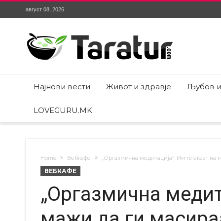
август 08, 2026
Најнови вести
Живот и здравје
Љубов и
LOVEGURU.MK
Home
Вебкафе
„Оргазмична медитација“: Им плаќаат на м
ВЕБКАФЕ
„Оргазмична медит
мажи да ги масираа