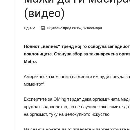
(видео)
Од
A V
Објавено пред
08:06, 07 ноември
Новиот „велнес“ тренд кој го освојува западниот 
поклониците. Станува збор за таканаречена орга
Metro.
Американска компанија на жените им нуди понуда за
моментот“.
Експертите за OMing тврдат дека оргазмичната медит
пружаат задоволство, но не научиле како самите да 
на оргазмот, туку на целокупното искуство.
На сеанса можете да го поведете и партнерот/ката ил