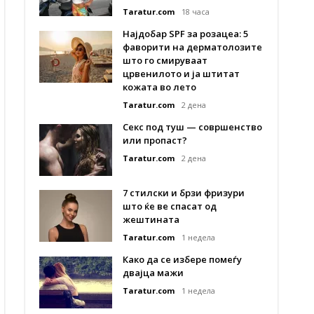
Taratur.com
18 часа
Најдобар SPF за розацеа: 5
фаворити на дерматолозите
што го смируваат
црвенилото и ја штитат
кожата во лето
Taratur.com
2 дена
Секс под туш — совршенство
или пропаст?
Taratur.com
2 дена
7 стилски и брзи фризури
што ќе ве спасат од
жештината
Taratur.com
1 недела
Како да се избере помеѓу
двајца мажи
Taratur.com
1 недела