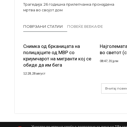
Трагедија: 26 годишна прилепчанка пронајдена
мртва во својот дом
ПОВРЗАНИ СТАТИИ
ПОВЕЌЕ ВЕБКАФЕ
Снимка од брканицата на
Најголемата
полицајците од МВР со
во светот (
криумчарот на мигранти кој се
08:47, 31 јули
обиде да им бега
12:28, 28 август
Вчитај пове
Учество во игри на среќа е дозволено за лица со 18+ го