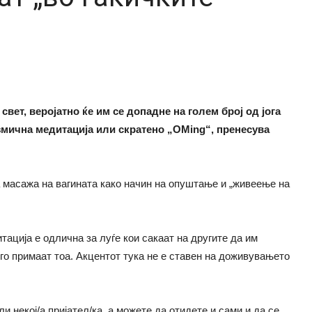
свет, веројатно ќе им се допадне на голем број од јога
змична медитација или скратено „OMing“, пренесува
 масажа на вагината како начин на опуштање и „живеење на
ација е одлична за луѓе кои сакаат на другите да им
го примаат тоа. Акцентот тука не е ставен на доживувањето
и некој/а пријател/ка, а можете да отидете и сами и да се