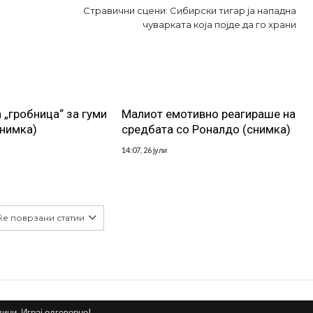
Стравични сцени: Сибирски тигар ја нападна
чуварката која појде да го храни
 „гробница“ за гуми
Малиот емотивно реагираше на
снимка)
средбата со Роналдо (снимка)
14:07, 26 јули
ќе поврзани статии
дини. Играј одговорно!