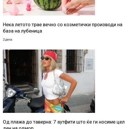
Нека летото трае вечно со козметички производи на
база на лубеница
2 дена
Од плажа до таверна: 7 аутфити што ќе ги носиме цел
ден на одмор