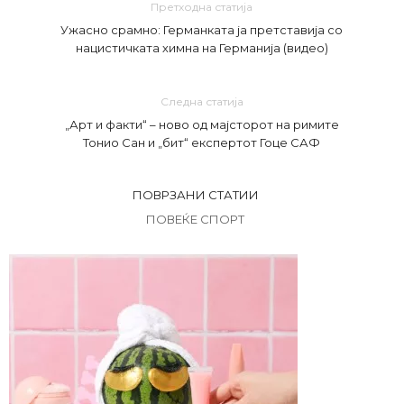
Претходна статија
Ужасно срамно: Германката ја претставија со
нацистичката химна на Германија (видео)
Следна статија
„Арт и факти“ – ново од мајсторот на римите
Тонио Сан и „бит“ експертот Гоце САФ
ПОВРЗАНИ СТАТИИ
ПОВЕЌЕ СПОРТ