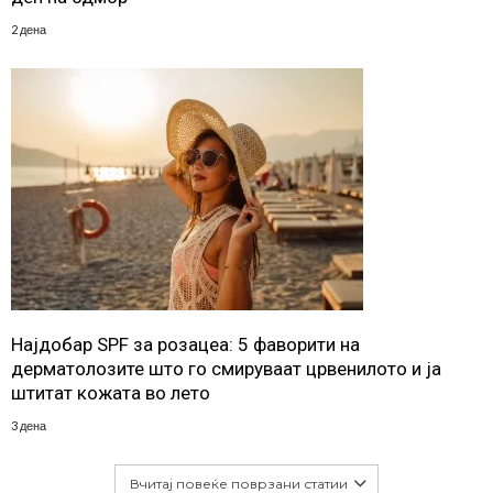
2 дена
Најдобар SPF за розацеа: 5 фаворити на
дерматолозите што го смируваат црвенилото и ја
штитат кожата во лето
3 дена
Вчитај повеќе поврзани статии