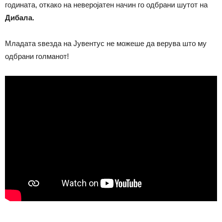
годината, откако на неверојатен начин го одбрани шутот на
Дибала.
Младата ѕвезда на Јувентус не можеше да верува што му
одбрани голманот!