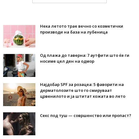
Нека летото трае вечно со козметички
производи на база на лубеница
Од плажа до таверна: 7 аутфити што ќе ги
носиме цел ден на одмор
Најдобар SPF за розацеа: 5 фаворити на
дерматолозите што го смируваат
црвенилото и ја штитат кожата во лето
Секс под туш — совршенство или пропаст?