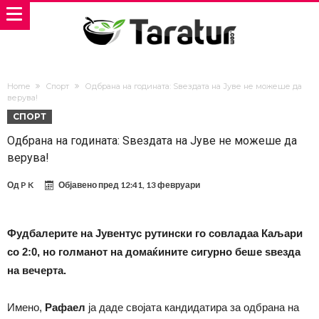
Home
Спорт
Одбрана на годината: Ѕвездата на Јуве не можеше да
верува!
СПОРТ
Одбрана на годината: Ѕвездата на Јуве не можеше да
верува!
Од
P K
Објавено пред
12:41, 13 февруари
Фудбалерите на Јувентус рутински го совладаа Каљари
со 2:0, но голманот на домаќините сигурно беше ѕвезда
на вечерта.
Имено,
Рафаел
ја даде својата кандидатира за одбрана на