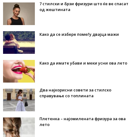
7 стилски и брзи фризури што ќе ве спасат
од жештината
Како да се избере помеѓу двајца мажи
Како да имате убави и меки усни ова лето
Два најкорисни совети за стилско
справување со топлината
Плетенка – најомилената фризура за ова
лето