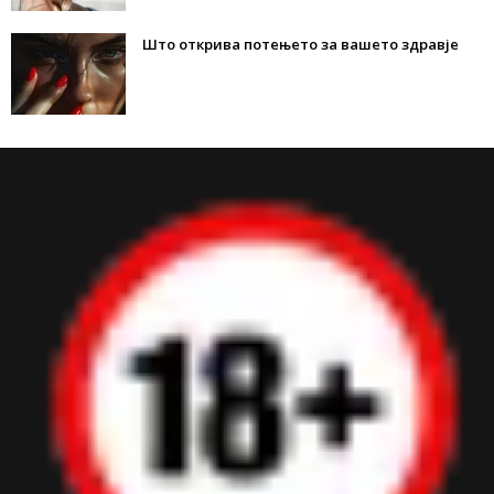
Што открива потењето за вашето здравје