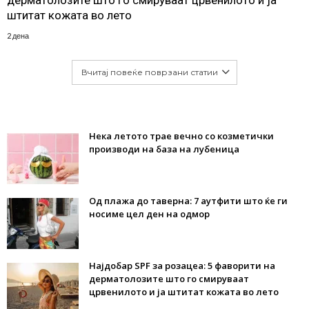
штитат кожата во лето
2 дена
Вчитај повеќе поврзани статии
Нека летото трае вечно со козметички
производи на база на лубеница
Од плажа до таверна: 7 аутфити што ќе ги
носиме цел ден на одмор
Најдобар SPF за розацеа: 5 фаворити на
дерматолозите што го смируваат
црвенилото и ја штитат кожата во лето