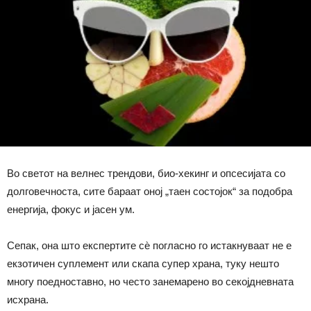
Во светот на велнес трендови, био-хекинг и опсесијата со
долговечноста, сите бараат оној „таен состојок“ за подобра
енергија, фокус и јасен ум.
Сепак, она што експертите сѐ погласно го истакнуваат не е
екзотичен суплемент или скапа супер храна, туку нешто
многу поедноставно, но често занемарено во секојдневната
исхрана.