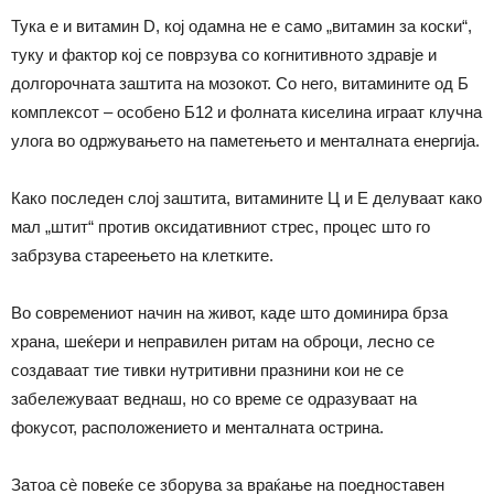
Тука е и витамин D, кој одамна не е само „витамин за коски“,
туку и фактор кој се поврзува со когнитивното здравје и
долгорочната заштита на мозокот. Со него, витамините од Б
комплексот – особено Б12 и фолната киселина играат клучна
улога во одржувањето на паметењето и менталната енергија.
Како последен слој заштита, витамините Ц и Е делуваат како
мал „штит“ против оксидативниот стрес, процес што го
забрзува стареењето на клетките.
Во современиот начин на живот, каде што доминира брза
храна, шеќери и неправилен ритам на оброци, лесно се
создаваат тие тивки нутритивни празнини кои не се
забележуваат веднаш, но со време се одразуваат на
фокусот, расположението и менталната острина.
Затоа сѐ повеќе се зборува за враќање на поедноставен