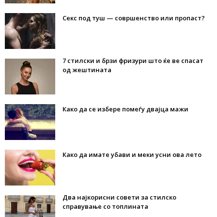
Секс под туш — совршенство или пропаст?
7 стилски и брзи фризури што ќе ве спасат
од жештината
Како да се избере помеѓу двајца мажи
Како да имате убави и меки усни ова лето
Два најкорисни совети за стилско
справување со топлината