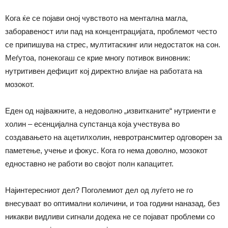
Кога ќе се појави оној чувството на ментална магла,
заборавеност или пад на концентрацијата, проблемот често
се припишува на стрес, мултитаскинг или недостаток на сон.
Меѓутоа, понекогаш се крие многу потивок виновник:
нутритивен дефицит кој директно влијае на работата на
мозокот.
Еден од најважните, а недоволно „извитканите“ нутриенти е
холин – есенцијална супстанца која учествува во
создавањето на ацетилхолин, невротрансмитер одговорен за
паметење, учење и фокус. Кога го нема доволно, мозокот
едноставно не работи во својот полн капацитет.
Најинтересниот дел? Поголемиот дел од луѓето не го
внесуваат во оптимални количини, и тоа години наназад, без
никакви видливи сигнали додека не се појават проблеми со