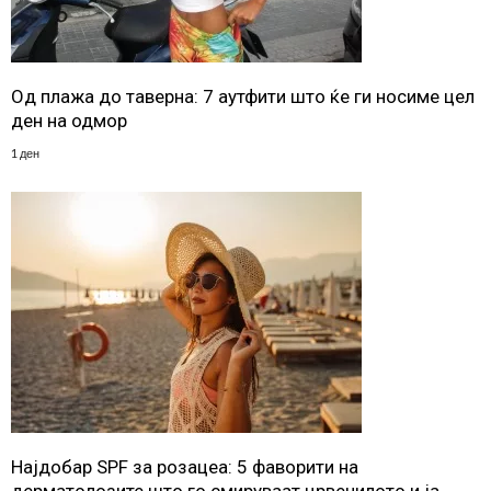
Од плажа до таверна: 7 аутфити што ќе ги носиме цел
ден на одмор
1 ден
Најдобар SPF за розацеа: 5 фаворити на
дерматолозите што го смируваат црвенилото и ја