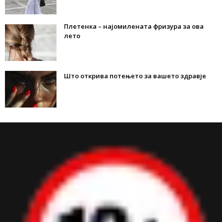
Плетенка – најомилената фризура за ова
лето
Што открива потењето за вашето здравје