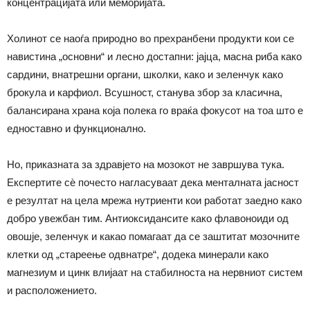
концентрацијата или меморијата.
Холинот се наоѓа природно во прехранбени продукти кои се
навистина „основни“ и лесно достапни: јајца, масна риба како
сардини, внатрешни органи, школки, како и зеленчук како
брокула и карфиол. Всушност, станува збор за класична,
балансирана храна која полека го враќа фокусот на тоа што е
едноставно и функционално.
Но, приказната за здравјето на мозокот не завршува тука.
Експертите сѐ почесто нагласуваат дека менталната јасност
е резултат на цела мрежа нутриенти кои работат заедно како
добро увежбан тим. Антиоксидансите како флавоноиди од
овошје, зеленчук и какао помагаат да се заштитат мозочните
клетки од „стареење одвнатре“, додека минерали како
магнезиум и цинк влијаат на стабилноста на нервниот систем
и расположението.