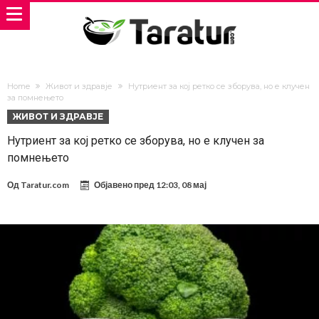
Home
Живот и здравје
Нутриент за кој ретко се зборува, но е клучен
за помнењето
ЖИВОТ И ЗДРАВЈЕ
Нутриент за кој ретко се зборува, но е клучен за
помнењето
Од
Taratur.com
Објавено пред
12:03, 08 мај