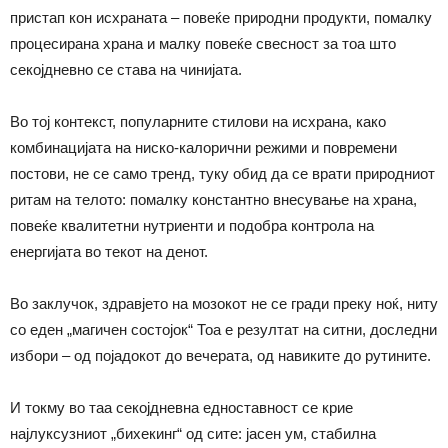
пристап кон исхраната – повеќе природни продукти, помалку
процесирана храна и малку повеќе свесност за тоа што
секојдневно се става на чинијата.
Во тој контекст, популарните стилови на исхрана, како
комбинацијата на ниско-калорични режими и повремени
постови, не се само тренд, туку обид да се врати природниот
ритам на телото: помалку константно внесување на храна,
повеќе квалитетни нутриенти и подобра контрола на
енергијата во текот на денот.
Во заклучок, здравјето на мозокот не се гради преку ноќ, ниту
со еден „магичен состојок“ Тоа е резултат на ситни, доследни
избори – од појадокот до вечерата, од навиките до рутините.
И токму во таа секојдневна едноставност се крие
најлуксузниот „бихекинг“ од сите: јасен ум, стабилна