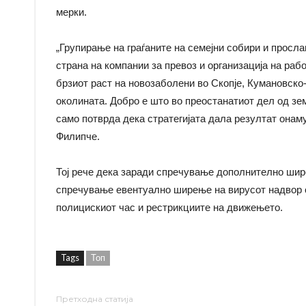
мерки.
„Групирање на граѓаните на семејни собири и просл
страна на компании за превоз и организација на раб
брзиот раст на новозаболени во Скопје, Кумановско
околината. Добро е што во преостанатиот дел од зем
само потврда дека стратегијата дала резултат онаму
Филипче.
Тој рече дека заради спречување дополнително шире
спречување евентуално ширење на вирусот надвор о
полицискиот час и рестрикциите на движењето.
Tags
Топ
Претходна статија