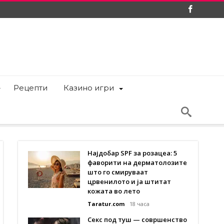
Рецепти
Казино игри
Најдобар SPF за розацеа: 5
фаворити на дерматолозите
што го смируваат
црвенилото и ја штитат
кожата во лето
Taratur.com
18 часа
Секс под туш — совршенство