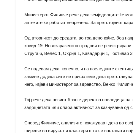
Министерот Филипче рече дека земјоделците ќе мож
аптеките ќе работат непречено. За претстојниот ка
Од вторникот до средата, во тоа деноноќие, беа нап
ковид-19. Новозаразени по градови се регистрирани в
Струга 6, Велес 1, Охрид 1, Кавадарци 1, Гостивар 3
Се надевам дека, конечно, и на последните скептици
замине додека сите не прифатиме дека претставува з
него, изјави министерот за здравство, Венко Филипч
Тој рече дека новиот бран е директна последица на 
задоцнетата или слаба активност за казнување од 
Според Филипче, анализите покажуваат дека во овој
ширење на вирусот и кластери што се настанати нај