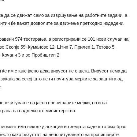
е да се движат само за извршување на работните задачи, а
рантин ќе важат дозволите за движење претходно издадени.
равени 974 тестирања, а регистрирани се 101 нови случаи на
о Скопје 59, Куманово 12, Штип 7, Прилеп 1, Тетово 5,
, Кочани 3 и во Пробиштип 2.
 ќе им стане јасно дека вирусот не е шега. Вирусот нема да
акана за секој што не ги почитува мерките за заштита од
е.
непочитување на јасно пропишаните мерки, но и на
страна на надлежното министерство.
 момент има неколку локации во земјата каде што има брзо
често како резултат на непочитувањето на пропишаните