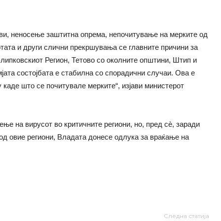
ави, неносење заштитна опрема, непочитување на мерките од
отата и други слични прекршувања се главните причини за
-липковскиот Регион, Тетово со околните општини, Штип и
јата состојбата е стабилна со спорадични случаи. Ова е
 каде што се почитувале мерките“, изјави министерот
ње на вирусот во критичните региони, но, пред сè, заради
д овие региони, Владата донесе одлука за враќање на
Следна статија