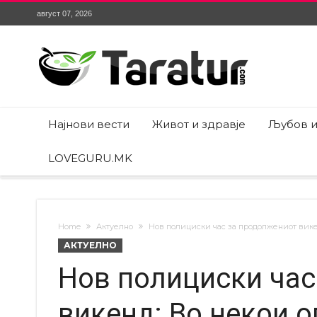
август 07, 2026
Најнови вести
Живот и здравје
Љубов и
LOVEGURU.MK
Home
Актуелно
Нов полициски час за продолжениот вике
АКТУЕЛНО
Нов полициски час
викенд: Во некои 