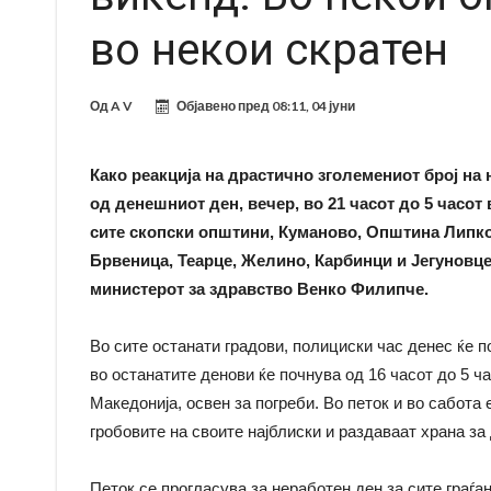
во некои скратен
Од
A V
Објавено пред
08:11, 04 јуни
Како реакција на драстично зголемениот број на
од денешниот ден, вечер, во 21 часот до 5 часо
сите скопски општини, Куманово, Општина Липко
Брвеница, Теарце, Желино, Карбинци и Јегуновце
министерот за здравство Венко Филипче.
Во сите останати градови, полициски час денес ќе по
во останатите денови ќе почнува од 16 часот до 5 ч
Македонија, освен за погреби. Во петок и во сабота
гробовите на своите најблиски и раздаваат храна за 
Петок се прогласува за неработен ден за сите граѓан