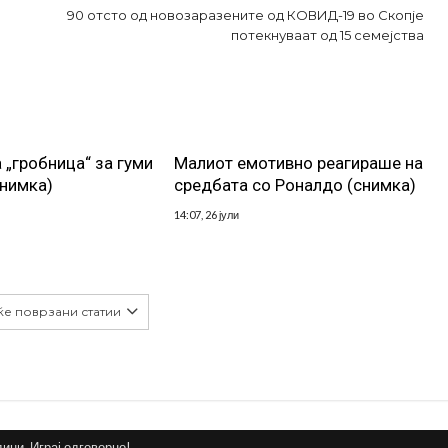
90 отсто од новозаразените од КОВИД-19 во Скопје
потекнуваат од 15 семејства
 „гробница“ за гуми
Малиот емотивно реагираше на
снимка)
средбата со Роналдо (снимка)
14:07, 26 јули
ќе поврзани статии
дини. Играј одговорно!