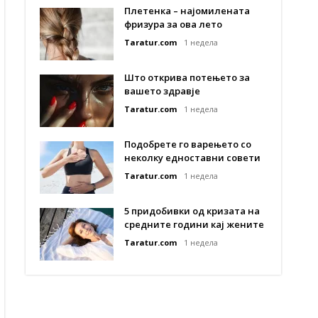
Плетенка – најомилената
фризура за ова лето
Taratur.com
1 недела
Што открива потењето за
вашето здравје
Taratur.com
1 недела
Подобрете го варењето со
неколку едноставни совети
Taratur.com
1 недела
5 придобивки од кризата на
средните години кај жените
Taratur.com
1 недела