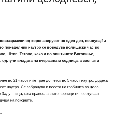
 новозаразени од коронавирусот во еден ден, почнувајќи
т во понеделник наутро се воведува полициски час во
во, Штип, Тетово, како и во општините Боговиње,
, одлучи владата на вчерашната седница, а соопшти
чне во 21 часот и ќе трае до петок во 5 часот наутро, додека
асот наутро. Се забранува и посета на гробишта во цела
 е Задушница, кога православните верници ги посетуваат
душа на покојните.
и.