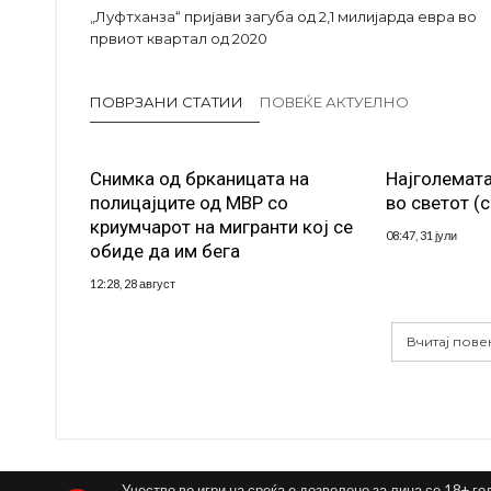
„Луфтханза“ пријави загуба од 2,1 милијарда евра во
првиот квартал од 2020
ПОВРЗАНИ СТАТИИ
ПОВЕЌЕ АКТУЕЛНО
Снимка од брканицата на
Најголемата
полицајците од МВР со
во светот (
криумчарот на мигранти кој се
08:47, 31 јули
обиде да им бега
12:28, 28 август
Вчитај пове
Учество во игри на среќа е дозволено за лица со 18+ го