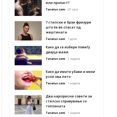
или пропаст?
Taratur.com
20 часа
7 стилски и брзи фризури
што ќе ве спасат од
жештината
Taratur.com
7 дена
Како да се избере помеѓу
двајца мажи
Taratur.com
1 недела
Како да имате убави и меки
усни ова лето
Taratur.com
1 недела
Два најкорисни совети за
стилско справување со
топлината
Taratur.com
1 недела