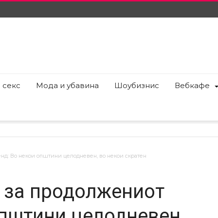
 секс
Мода и убавина
Шоубизнис
Вебкафе
нд: Во некои општини целодневен, во некои скратен
 за продолжениот
општини целодневен,