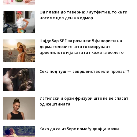
Од плажа до таверна: 7 аутфити што ќе ги
носиме цел ден на одмор
Најдобар SPF за розацеа: 5 фаворити на
дерматолозите што го смируваат
црвенилото и ја штитат кожата во лето
Секс под туш — совршенство или пропаст?
7 стилски и брзи фризури што ќе ве спасат
од жештината
Како да се избере помеѓу двајца мажи