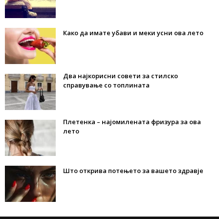
Како да имате убави и меки усни ова лето
Два најкорисни совети за стилско
справување со топлината
Плетенка – најомилената фризура за ова
лето
Што открива потењето за вашето здравје