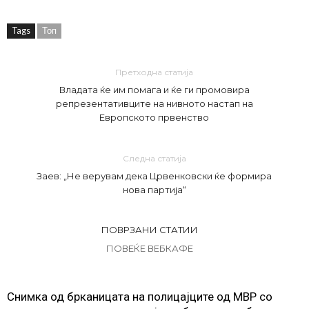
Tags
Топ
Претходна статија
Владата ќе им помага и ќе ги промовира
репрезентативците на нивното настап на
Европското првенство
Следна статија
Заев: „Не верувам дека Црвенковски ќе формира
нова партија“
ПОВРЗАНИ СТАТИИ
ПОВЕЌЕ ВЕБКАФЕ
Снимка од брканицата на полицајците од МВР со