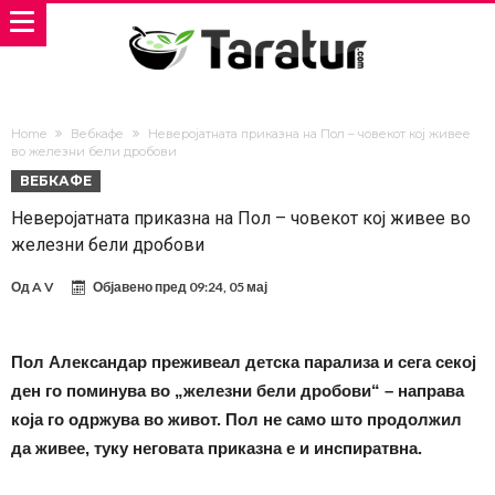
Home
Вебкафе
Неверојатната приказна на Пол – човекот кој живее
во железни бели дробови
ВЕБКАФЕ
Неверојатната приказна на Пол – човекот кој живее во
железни бели дробови
Од
A V
Објавено пред
09:24, 05 мај
Пол Александар преживеал детска парализа и сега секој
ден го поминува во „железни бели дробови“ – направа
која го одржува во живот. Пол не само што продолжил
да живее, туку неговата приказна е и инспиратвна.