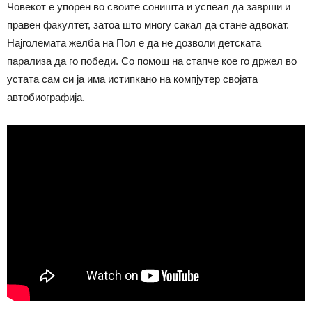
Човекот е упорен во своите соништа и успеал да заврши и
правен факултет, затоа што многу сакал да стане адвокат.
Најголемата желба на Пол е да не дозволи детската
парализа да го победи. Со помош на стапче кое го држел во
устата сам си ја има истипкано на компјутер својата
автобиографија.