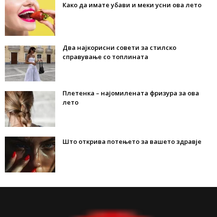
Како да имате убави и меки усни ова лето
Два најкорисни совети за стилско
справување со топлината
Плетенка – најомилената фризура за ова
лето
Што открива потењето за вашето здравје