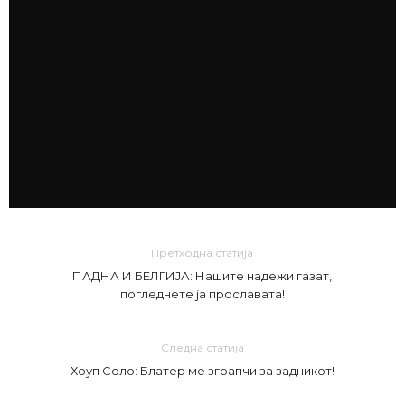
Претходна статија
ПАДНА И БЕЛГИЈА: Нашите надежи газат,
погледнете ја прославата!
Следна статија
Хоуп Соло: Блатер ме зграпчи за задникот!