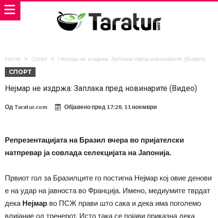
Home
Спорт
Нејмар не издржа: Заплака пред новинарите (Видео)
СПОРТ
Нејмар не издржа: Заплака пред новинарите (Видео)
Од
Taratur.com
Објавено пред
17:28, 11 ноември
Репрезентацијата на Бразил вчера во пријателски
натпревар ја совлада селекцијата на Јапонија.
Првиот гол за Бразилците го постигна Нејмар кој овие денови
е на удар на јавноста во Франција. Имено, медиумите тврдат
дека
Нејмар
во ПСЖ прави што сака и дека има поголемо
влијание од тренерот. Исто така се појави приказна дека