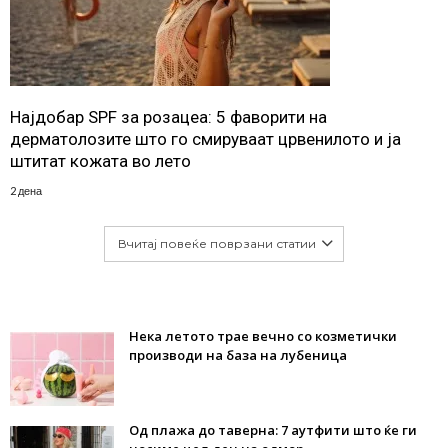
Најдобар SPF за розацеа: 5 фаворити на
дерматолозите што го смируваат црвенилото и ја
штитат кожата во лето
2 дена
Вчитај повеќе поврзани статии
Нека летото трае вечно со козметички
производи на база на лубеница
Од плажа до таверна: 7 аутфити што ќе ги