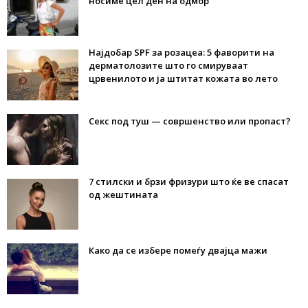
носиме цел ден на одмор
Најдобар SPF за розацеа: 5 фаворити на
дерматолозите што го смируваат
црвенилото и ја штитат кожата во лето
Секс под туш — совршенство или пропаст?
7 стилски и брзи фризури што ќе ве спасат
од жештината
Како да се избере помеѓу двајца мажи