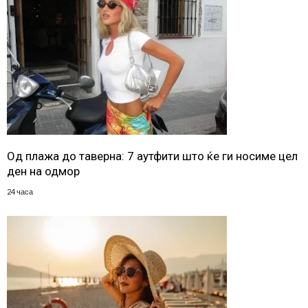
Од плажа до таверна: 7 аутфити што ќе ги носиме цел
ден на одмор
24 часа