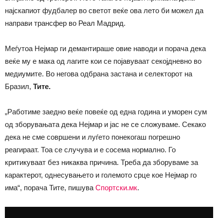
најскапиот фудбалер во светот веќе ова лето би можел да
направи трансфер во Реал Мадрид.
Меѓутоа Нејмар ги демантираше овие наводи и порача дека
веќе му е мака од лагите кои се појавуваат секојдневно во
медиумите. Во негова одбрана застана и селекторот на
Бразил,
Тите.
„Работиме заедно веќе повеќе од една година и уморен сум
од зборувањата дека Нејмар и јас не се сложуваме. Секако
дека не сме совршени и луѓето понекогаш погрешно
реагираат. Тоа се случува и е сосема нормално. Го
критикуваат без никаква причина. Треба да зборуваме за
карактерот, однесувањето и големото срце кое Нејмар го
има“, порача Тите, пишува
Спортски.мк
.