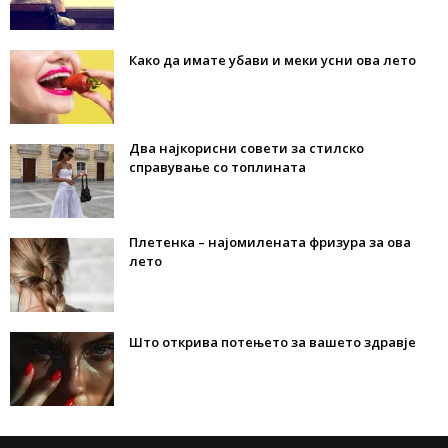
Како да имате убави и меки усни ова лето
Два најкорисни совети за стилско
справување со топлината
Плетенка – најомилената фризура за ова
лето
Што открива потењето за вашето здравје