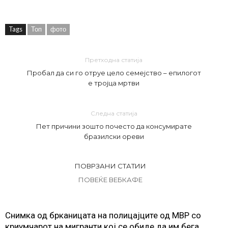
Tags
Топ
фото
Претходна статија
Пробал да си го отруе цело семејство – епилогот
е тројца мртви
Следна статија
Пет причини зошто почесто да консумирате
бразилски ореви
ПОВРЗАНИ СТАТИИ
ПОВЕЌЕ ВЕБКАФЕ
Снимка од брканицата на полицајците од МВР со
криумчарот на мигранти кој се обиде да им бега