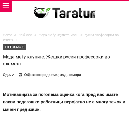
Home
Вебкафе
Мода меѓу клупите: Жешки руски професорки во
елемент
ВЕБКАФЕ
Мода меѓу клупите: Жешки руски професорки во
елемент
Од
A V
Објавено пред
08:30, 08 декември
Мотивацијата за поголема оценка кога пред вас имате
вакви педагошки работници веројатно не е многу тежок и
мачен предизвик.