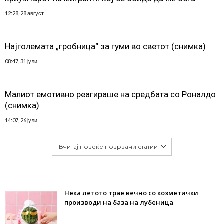
12:28, 28 август
Најголемата „гробница“ за гуми во светот (снимка)
08:47, 31 јули
Малиот емотивно реагираше на средбата со Роналдо
(снимка)
14:07, 26 јули
Вчитај повеќе поврзани статии
Нека летото трае вечно со козметички
производи на база на лубеница