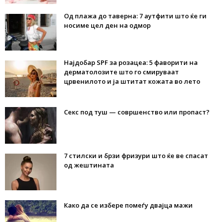
Од плажа до таверна: 7 аутфити што ќе ги
носиме цел ден на одмор
Најдобар SPF за розацеа: 5 фаворити на
дерматолозите што го смируваат
црвенилото и ја штитат кожата во лето
Секс под туш — совршенство или пропаст?
7 стилски и брзи фризури што ќе ве спасат
од жештината
Како да се избере помеѓу двајца мажи