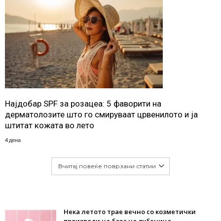
Најдобар SPF за розацеа: 5 фаворити на
дерматолозите што го смируваат црвенилото и ја
штитат кожата во лето
4 дена
Вчитај повеќе поврзани статии
Нека летото трае вечно со козметички