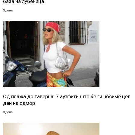
база на лубеница
3 дена
Од плажа до таверна: 7 аутфити што ќе ги носиме цел
ден на одмор
3 дена