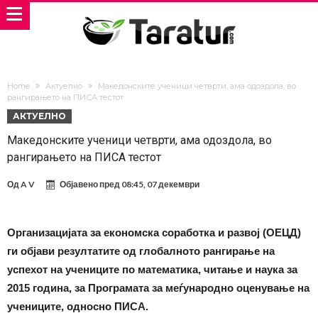
Home
Актуелно
Македонските ученици четврти, ама одоздола, во
рангирањето на ПИСА тестот
АКТУЕЛНО
Македонските ученици четврти, ама одоздола, во
рангирањето на ПИСА тестот
Од
A V
Објавено пред
08:45, 07 декември
Организацијата за економска соработка и развој (ОЕЦД)
ги објави резултатите од глобалното рангирање на
успехот на учениците по математика, читање и наука за
2015 година, за Програмата за меѓународно оценување на
учениците, односно ПИСА.