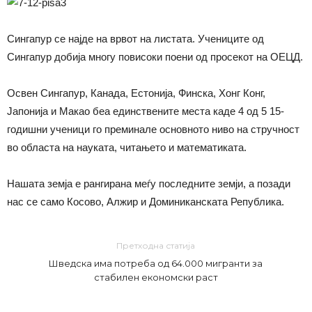
Сингапур се најде на врвот на листата. Учениците од
Сингапур добија многу повисоки поени од просекот на ОЕЦД.
Освен Сингапур, Канада, Естонија, Финска, Хонг Конг,
Јапонија и Макао беа единствените места каде 4 од 5 15-
годишни ученици го преминале основното ниво на стручност
во областа на науката, читањето и математиката.
Нашата земја е рангирана меѓу последните земји, а позади
нас се само Косово, Алжир и Доминиканската Република.
Претходна статија
Шведска има потреба од 64.000 мигранти за
стабилен економски раст