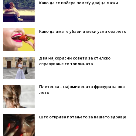
Како да се избере помеѓу двајца мажи
Како да имате убави и меки усни ова лето
Два најкорисни совети за стилско
справување со топлината
Плетенка – најомилената фризура за ова
лето
Што открива потењето за вашето здравје