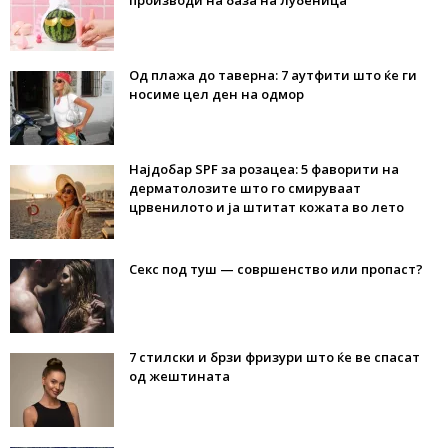
производи на база на лубеница
Од плажа до таверна: 7 аутфити што ќе ги
носиме цел ден на одмор
Најдобар SPF за розацеа: 5 фаворити на
дерматолозите што го смируваат
црвенилото и ја штитат кожата во лето
Секс под туш — совршенство или пропаст?
7 стилски и брзи фризури што ќе ве спасат
од жештината