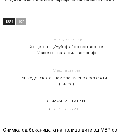
Tags
Топ
Претходна статија
Концерт на „Љубојна“ оркестарот од
Македонската филхармонија
Следна статија
Македонското знаме запалено среде Атина
(видео)
ПОВРЗАНИ СТАТИИ
ПОВЕЌЕ ВЕБКАФЕ
Снимка од брканицата на полицајците од МВР со