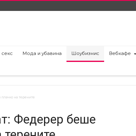
 секс
Мода и убавина
Шоубизнис
Вебкафе
 плачко на терените
ат: Федерер беше
 терените