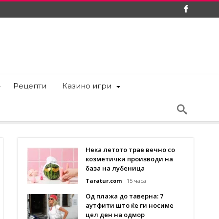
Рецепти
Казино игри
Нека летото трае вечно со
козметички производи на
база на лубеница
Taratur.com
15 часа
Од плажа до таверна: 7
аутфити што ќе ги носиме
цел ден на одмор