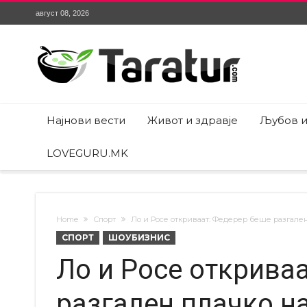
август 08, 2026
Најнови вести
Живот и здравје
Љубов и
LOVEGURU.MK
Home
Спорт
Ло и Росе откриваат: Федерер беше разгален
СПОРТ
ШОУБИЗНИС
Ло и Росе открива
разгален плачко на