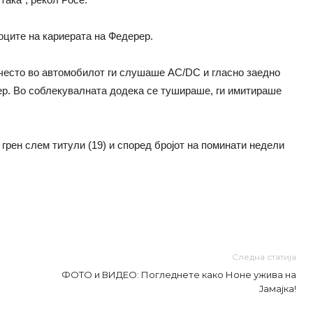
оците на кариерата на Федерер.
често во автомобилот ги слушаше AC/DC и гласно заедно
ер. Во соблекувалната додека се тушираше, ги имитираше
грен слем титули (19) и според бројот на поминати недели
Следна статија
ФОТО и ВИДЕО: Погледнете како Ноне ужива на
Јамајка!