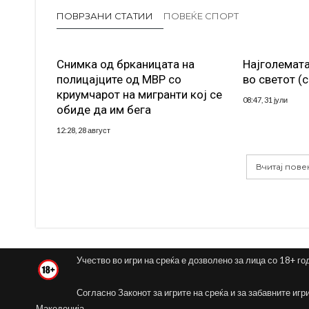
ПОВРЗАНИ СТАТИИ
ПОВЕЌЕ СПОРТ
Снимка од брканицата на
Најголемата
полицајците од МВР со
во светот (
криумчарот на мигранти кој се
08:47, 31 јули
обиде да им бега
12:28, 28 август
Вчитај пове
Учество во игри на среќа е дозволено за лица со 18+ го
Согласно Законот за игрите на среќа и за забавните игр
Македонија.