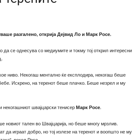
аше разгалено, открија Дејвид Ло и Марк Росе.
о да се однесува со медиумите и токму тој открил интересни
ц.
екое ниво. Некогаш ментално ќе експлодира, некогаш беше
бебе. Искрено, на теренот беше плачко. Беше незрел и му
 и некогашниот швајцарски тенисер
Марк Росе
.
ше новиот тален во Швајцарија, но беше многу мрзлив.
т да играат добро, но тој излезе на теренот и воопшто не му
така“, рекол Росе.