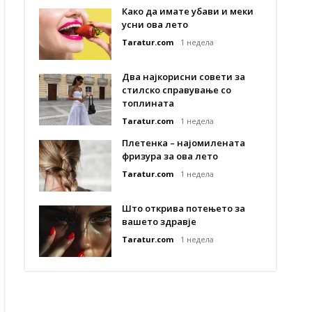
Како да имате убави и меки
усни ова лето
Taratur.com
1 недела
Два најкорисни совети за
стилско справување со
топлината
Taratur.com
1 недела
Плетенка – најомилената
фризура за ова лето
Taratur.com
1 недела
Што открива потењето за
вашето здравје
Taratur.com
1 недела