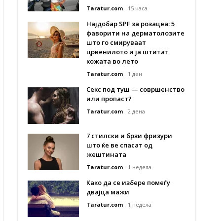
Taratur.com
15 часа
Најдобар SPF за розацеа: 5
фаворити на дерматолозите
што го смируваат
црвенилото и ја штитат
кожата во лето
Taratur.com
1 ден
Секс под туш — совршенство
или пропаст?
Taratur.com
2 дена
7 стилски и брзи фризури
што ќе ве спасат од
жештината
Taratur.com
1 недела
Како да се избере помеѓу
двајца мажи
Taratur.com
1 недела