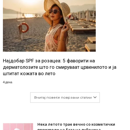
Најдобар SPF за розацеа: 5 фаворити на
дерматолозите што го смируваат црвенилото и ја
штитат кожата во лето
4 дена
Вчитај повеќе поврзани статии
Нека летото трае вечно со козметички
производи на база на лубеница