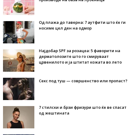
Од плажа до таверна: 7 аутфити што ќе ги
носиме цел ден на одмор
Најдобар SPF за розацеа: 5 фаворити на
дерматолозите што го смируваат
црвенилото и ја штитат кожата во лето
Секс под туш — совршенство или пропаст?
7 стилски и брзи фризури што ќе ве спасат
од жештината