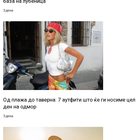
база на лубеница
3 дена
Од плажа до таверна: 7 аутфити што ќе ги носиме цел
ден на одмор
3 дена