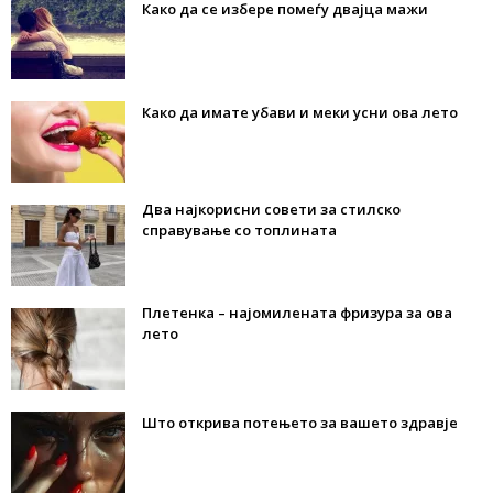
Како да се избере помеѓу двајца мажи
Како да имате убави и меки усни ова лето
Два најкорисни совети за стилско
справување со топлината
Плетенка – најомилената фризура за ова
лето
Што открива потењето за вашето здравје