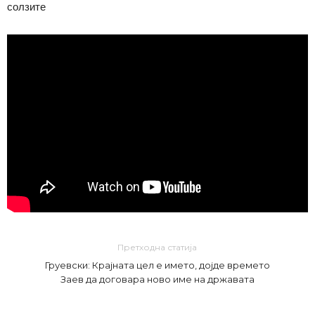
солзите
Претходна статија
Груевски: Крајната цел е името, дојде времето
Заев да договара ново име на државата