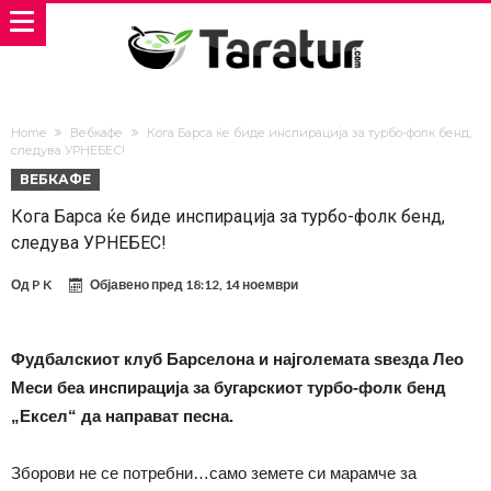
Home
Вебкафе
Кога Барса ќе биде инспирација за турбо-фолк бенд,
следува УРНЕБЕС!
ВЕБКАФЕ
Кога Барса ќе биде инспирација за турбо-фолк бенд,
следува УРНЕБЕС!
Од
P K
Објавено пред
18:12, 14 ноември
Фудбалскиот клуб Барселона и најголемата ѕвезда Лео
Меси беа инспирација за бугарскиот турбо-фолк бенд
„Ексел“ да направат песна.
Зборови не се потребни…само земете си марамче за