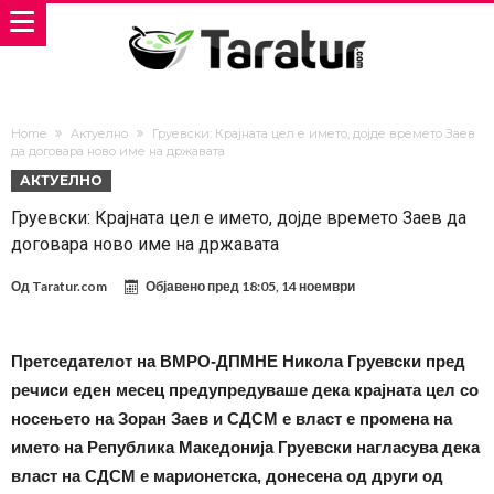
Home
Актуелно
Груевски: Крајната цел е името, дојде времето Заев
да договара ново име на државата
АКТУЕЛНО
Груевски: Крајната цел е името, дојде времето Заев да
договара ново име на државата
Од
Taratur.com
Објавено пред
18:05, 14 ноември
Претседателот на ВМРО-ДПМНЕ Никола Груевски пред
речиси еден месец предупредуваше дека крајната цел со
носењето на Зоран Заев и СДСМ е власт е промена на
името на Република Македонија Груевски нагласува дека
власт на СДСМ е марионетска, донесена од други од