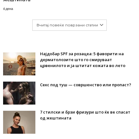
6 дена
Вчитај повеќе поврзани статии
Најдобар SPF за розацеа: 5 фаворити на
дерматолозите што го смируваат
црвенилото и ја штитат кожата во лето
Секс под туш — совршенство или пропаст?
7 стилски и брзи фризури што ќе ве спасат
од жештината