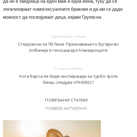
да не е заедница на еден маж и една жена, туку да се
легализираат хомосексуалните бракови и да им се даде
можност да посвојуваат деца, изјави Груевски.
Претходна статија
Стерјовски за ТВ Тема: Признавањето Бугари во
Албанија е геноцид врз Македонците
Следна статија
Кога Барса ќе биде инспирација за турбо-фолк
бенд, следува УРНЕБЕС!
ПОВРЗАНИ СТАТИИ
ПОВЕЌЕ АКТУЕЛНО