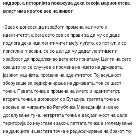
надвор, а историјата покажува дека секоја марионетска
власт има краток век на живот.
-Заев е донесен да изработи промена на името и
идентитетот, а сега сето ова се прави за да му се даде
подлога дека има легитимитет меѓу луѓето, со поткуп и со
присилни гласови, се со цел да му дадат легитимет и
храброст да продолжи во ветеното понатаму. Целта на сето
ова што ни се случува е промена на името на државата,
јазикот, нацијата, промена на идентитетот. Тој всушност
зборуваше за редифинирање на државата, тоа се шест
точки. Првата точка е промена на името и идентитетот,
втората точка е договорот со Бугарија, третата точка е
носење на мигранти во Република Македонија и нивно
доселување тука, четвртата точка е двојазичност на цела
територија со неуставен закон, петтата точка е зголемување
на даноците и шестата точка е редифинирање на бракот, тој