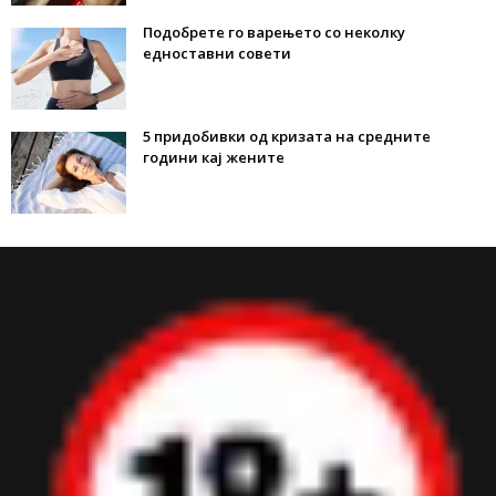
Подобрете го варењето со неколку
едноставни совети
5 придобивки од кризата на средните
години кај жените