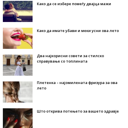
Како да се избере помеѓу двајца мажи
Како да имате убави и меки усни ова лето
Два најкорисни совети за стилско
справување со топлината
Плетенка – најомилената фризура за ова
лето
Што открива потењето за вашето здравје