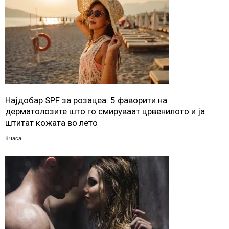
Најдобар SPF за розацеа: 5 фаворити на
дерматолозите што го смируваат црвенилото и ја
штитат кожата во лето
8 часа