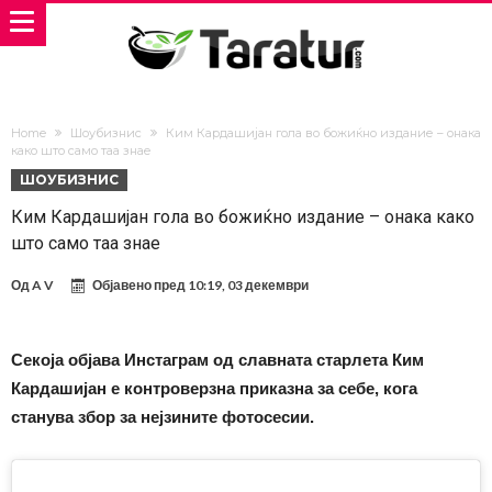
Home
Шоубизнис
Ким Кардашијан гола во божиќно издание – онака
како што само таа знае
ШОУБИЗНИС
Ким Кардашијан гола во божиќно издание – онака како
што само таа знае
Од
A V
Објавено пред
10:19, 03 декември
Секоја објава Инстаграм од славната старлета Ким
Кардашијан е контроверзна приказна за себе, кога
станува збор за нејзините фотосесии.