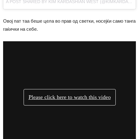
A POST SHARED BY KIM KARDASHIAN WEST (@KIMKARDASHIAN)
Овој пат таа беше цела во прав од светки, носејќи само танга
гаќички на себе.