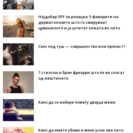
Најдобар SPF за розацеа: 5 фаворити на
дерматолозите што го смируваат
црвенилото и ја штитат кожата во лето
Секс под туш — совршенство или пропаст?
7 стилски и брзи фризури што ќе ве спасат
од жештината
Како да се избере помеѓу двајца мажи
Како да имате убави и меки усни ова лето