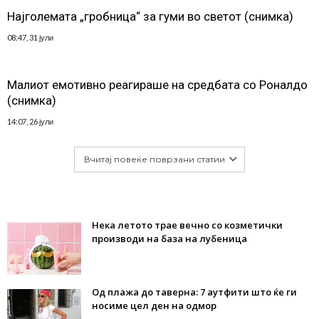
Најголемата „гробница“ за гуми во светот (снимка)
08:47, 31 јули
Малиот емотивно реагираше на средбата со Роналдо
(снимка)
14:07, 26 јули
Вчитај повеќе поврзани статии
Нека летото трае вечно со козметички
производи на база на лубеница
Од плажа до таверна: 7 аутфити што ќе ги
носиме цел ден на одмор