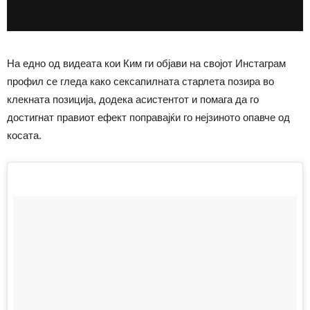
На едно од видеата кои Ким ги објави на својот Инстаграм
профил се гледа како сексапилната старлета позира во
клекната позиција, додека асистентот и помага да го
достигнат правиот ефект поправајќи го нејзиното опавче од
косата.