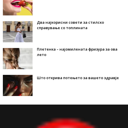
Два најкорисни совети за стилско
справување со топлината
Плетенка – најомилената фризура за ова
лето
Што открива потењето за вашето здравје