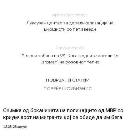
Претходна статија
Луксузен центар за дерадикализација на
џихадисти со пет ѕвезди
Следна статија
Розова забава на VS: Кога модните ангели ќе
„згрмат“ на розовиот тепих
ПОВРЗАНИ СТАТИИ
ПОВЕЌЕ ШОУБИЗНИС
Снимка од брканицата на полицајците од МВР со
криумчарот на мигранти кој се обиде да им бега
12:28, 28 август