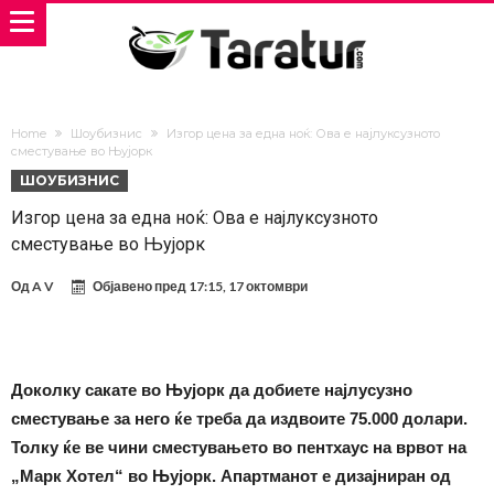
Home
Шоубизнис
Изгор цена за една ноќ: Ова е најлуксузното
сместување во Њујорк
ШОУБИЗНИС
Изгор цена за една ноќ: Ова е најлуксузното
сместување во Њујорк
Од
A V
Објавено пред
17:15, 17 октомври
Доколку сакате во Њујорк да добиете најлусузно
сместување за него ќе треба да издвоите 75.000 долари.
Толку ќе ве чини сместувањето во пентхаус на врвот на
„Марк Хотел“ во Њујорк. Апартманот е дизајниран од