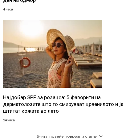
ден на одмор
4 часа
Најдобар SPF за розацеа: 5 фаворити на
дерматолозите што го смируваат црвенилото и ја
штитат кожата во лето
24 часа
Вчитај повеќе поврзани статии