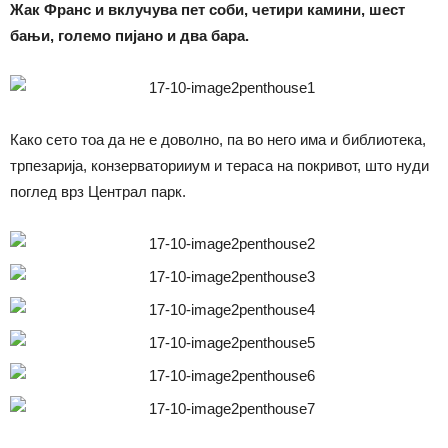
Жак Франс и вклучува пет соби, четири камини, шест
бањи, големо пијано и два бара.
Како сето тоа да не е доволно, па во него има и библиотека,
трпезарија, конзерваторииум и тераса на покривот, што нуди
поглед врз Централ парк.