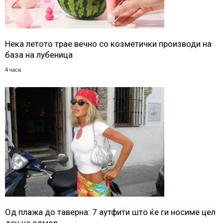
Нека летото трае вечно со козметички производи на
база на лубеница
4 часа
Од плажа до таверна: 7 аутфити што ќе ги носиме цел