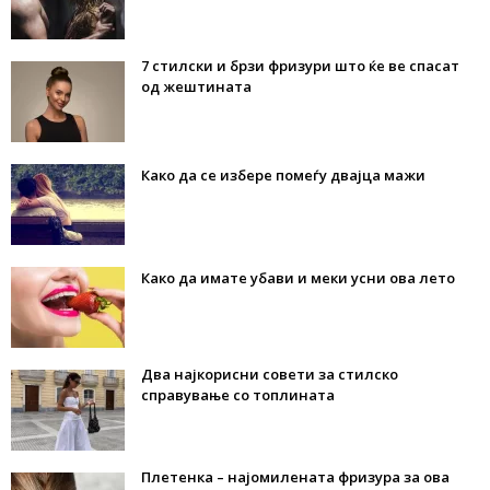
7 стилски и брзи фризури што ќе ве спасат
од жештината
Како да се избере помеѓу двајца мажи
Како да имате убави и меки усни ова лето
Два најкорисни совети за стилско
справување со топлината
Плетенка – најомилената фризура за ова