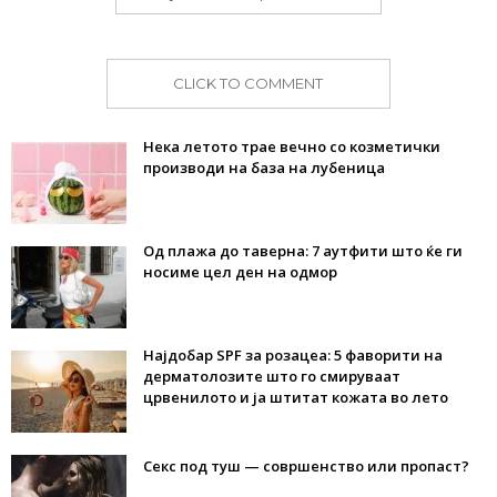
CLICK TO COMMENT
Нека летото трае вечно со козметички
производи на база на лубеница
Од плажа до таверна: 7 аутфити што ќе ги
носиме цел ден на одмор
Најдобар SPF за розацеа: 5 фаворити на
дерматолозите што го смируваат
црвенилото и ја штитат кожата во лето
Секс под туш — совршенство или пропаст?