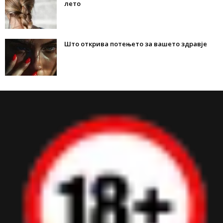
лето
Што открива потењето за вашето здравје