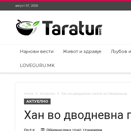
август 07, 2026
Најнови вести
Живот и здравје
Љубов и
LOVEGURU.MK
Home
Актуелно
Хан во дводневна посета на Македонија
АКТУЕЛНО
Хан во дводневна 
Од
P K
Објавено пред
10:40, 19 ноември