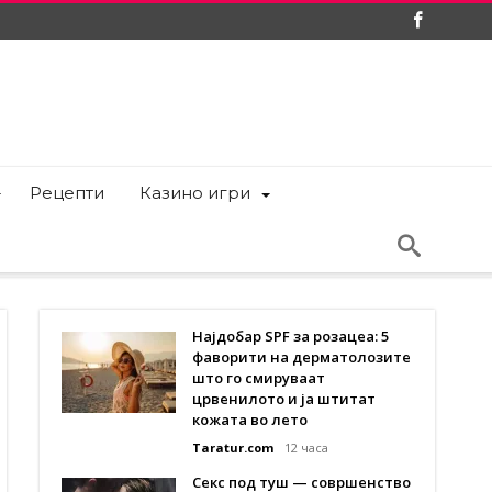
Рецепти
Казино игри
Најдобар SPF за розацеа: 5
фаворити на дерматолозите
што го смируваат
црвенилото и ја штитат
кожата во лето
Taratur.com
12 часа
Секс под туш — совршенство