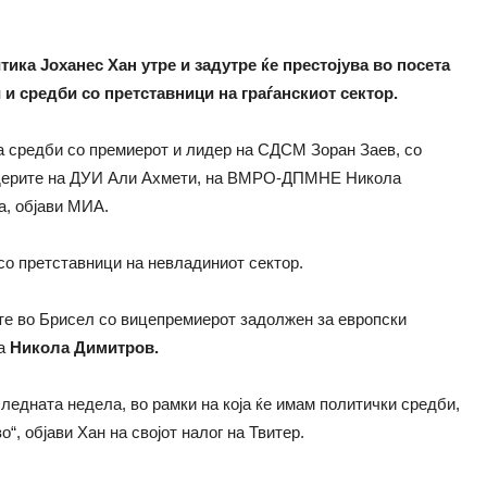
ка Јоханес Хан утре и задутре ќе престојува во посета
 и средби со претставници на граѓанскиот сектор.
ма средби со премиерот и лидер на СДСМ Зоран Заев, со
идерите на ДУИ Али Ахмети, на ВМРО-ДПМНЕ Никола
а, објави МИА.
 со претставници на невладиниот сектор.
бите во Брисел со вицепремиерот задолжен за европски
та
Никола Димитров.
следната недела, во рамки на која ќе имам политички средби,
“, објави Хан на својот налог на Твитер.