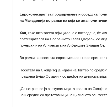
Еврокомесарот за проширување и соседска полити
на Македонија во рамки на која ќе има политички
Хан
, како што засега официјално е потврдено, ќе и
претседателот на Собранието Талат Џафери, со л
Груевски и на Алијансата на Албанците Зијадин Сел
Во рамки на посетата еврокомесарот ќе се сретне и
Посетата на Скопје тој ја најави на Твитер по сред
прашања Бујар Османи и со шефот на дипломатија
„Со нетрпение ја очекувам мојата посета на Скопје, 
но и средби со претставници на цивилното општество