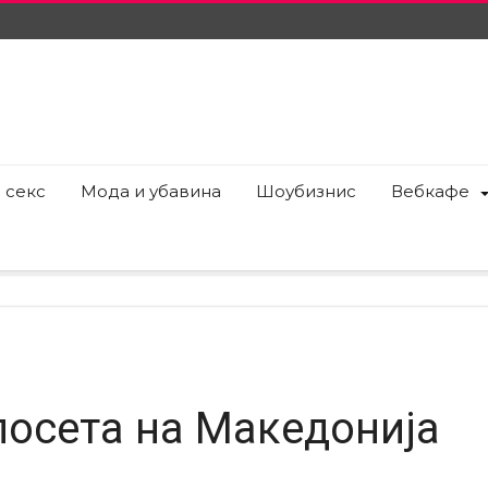
 секс
Мода и убавина
Шоубизнис
Вебкафе
посета на Македонија