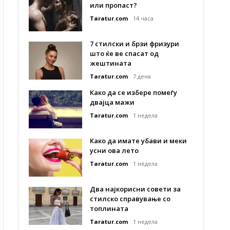
или пропаст?
Taratur.com
14 часа
7 стилски и брзи фризури
што ќе ве спасат од
жештината
Taratur.com
7 дена
Како да се избере помеѓу
двајца мажи
Taratur.com
1 недела
Како да имате убави и меки
усни ова лето
Taratur.com
1 недела
Два најкорисни совети за
стилско справување со
топлината
Taratur.com
1 недела