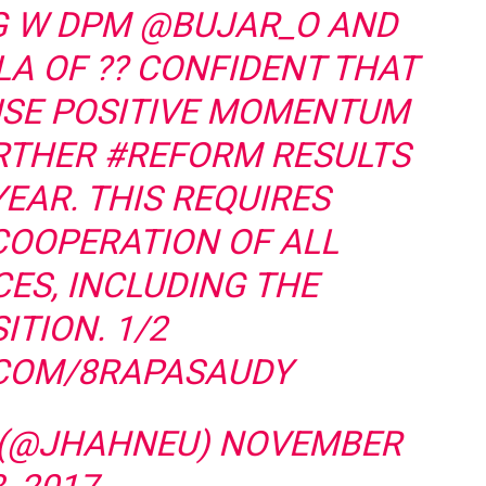
G W DPM
@BUJAR_O
AND
LA
OF ?? CONFIDENT THAT
USE POSITIVE MOMENTUM
URTHER
#REFORM
RESULTS
YEAR. THIS REQUIRES
COOPERATION OF ALL
CES, INCLUDING THE
ITION. 1/2
.COM/8RAPASAUDY
 (@JHAHNEU)
NOVEMBER