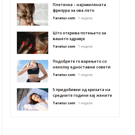
Плетенка – најомилената
фризура за ова лето
Taratur.com
1 недела
Што открива потењето за
вашето здравје
Taratur.com
1 недела
Подобрете го варењето со
неколку едноставни совети
Taratur.com
1 недела
5 придобивки од кризата на
средните години кај жените
Taratur.com
1 недела