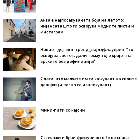
Аква е најпосакуваната боја на летото:
нијансата што ги освојува модните писти и
Инстаграм
Новиот дејтинг-тренд „вајлдфлауеринг“ го
освојува светот: дали токму тој е крајот на
врските без дефиниција?
7 лаги што мажите им ги кажуваат на своите
девојки (и лесно се извлекуваат)
Мини-пити со кајсии
7 стилски и брзи фризури што ќе ве спасат