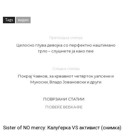
Tags
видео
Претходна статија
Целосно глува девојка со перфектно наштимано
грло – слушнете ја како пее
Следна статија
Покрај Чавков, за крвавиот четврток уапсени и
Мукоски, Владо Јовановски и други
ПОВРЗАНИ СТАТИИ
ПОВЕЌЕ ВЕБКАФЕ
Sister of NO mercy: Калуѓерка VS активист (снимка)