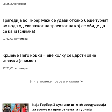
08:36, 20 октомври
Трагедија во Пиреј: Маж се удави откако беше турнат
во вода од екипажот на траектот на кој се обиде да
се качи (снимка)
07:42, 07 септември
Кршење Лего коцки – еве колку се цврсти овие
играчки (снимка)
12:23, 06 септември
Вчитај повеќе поврзани статии
Каја Гербер: 3 фустани што нè воодушевија
за време на промотивната турнеја