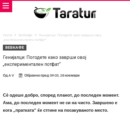
Home
Вебкафе
Генијалци: Погодете како заврши овој
„експериментален потфат“
ВЕБКАФЕ
Генијалци: Погодете како заврши овој
„експериментален потфат“
Од
A V
Објавено пред
09:03, 28 ноември
Сè одеше добро, според планот, до последен момент.
Ама, до последен момент не си на чисто. Завршено е
кога „пратката“ ќе стгине на посакуваното место.