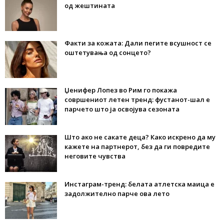
од жештината
Факти за кожата: Дали пегите всушност се
оштетувања од сонцето?
Џенифер Лопез во Рим го покажа
совршениот летен тренд: фустанот-шал е
парчето што ја освојува сезоната
Што ако не сакате деца? Како искрено да му
кажете на партнерот, без да ги повредите
неговите чувства
Инстаграм-тренд: белата атлетска маица е
задолжително парче ова лето