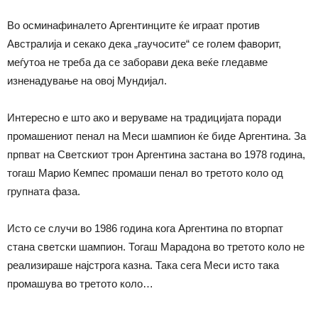
Во осминафиналето Аргентинците ќе играат против
Австралија и секако дека „гаучосите“ се голем фаворит,
меѓутоа не треба да се заборави дека веќе гледавме
изненадување на овој Мундијал.
Интересно е што ако и веруваме на традицијата поради
промашениот пенал на Меси шампион ќе биде Аргентина. За
прпват на Светскиот трон Аргентина застана во 1978 година,
тогаш Марио Кемпес промаши пенал во третото коло од
групната фаза.
Исто се случи во 1986 година кога Аргентина по вторпат
стана светски шампион. Тогаш Марадона во третото коло не
реализираше најстрога казна. Така сега Меси исто така
промашува во третото коло…