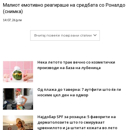
Малиот емотивно реагираше на средбата со Роналдо
(снимка)
14:07, 26 јули
Вчитај повеќе поврзани статии
Нека летото трае вечно со козметички
производи на база на лубеница
Од плажа до таверна: 7 аутфити што ќе ги
носиме цел ден на одмор
Најдобар SPF за розацеа: 5 фаворити на
дерматолозите што го смируваат
црвенилото и ја штитат кожата во лето