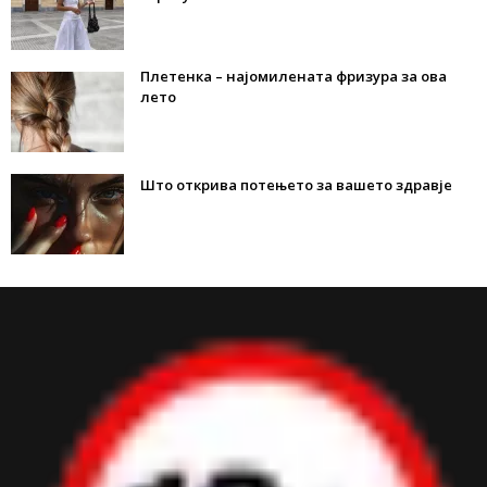
Плетенка – најомилената фризура за ова
лето
Што открива потењето за вашето здравје