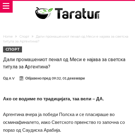
Home
Спорт
Дали промашениот пенал од Меси е најава за светска
титула за Аргентина?
СПОРТ
Дали промашениот пенал од Меси е најава за светска
титула за Аргентина?
Од
A V
Објавено пред
09:32, 01 декември
Ако се водиме по традицијата, таа вели – ДА.
Аргентина вчера ја победи Полска и се пласираше во
осминафиналето, иако Светското првенство го започна со
пораз од Саудиска Арабија.