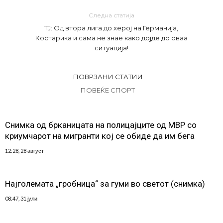
Следна статија
ТЈ: Од втора лига до херој на Германија,
Костарика и сама не знае како дојде до оваа
ситуација!
ПОВРЗАНИ СТАТИИ
ПОВЕЌЕ СПОРТ
Снимка од брканицата на полицајците од МВР со
криумчарот на мигранти кој се обиде да им бега
12:28, 28 август
Најголемата „гробница“ за гуми во светот (снимка)
08:47, 31 јули