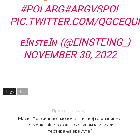
#POLARG
#ARGVSPOL
PIC.TWITTER.COM/QGCEQ
— ᴇꞮɴꜱᴛᴇꞮɴ (@EINSTEING_)
NOVEMBER 30, 2022
Tags
Топ
Претходна статија
Маск: „Безжичниот мозочен чип кој го развивме
во Neuralink е готов – очекувам клинички
тестирања врз луѓе“