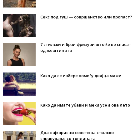
Секс под туш — совршенство или пропаст?
7 стилски и брзи фризури што ќе ве спасат
од жештината
Како да се избере помеѓу двајца мажи
Како да имате убави и меки усни ова лето
Два најкорисни совети за стилско
справување со топлината