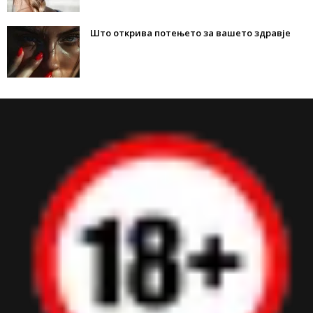
Што открива потењето за вашето здравје