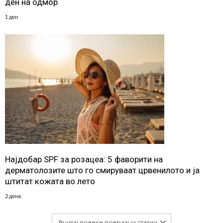
ден на одмор
1 ден
Најдобар SPF за розацеа: 5 фаворити на
дерматолозите што го смируваат црвенилото и ја
штитат кожата во лето
2 дена
Вчитај повеќе поврзани статии