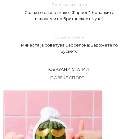
Претходна статија
Салах го слават како „Фараон“: Копачките
изложени во Британскиот музеј!
Следна статија
Иниеста ја советува Барселона: Задржете го
Бускетс!
ПОВРЗАНИ СТАТИИ
ПОВЕЌЕ СПОРТ