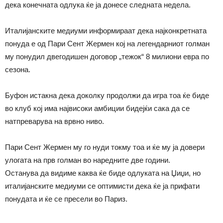
дека конечната одлука ќе ја донесе следната недела.
Италијанските медиуми информираат дека најконкретната
понуда е од Пари Сент Жермен кој на легендарниот голман
му понудил двегодишен договор „тежок“ 8 милиони евра по
сезона.
Буфон истакна дека доколку продолжи да игра тоа ќе биде
во клуб кој има највисоки амбиции бидејќи сака да се
натпреварува на врвно ниво.
Пари Сент Жермен му го нуди токму тоа и ќе му ја довери
улогата на прв голман во наредните две години.
Останува да видиме каква ќе биде одлуката на Џиџи, но
италијанските медиуми се оптимисти дека ќе ја прифати
понудата и ќе се пресели во Париз.