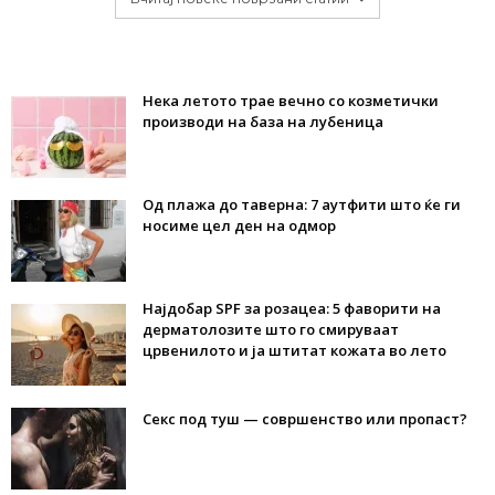
Нека летото трае вечно со козметички
производи на база на лубеница
Од плажа до таверна: 7 аутфити што ќе ги
носиме цел ден на одмор
Најдобар SPF за розацеа: 5 фаворити на
дерматолозите што го смируваат
црвенилото и ја штитат кожата во лето
Секс под туш — совршенство или пропаст?