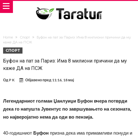
Home
Спорт
Буфон на пат за Париз: Има 8 милиони причини да му
каже ДА на ПСЖ
СПОРТ
Буфон на пат за Париз: Има 8 милиони причини да му
каже ДА на ПСЖ
Од
P K
Објавено пред
11:16, 18 мај
Легендарниот голман Џанлуиџи Буфон вчера потврди
дека го напушта Јувентус по завршувањето на сезоната,
но најверојатно нема да оди во пензија.
40-годишниот
Буфон
призна дека има примамливи понуди и