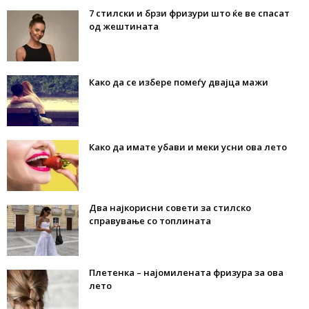
7 стилски и брзи фризури што ќе ве спасат
од жештината
Како да се избере помеѓу двајца мажи
Како да имате убави и меки усни ова лето
Два најкорисни совети за стилско
справување со топлината
Плетенка – најомилената фризура за ова
лето