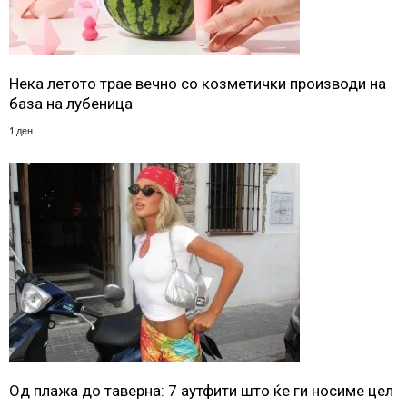
Нека летото трае вечно со козметички производи на
база на лубеница
1 ден
Од плажа до таверна: 7 аутфити што ќе ги носиме цел