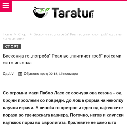
Home
Спорт
Басконија го „погреба“ Реал во „плиткиот гроб“ кој сами
си го ископаа
СПОРТ
Басконија го „погреба“ Реал во „плиткиот гроб“ кој сами
си го ископаа
Од
A V
Објавено пред
09:16, 15 ноември
Со огромни маки Пабло Ласо се соочува ова сезона – од
бројни проблеми со повреди, до лоша форма на неколку
клучни играчи. А синоќа го претрпе и еден од најтешките
порази во тренерската кариера. Поточно, негов и клупски
најтежок пораз во Евролигата. Кралевите не само што