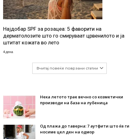
Најдобар SPF за розацеа: 5 фаворити на
дерматолозите што го смируваат црвенилото и ја
штитат кожата во лето
4 дена
Вчитај повеќе поврзани статии
Нека летото трае вечно со козметички
производи на база на лубеница
Од плажа до таверна: 7 аутфити што ќе ги
носиме цел ден на одмор