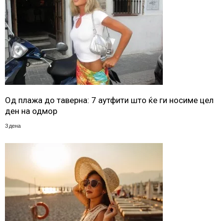
Од плажа до таверна: 7 аутфити што ќе ги носиме цел
ден на одмор
3 дена