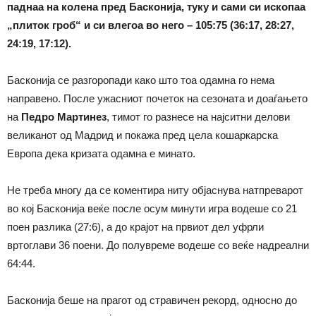
паднаа на колена пред Басконија, туку и сами си ископаа
„плиток гроб“ и си влегоа во него – 105:75 (36:17, 28:27,
24:19, 17:12).
Басконија се разгоропади како што тоа одамна го нема
направено. После ужасниот почеток на сезоната и доаѓањето
на
Педро Мартинез
, тимот го разнесе на најситни делови
великанот од Мадрид и покажа пред цела кошаркарска
Европа дека кризата одамна е минато.
Не треба многу да се коментира ниту објаснува натпреварот
во кој Басконија веќе после осум минути игра водеше со 21
поен разлика (27:6), а до крајот на првиот дел уфрли
вртоглави 36 поени. До полувреме водеше со веќе надреални
64:44.
Басконија беше на прагот од стравичен рекорд, односно до