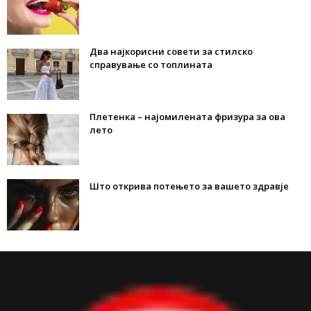
Два најкорисни совети за стилско
справување со топлината
Плетенка – најомилената фризура за ова
лето
Што открива потењето за вашето здравје