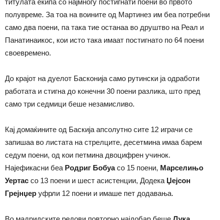
титулата екипа со најмногу постигнати поени во првото
полувреме. За тоа на воините од Мартинез им беа потребни
само два поени, па така тие останаа во друштво на Реал и
Панатинаикос, кои исто така имаат постигнато по 64 поени
своевремено.
До крајот на дуелот Басконија само рутински ја одработи
работата и стигна до конечни 30 поени разлика, што пред
само три седмици беше незамисливо.
Кај домаќините од Баскија апсолутно сите 12 играчи се
запишаа во листата на стрелците, десетмина имаа барем
седум поени, од кои петмина двоцифрен учинок.
Најефикасни беа
Родриг Бобуа
со 15 поени,
Марселињо
Уертас
со 13 поени и шест асистенции, Додека
Џејсон
Грејнџер
уфрли 12 поени и имаше пет додавања.
Во мадридските редови повторно најдобар беше
Лука