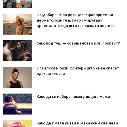
Најдобар SPF за розацеа: 5 фаворити на
дерматолозите што го смируваат
црвенилото и ја штитат кожата во лето
Секс под туш — совршенство или пропаст?
7 стилски и брзи фризури што ќе ве спасат
од жештината
Како да се избере помеѓу двајца мажи
Како да имате убави и меки усни ова лето