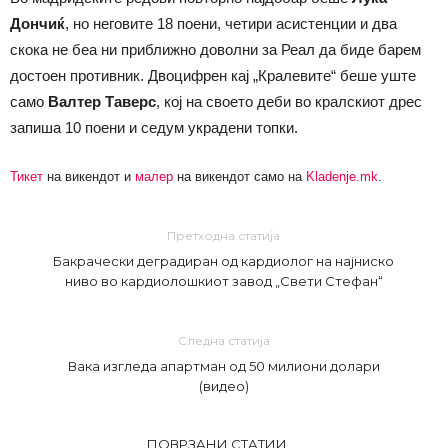
Дончиќ
, но неговите 18 поени, четири асистенции и два
скока не беа ни приближно доволни за Реал да биде барем
достоен противник. Двоцифрен кај „Кралевите“ беше уште
само
Валтер Таверс
, кој на своето деби во кралскиот дрес
запиша 10 поени и седум украдени топки.
Тикет
на викендот и
малер
на викендот само на
Kladenje.mk
.
Претходна статија
Бакрачески деградиран од кардиолог на најниско
ниво во кардиолошкиот завод „Свети Стефан“
Следна статија
Вака изгледа апартман од 50 милиони долари
(видео)
ПОВРЗАНИ СТАТИИ