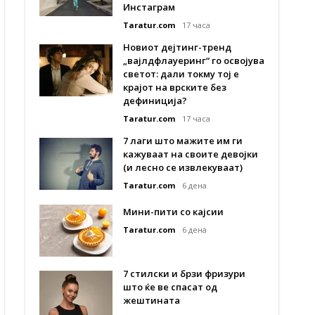
Инстаграм
Taratur.com
17 часа
Новиот дејтинг-тренд
„вајлдфлауеринг“ го освојува
светот: дали токму тој е
крајот на врските без
дефиниција?
Taratur.com
17 часа
7 лаги што мажите им ги
кажуваат на своите девојки
(и лесно се извлекуваат)
Taratur.com
6 дена
Мини-пити со кајсии
Taratur.com
6 дена
7 стилски и брзи фризури
што ќе ве спасат од
жештината