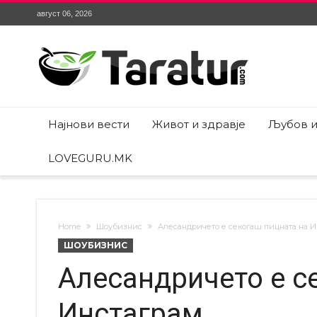
август 06, 2026
Најнови вести
Живот и здравје
Љубов и
LOVEGURU.MK
Home
Шоубизнис
Алесандричето е секогаш пицната на И
ШОУБИЗНИС
Алесандричето е с
Инстаграм