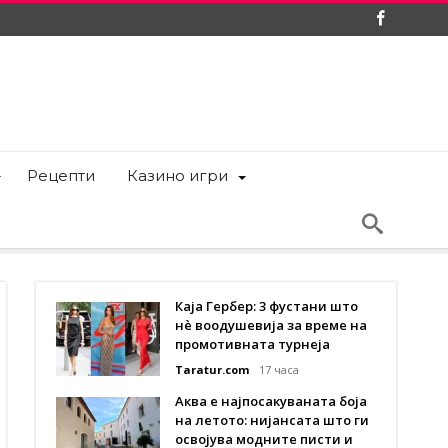
Рецепти
Казино игри
Каја Гербер: 3 фустани што
нè воодушевија за време на
промотивната турнеја
Taratur.com
17 часа
Аква е најпосакуваната боја
на летото: нијансата што ги
освојува модните писти и