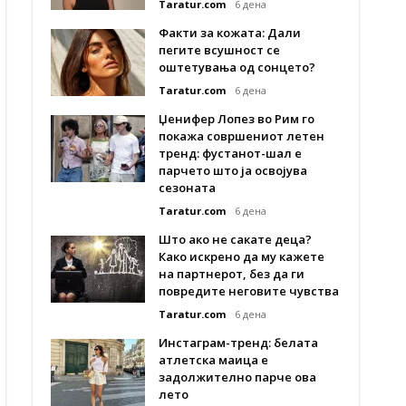
Taratur.com
6 дена
Факти за кожата: Дали
пегите всушност се
оштетувања од сонцето?
Taratur.com
6 дена
Џенифер Лопез во Рим го
покажа совршениот летен
тренд: фустанот-шал е
парчето што ја освојува
сезоната
Taratur.com
6 дена
Што ако не сакате деца?
Како искрено да му кажете
на партнерот, без да ги
повредите неговите чувства
Taratur.com
6 дена
Инстаграм-тренд: белата
атлетска маица е
задолжително парче ова
лето