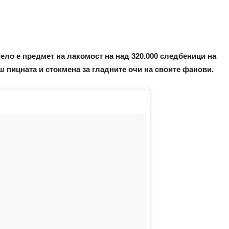
ело е предмет на лакомост на над 320.000 следбеници на
ш пицната и стокмена за гладните очи на своите фанови.