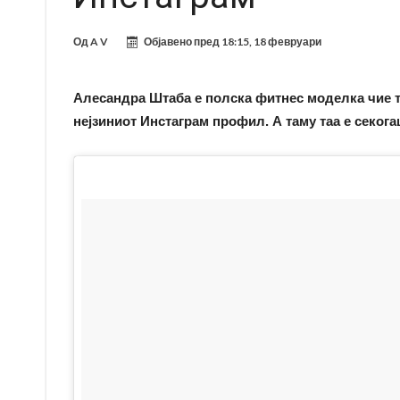
Од
A V
Објавено пред
18:15, 18 февруари
Алесандра Штаба е полска фитнес моделка чие т
нејзиниот Инстаграм профил. А таму таа е секога