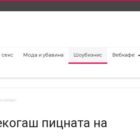
 секс
Мода и убавина
Шоубизнис
Вебкафе
нстаграм
екогаш пицната на