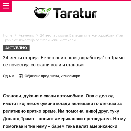
Home
Актуелно
24 вести сторија: Велешаните кои „одработија“ за
Трамп се почестија со скапи коли и станови
АКТУЕЛНО
24 вести сторија: Велешаните кои „одработија“ за Трамп
се почестија со скапи коли и станови
Од
A V
Објавено пред
13:34, 29 ноември
Станови, дуќани и скапи автомобили. Ова е дел од
имотот кој неколкумина млади велешани го стекнаа за
релативно кратко време. Им помогна, никој друг, туку
Доналд Трамп – новиот американски претседател. Но му
помогнаа и тие нему – барем така велат американски