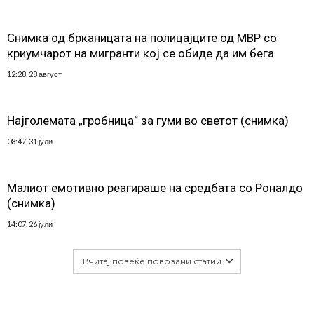
Снимка од брканицата на полицајците од МВР со
криумчарот на мигранти кој се обиде да им бега
12:28, 28 август
Најголемата „гробница“ за гуми во светот (снимка)
08:47, 31 јули
Малиот емотивно реагираше на средбата со Роналдо
(снимка)
14:07, 26 јули
Вчитај повеќе поврзани статии