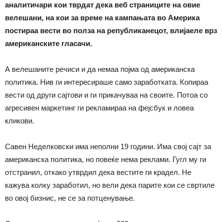
аналитичари кои тврдат дека веб страниците на овие
велешани, на кои за време на кампањата во Америка
постираа вести во полза на републиканецот, влијаеле врз
американските гласачи.
А велешаните речиси и да немаа појма од американска
политика. Нив ги интересираше само заработката. Копираа
вести од други сајтови и ги прикачуваа на своите. Потоа со
агресивен маркетинг ги рекламираа на фејсбук и ловеа
кликови.
Савен Неделковски има неполни 19 години. Има свој сајт за
американска политика, но повеќе нема реклами. Гугл му ги
отстранил, откако утврдил дека вестите ги крадел. Не
кажува колку заработил, но вели дека парите кои се свртиле
во овој бизнис, не се за потценување.