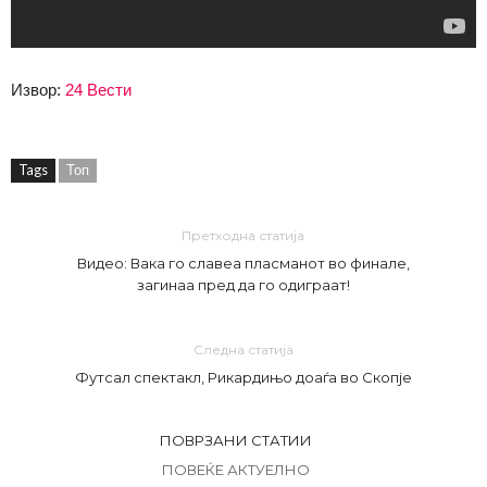
Извор:
24 Вести
Tags
Топ
Претходна статија
Видео: Вака го славеа пласманот во финале,
загинаа пред да го одиграат!
Следна статија
Футсал спектакл, Рикардињо доаѓа во Скопје
ПОВРЗАНИ СТАТИИ
ПОВЕЌЕ АКТУЕЛНО