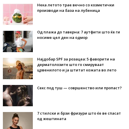
Нека летото трае вечно со козметички
производи на база на лубеница
Од плажа до таверна: 7 аутфити што ќе ги
носиме цел ден на одмор
Најдобар SPF за розацеа: 5 фаворити на
дерматолозите што го смируваат
црвенилото и ја штитат кожата во лето
Секс под туш — совршенство или пропаст?
7 стилски и брзи фризури што ќе ве спасат
од жештината