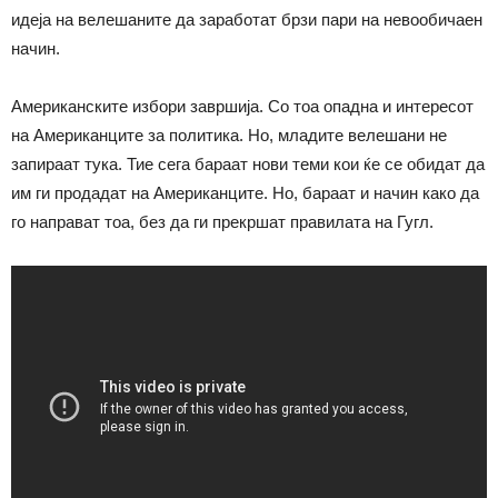
идеја на велешаните да заработат брзи пари на невообичаен
начин.
Американските избори завршија. Со тоа опадна и интересот
на Американците за политика. Но, младите велешани не
запираат тука. Тие сега бараат нови теми кои ќе се обидат да
им ги продадат на Американците. Но, бараат и начин како да
го направат тоа, без да ги прекршат правилата на Гугл.