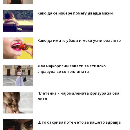
Како да се избере помеѓу двајца мажи
Како да имате убави и меки усни ова лето
Два најкорисни совети за стилско
справување со топлината
Плетенка – најомилената фризура за ова
лето
Што открива потењето за вашето здравје