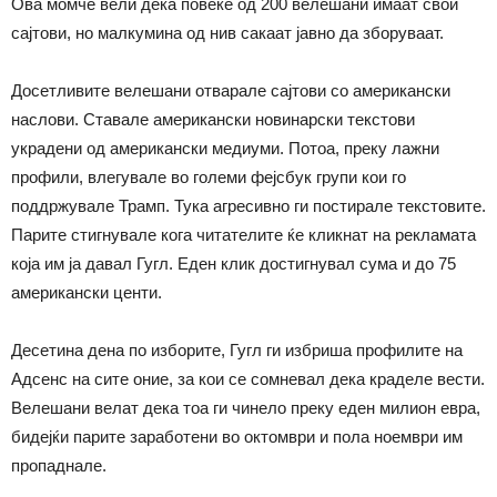
Ова момче вели дека повеќе од 200 велешани имаат свои
сајтови, но малкумина од нив сакаат јавно да зборуваат.
Досетливите велешани отварале сајтови со американски
наслови. Ставале американски новинарски текстови
украдени од американски медиуми. Потоа, преку лажни
профили, влегувале во големи фејсбук групи кои го
поддржувале Трамп. Тука агресивно ги постирале текстовите.
Парите стигнувале кога читателите ќе кликнат на рекламата
која им ја давал Гугл. Еден клик достигнувал сума и до 75
американски центи.
Десетина дена по изборите, Гугл ги избриша профилите на
Адсенс на сите оние, за кои се сомневал дека краделе вести.
Велешани велат дека тоа ги чинело преку еден милион евра,
бидејќи парите заработени во октомври и пола ноември им
пропаднале.