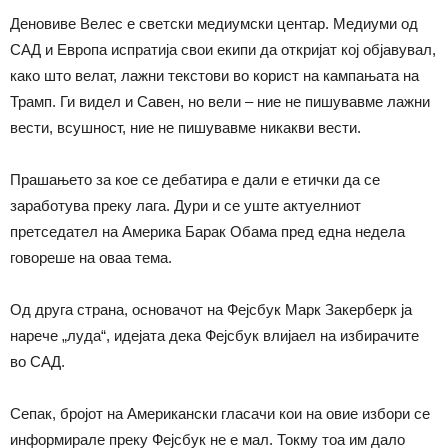
Деновиве Велес е светски медиумски центар. Медиуми од
САД и Европа испратија свои екипи да откријат кој објавувал,
како што велат, лажни текстови во корист на кампањата на
Трамп. Ги видел и Савен, но вели – ние не пишувавме лажни
вести, всушност, ние не пишувавме никакви вести.
Прашањето за кое се дебатира е дали е етички да се
заработува преку лага. Дури и се уште актуелниот
претседател на Америка Барак Обама пред една недела
говореше на оваа тема.
Од друга страна, основачот на Фејсбук Марк Закерберк ја
нарече „луда“, идејата дека Фејсбук влијаел на избирачите
во САД.
Сепак, бројот на Американски гласачи кои на овие избори се
информирале преку Фејсбук не е мал. Токму тоа им дало