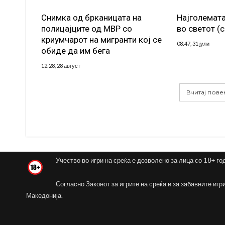
Снимка од брканицата на
Најголемата
полицајците од МВР со
во светот (
криумчарот на мигранти кој се
08:47, 31 јули
обиде да им бега
12:28, 28 август
Вчитај пове
Учество во игри на среќа е дозволено за лица со 18+ го
Согласно Законот за игрите на среќа и за забавните игр
Македонија.