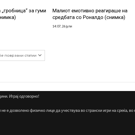
 „гробница“ за гуми
Малиот емотивно реагираше на
снимка)
средбата со Роналдо (снимка)
14:07, 26 јули
ќе поврзани статии
дини. Играј одговорно!
и не е дозволено физичко лице да учествува во странски игри на среќа, во 