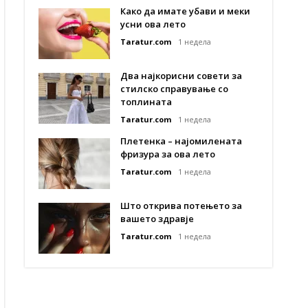
Како да имате убави и меки
усни ова лето
Taratur.com
1 недела
Два најкорисни совети за
стилско справување со
топлината
Taratur.com
1 недела
Плетенка – најомилената
фризура за ова лето
Taratur.com
1 недела
Што открива потењето за
вашето здравје
Taratur.com
1 недела