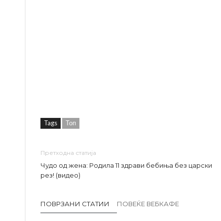
Tags
Топ
Претходна статија
Чудо од жена: Родила 11 здрави бебиња без царски
рез! (видео)
ПОВРЗАНИ СТАТИИ
ПОВЕЌЕ ВЕБКАФЕ