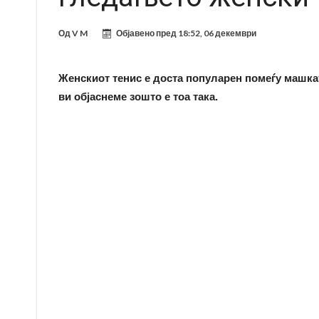
Од
V M
Објавено пред
18:52, 06 декември
Женскиот тенис е доста популарен помеѓу машкат
ви објаснеме зошто е тоа така.