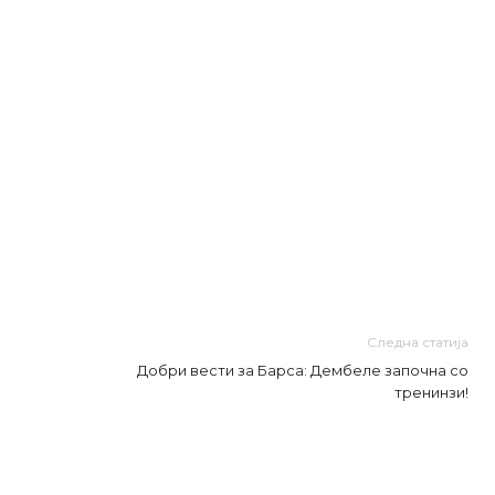
Следна статија
Добри вести за Барса: Дембеле започна со
тренинзи!