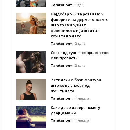
Taratur.com
1 ден
Најдобар SPF за розацеа: 5
фаворити на дерматолозите
што го смируваат
црвенилото и ја штитат
кожата во лето
Taratur.com
2 дена
Секс под туш — совршенство
или пропаст?
Taratur.com
2 дена
7 стилски и брзи фризури
што ќе ве спасат од
жештината
Taratur.com
1 недела
Како да се избере помеѓу
двајца мажи
Taratur.com
1 недела