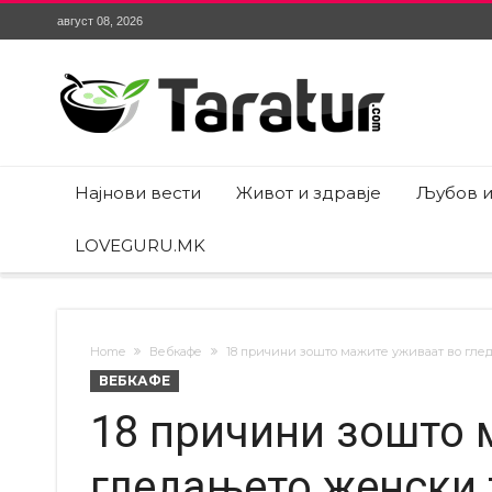
август 08, 2026
Најнови вести
Живот и здравје
Љубов и
LOVEGURU.MK
Home
Вебкафе
18 причини зошто мажите уживаат во глед
ВЕБКАФЕ
18 причини зошто 
гледањето женски 