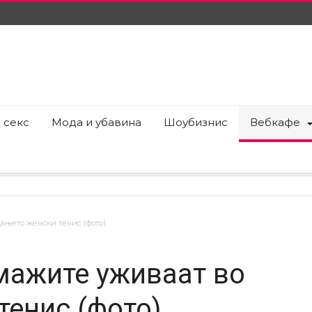
 секс
Мода и убавина
Шоубизнис
Вебкафе
ањето женски тенис (фото)
мажите уживаат во
тенис (фото)