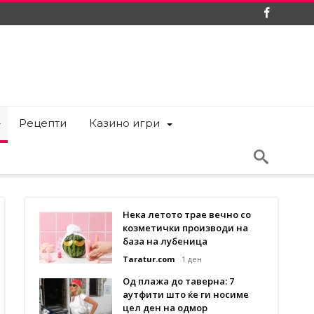
Рецепти
Казино игри
Нека летото трае вечно со
козметички производи на
база на лубеница
Taratur.com
1 ден
Од плажа до таверна: 7
аутфити што ќе ги носиме
цел ден на одмор