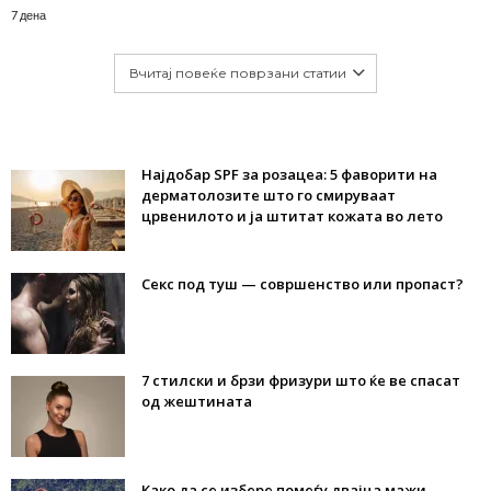
7 дена
Вчитај повеќе поврзани статии
Најдобар SPF за розацеа: 5 фаворити на
дерматолозите што го смируваат
црвенилото и ја штитат кожата во лето
Секс под туш — совршенство или пропаст?
7 стилски и брзи фризури што ќе ве спасат
од жештината
Како да се избере помеѓу двајца мажи