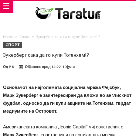
Home
Спорт
Зукерберг сака да го купи Тотенхем!?
СПОРТ
Зукерберг сака да го купи Тотенхем!?
Од
P K
Објавено пред
14:22, 10 јули
Основачот на најголемата социјална мрежа Фејсбук,
Марк Зукерберг е заинтересиран да вложи во англискиот
фудбал, односно да ги купи акциите на Тотенхем, тврдат
медиумите на Островот.
Американската компанија „Iconiq Capital“ чиј сопственик е
Марк Зукерберг
, сопственик и на социјалната мрежа