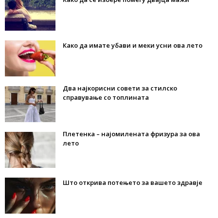
Како да имате убави и меки усни ова лето
Два најкорисни совети за стилско
справување со топлината
Плетенка – најомилената фризура за ова
лето
Што открива потењето за вашето здравје