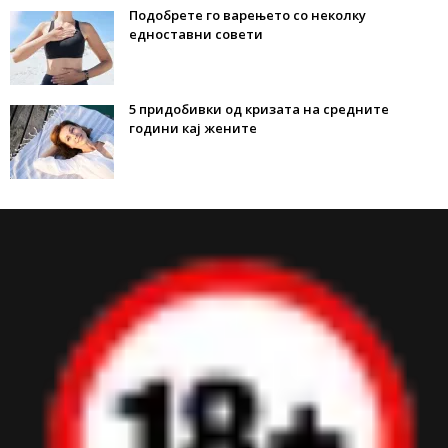
Подобрете го варењето со неколку
едноставни совети
5 придобивки од кризата на средните
години кај жените