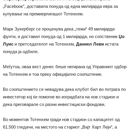
„Faceboок“, доставила понуда од една милијарда евра за
купување на премиерлигашот Тотенхем.
Марк Зукерберг се проценува дека „тежи“ 49 милијарди
фунти, и доставил понуда од 1 милијарда, но сопственик
Џо
Луис
и претседателот на Тотенхем,
Даниел Леви
истата
понуда ја одбиле.
Меѓутоа, оваа вест денес беше негирана од Управниот одбор
на Тотенхем и тоа преку официјално соопштение.
Во соопштението се невадува дека клубот бил во потрага по
инвеститор кој ќе помогне во изградбата на нов стадион и
дека преговарале со разни инвестициски фондови.
Во моментов Тотенхем гради нов стадион со капацитет од
61.500 гледачи, на местото на стариот „Вајт Харт Лејн“, а