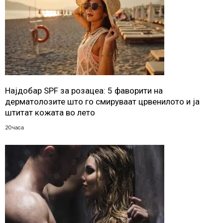
Најдобар SPF за розацеа: 5 фаворити на
дерматолозите што го смируваат црвенилото и ја
штитат кожата во лето
20 часа