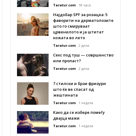
Taratur.com
18 часа
Најдобар SPF за розацеа: 5
фаворити на дерматолозите
што го смируваат
црвенилото и ја штитат
кожата во лето
Taratur.com
2 дена
Секс под туш — совршенство
или пропаст?
Taratur.com
2 дена
7 стилски и брзи фризури
што ќе ве спасат од
жештината
Taratur.com
1 недела
Како да се избере помеѓу
двајца мажи
Taratur.com
1 недела