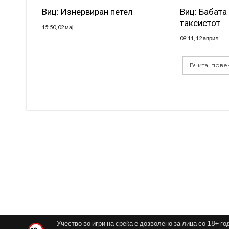
Виц: Изнервиран петел
Виц: Бабата
таксистот
15:50, 02 мај
09:11, 12 април
Вчитај пове
Учество во игри на среќа е дозволено за лица со 18+ го