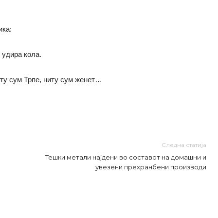
ика:
 удира кола.
иту сум Трпе, ниту сум женет…
Следна статија
Тешки метали најдени во составот на домашни и
увезени прехранбени производи