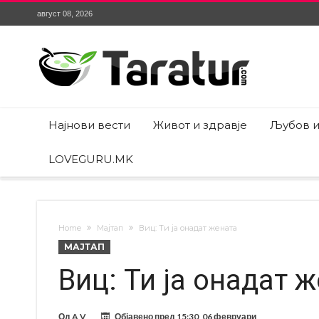
август 08, 2026
Најнови вести
Живот и здравје
Љубов и
LOVEGURU.MK
Home
Мајтап
Виц: Ти ја онадат жената
МАЈТАП
Виц: Ти ја онадат 
Од
A V
Објавено пред
15:30, 06 февруари