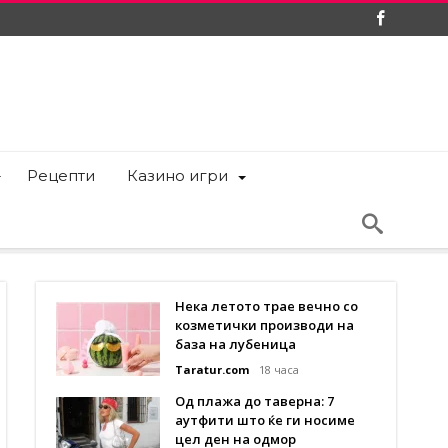
Рецепти
Казино игри
Нека летото трае вечно со
козметички производи на
база на лубеница
Taratur.com
18 часа
Од плажа до таверна: 7
аутфити што ќе ги носиме
цел ден на одмор