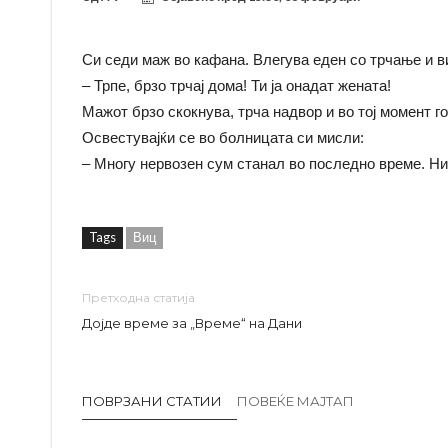
Си седи маж во кафана. Влегува еден со трчање и в
– Трпе, брзо трчај дома! Ти ја онадат жената!
Мажот брзо скокнува, трча надвор и во тој момент го
Освестувајќи се во болницата си мисли:
– Многу нервозен сум станал во последно време. Н
Tags
Виц
Претходна статија
Дојде време за „Време“ на Дани
ПОВРЗАНИ СТАТИИ
ПОВЕЌЕ МАЈТАП