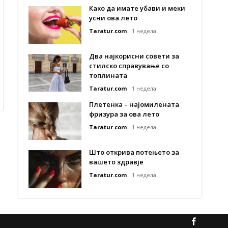
Како да имате убави и меки
усни ова лето
Taratur.com
1 недела
Два најкорисни совети за
стилско справување со
топлината
Taratur.com
1 недела
Плетенка – најомилената
фризура за ова лето
Taratur.com
1 недела
Што открива потењето за
вашето здравје
Taratur.com
1 недела