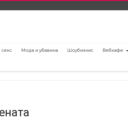
 секс
Мода и убавина
Шоубизнис
Вебкафе
жената