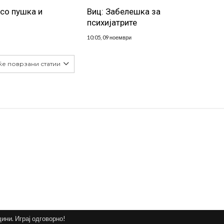
 со пушка и
Виц: Забелешка за
психијатрите
10:05, 09 ноември
ќе поврзани статии
дини. Играј одговорно!