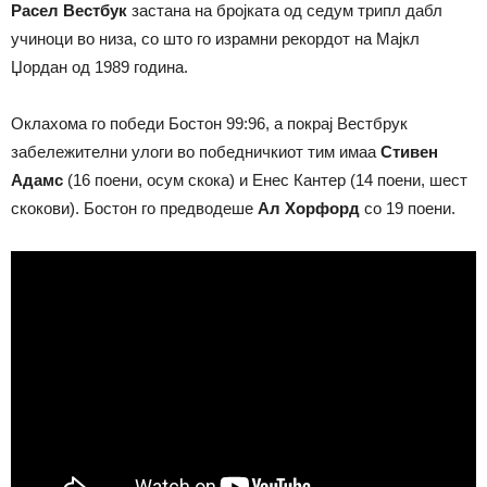
Расел Вестбук
застана на бројката од седум трипл дабл
учиноци во низа, со што го израмни рекордот на Мајкл
Џордан од 1989 година.
Оклахома го победи Бостон 99:96, а покрај Вестбрук
забележителни улоги во победничкиот тим имаа
Стивен
Адамс
(16 поени, осум скока) и Енес Кантер (14 поени, шест
скокови). Бостон го предводеше
Ал Хорфорд
со 19 поени.