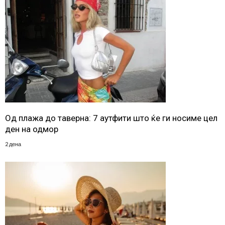
Од плажа до таверна: 7 аутфити што ќе ги носиме цел
ден на одмор
2 дена