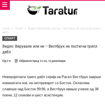
Home
Спорт
Видео: Верувале или не – Вестбрук не постигна трипл
дабл
СПОРТ
Видео: Верувале или не – Вестбрук не постигна трипл
дабл
Од
P K
Објавено пред
11:36, 12 декември
Неверојатната трипл дабл серија на Расел Вестбрук заврши
изминатата ноќ, на натпреварот со Бостон. Оклахома
славеше над Бостон 99:96, а Вестбрук имаше учинок од 38
поени, 12 скокови и шест асистенции.