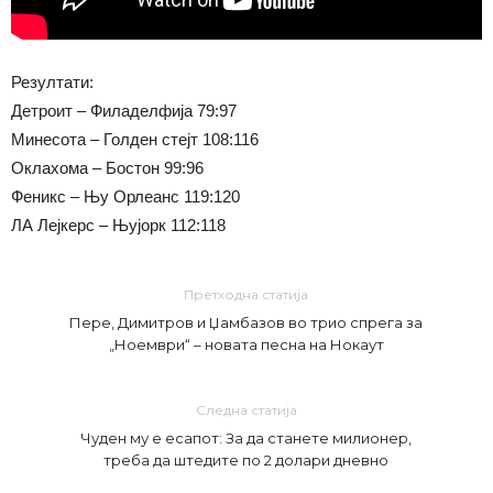
Резултати:
Детроит – Филаделфија 79:97
Минесота – Голден стејт 108:116
Оклахома – Бостон 99:96
Феникс – Њу Орлеанс 119:120
ЛА Лејкерс – Њујорк 112:118
Претходна статија
Пере, Димитров и Џамбазов во трио спрега за
„Ноември“ – новата песна на Нокаут
Следна статија
Чуден му е есапот: За да станете милионер,
треба да штедите по 2 долари дневно