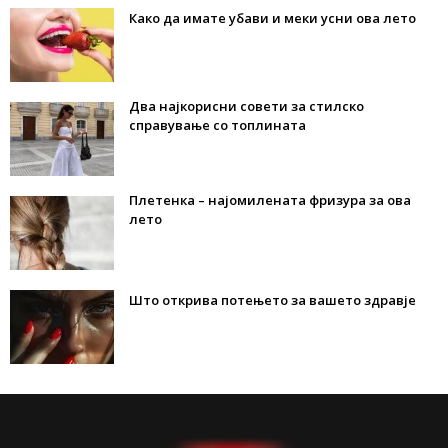
Како да имате убави и меки усни ова лето
Два најкорисни совети за стилско
справување со топлината
Плетенка – најомилената фризура за ова
лето
Што открива потењето за вашето здравје