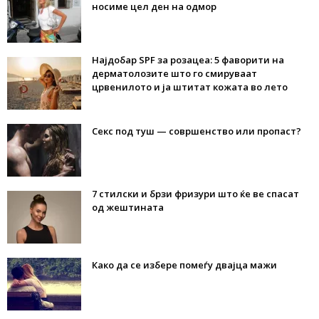
носиме цел ден на одмор
Најдобар SPF за розацеа: 5 фаворити на
дерматолозите што го смируваат
црвенилото и ја штитат кожата во лето
Секс под туш — совршенство или пропаст?
7 стилски и брзи фризури што ќе ве спасат
од жештината
Како да се избере помеѓу двајца мажи