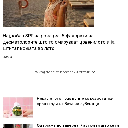
Најдобар SPF за розацеа: 5 фаворити на
дерматолозите што го смируваат црвенилото и ја
штитат кожата во лето
3 дена
Вчитај повеќе поврзани статии
Нека летото трае вечно со козметички
производи на база на лубеница
Од плажа до таверна: 7 аутфити што ќе ги